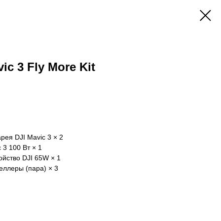
ic 3 Fly More Kit
рея DJI Mavic 3 × 2
 3 100 Вт × 1
йство DJI 65W × 1
еллеры (пара) × 3