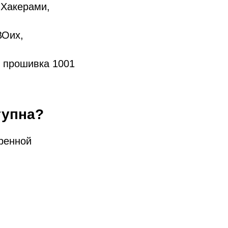
 Хакерами,
ВОих,
е прошивка 1001
тупна?
ренной