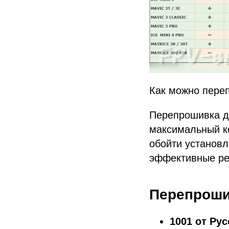
Как можно переп
Перепрошивка др
максимальный ко
обойти установ
эффективные ре
Перепроши
1001 от Ру