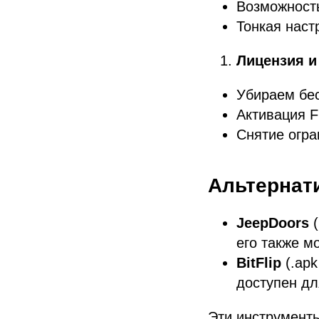
Возможность
Тонкая наст
Лицензия и
Убираем бе
Активация F
Снятие огра
Альтернат
JeepDoors
(
его также м
BitFlip
(.apk
доступен дл
Эти инструмент