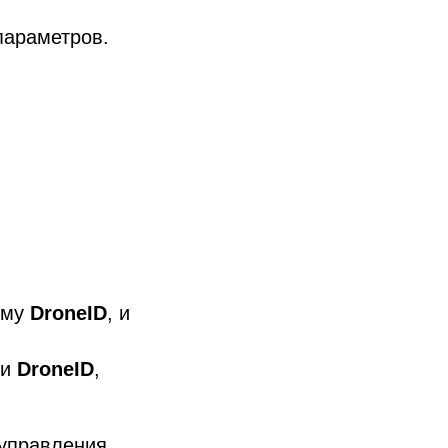
параметров.
ему
DroneID
, и
 и
DroneID
,
 управления