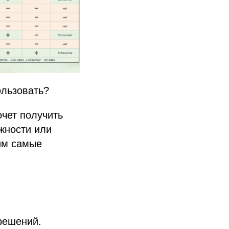
ользовать?
очет получить
жности или
им самые
решений.