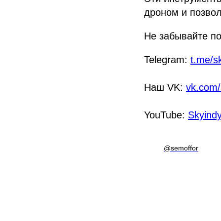
дроном и позвол
Не забывайте по
Telegram:
t.me/s
Наш VK:
vk.com/
YouTube:
Skyindy
@semoffor