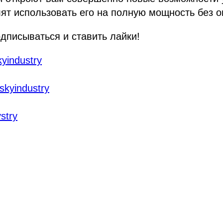
ят использовать его на полную мощность без о
дписываться и ставить лайки!
kyindustry
skyindustry
stry