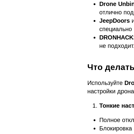
Drone Unbi
отлично под
JeepDoors
специально 
DRONHACK
не подходит
Что делать
Используйте
Dr
настройки дрона
Тонкие нас
Полное откл
Блокировка 