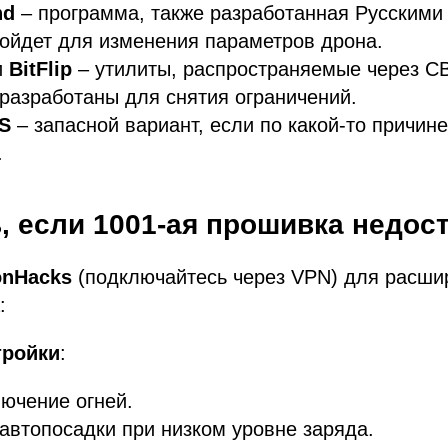
nd
– программа, также разработанная Русскими
ойдет для изменения параметров дрона.
и
BitFlip
– утилиты, распространяемые через С
разработаны для снятия ограничений.
S
– запасной вариант, если по какой-то причин
.
, если 1001-ая прошивка недос
onHacks
(подключайтесь через VPN) для расши
:
тройки
:
ючение огней.
автопосадки при низком уровне заряда.