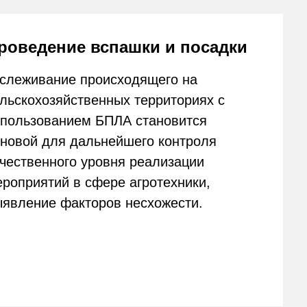
ого уровня реализации
й в сфере агротехники,
факторов несхожести.
 сбора урожая
ние беспилотника в ходе
ия процесса уборки полевых
 и расчета количественных
й будущего периода
 дронов с целью организации