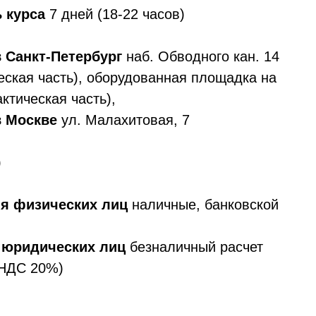
 часть),
ул. Малахитовая, 7
еских лиц
наличные, банковской
ских лиц
безналичный расчет
)
А в сельском