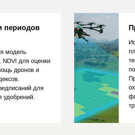
охраны тер
исаний для
фактов хищ
обрений.
труднодост
Получить полную программу кур=пса
тся нашим учебным центром (ООО "Петерскиллс