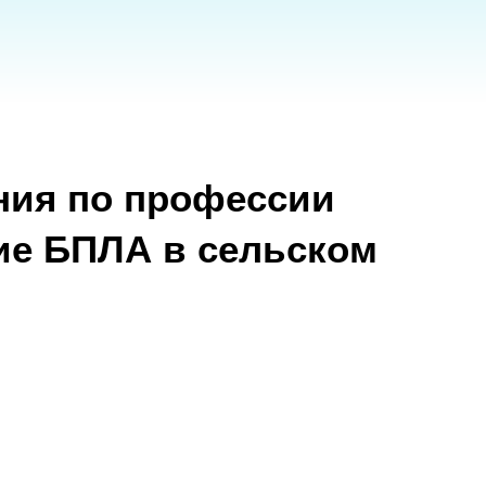
по профессии
ЛА в сельском
 дней (18-22 часов)
етербург
наб. Обводного кан. 14
сть), оборудованная площадка на