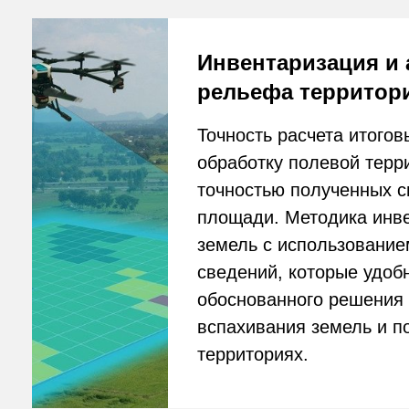
площади. Методика инвента
земель с использованием др
сведений, которые удобны д
обоснованного решения пер
вспахивания земель и посад
территориях.
Изучение всходов и п
роста
Ортофотоплан, цифровая мо
местности и карта высот, ND
состояния посевов с помощь
карты вегетационный индекс