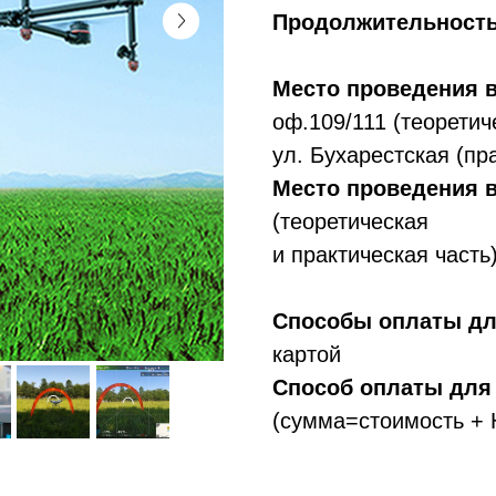
ул. Бухарестская (практическая
Место проведения в
Москве
(теоретическая
и практическая часть)
Способы оплаты для физич
картой
Способ оплаты для юридиче
(сумма=стоимость + НДС 20%
профессии "Применение БПЛ