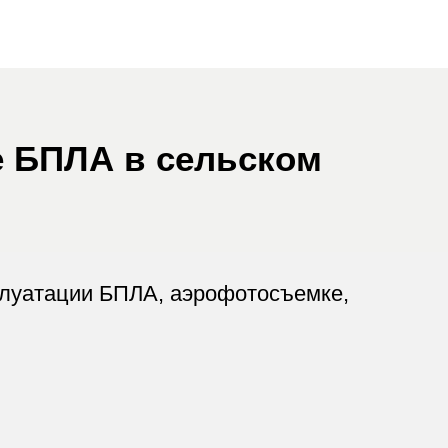
ии БПЛА, аэрофотосъемке,
ние вспашки и посадки
ие происходящего на
яйственных территориях с
нием БПЛА становится
я дальнейшего контроля