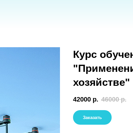
Курс обучения 
"Применение БП
хозяйстве"
42000
р.
46000
р.
Заказать
Продолжительность курса
7
Место проведения в
Санкт-П
оф.109/111 (теоретическая ча