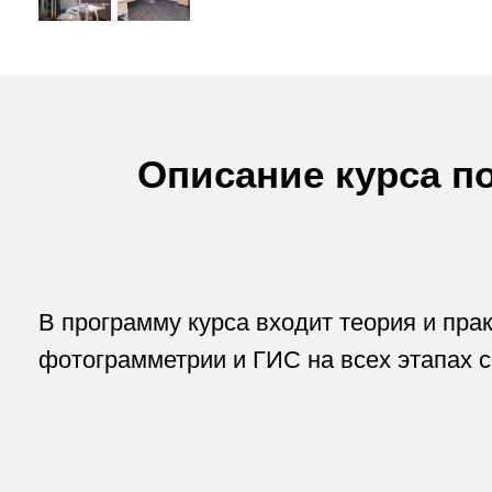
В программу курса входит теория и практик
фотограмметрии и ГИС на всех этапах сельс
Инвентаризация и ана
рельефа территории
Точность расчета итоговых р
обработку полевой территор
точностью полученных cведе