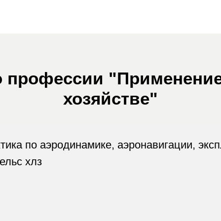
хозяйстве"
а по аэродинамике, аэронавигации, эксплуатац
 хлз
лиз
Проведе
отслеживан
сельскохоз
асходов на
использова
ии с
основой дл
ний об их