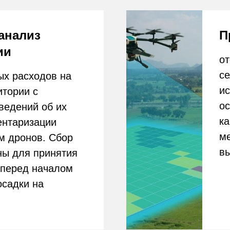
качественн
ризации
мероприяти
онов. Сбор
выявление 
ля принятия
ед началом
ки на
ериодов
Процесс
Использова
планирован
дель
территорий
VI для оценки
показателе
 дронов и
Применение
ов.