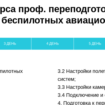
отных
3.2 Настройки полетного ко
систем;
3.3 Настройки камеры и гир
3.4 Подключение и обновле
4. Подготовка к первому по
ации каждого
5. Применение дронов для 
6. Нештатные ситуации при 
el Explorer (в
устранения
6.1 Типы помех;
6.2 Влияние погодных усло