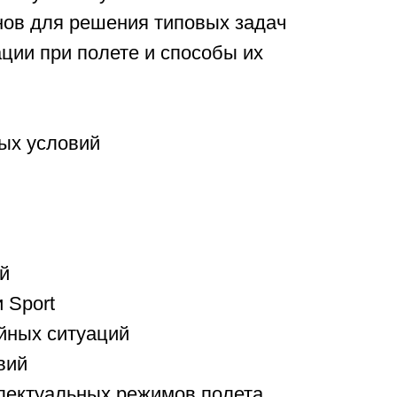
туаций
ьных режимов полета
ии визуального контроля
ьных режимов управления