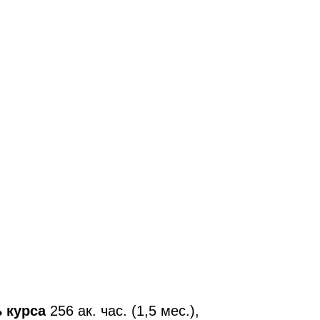
6 ак. час. (1,5 мес.),
8 ак. часов)
я с применением дистанционных
етербург
наб. Обводного кан. 14
ая часть), оборудованная
(очная практическая часть),