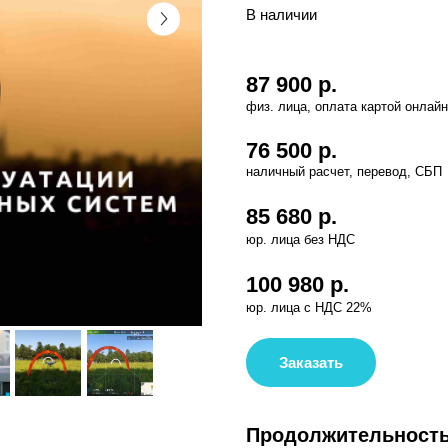
76 500
р.
85 680 р.
юр. лица без НДС
100 980 р.
юр. лица с НДС 22%
Заказать
Продолжительность курса
25
производственная практика ( 2
Форма обучения
очно-заочна
образовательных технологий
Место проведения в
Санкт-П
оф.109/111 (очная теоретическ
площадка на ул. Бухарестская 