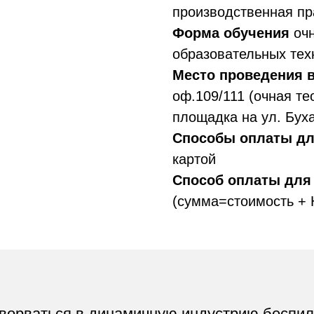
Способы оплаты для физич
картой
Способ оплаты для юридиче
(сумма=стоимость + НДС 20%
ваться в динамичную индустрию беспилотных л
 для того, чтобы предоставить студентам как т
бы стать квалифицированным оператором беспи
а по аэродинамике, аэронавигации, эксплуатац