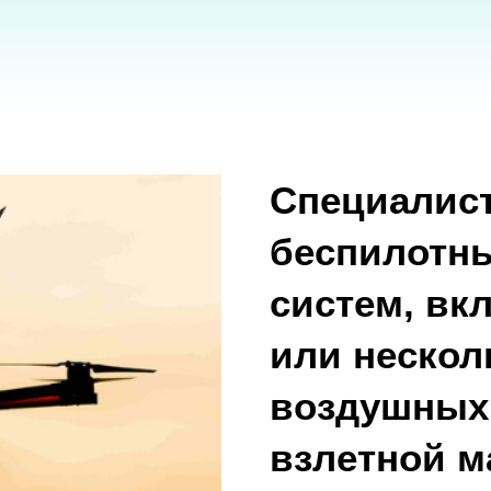
Специалист по 
беспилотных а
систем, включа
или несколько 
воздушных судо
взлетной массой
В наличии
87 900
р.