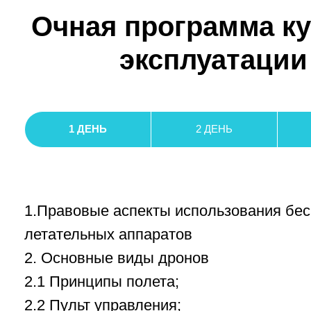
1.Правовые аспекты использования беспил
летательных аппаратов
2. Основные виды дронов
2.1 Принципы полета;
2.2 Пульт управления;
2.3 Комплектация дрона, правила эксплуат
элемента.
3. Приложение DJI Go 4, DJI Fly, DJI Pilot, Aut
зависимости от модели дрона)
3.1 Интерфейс приложения;