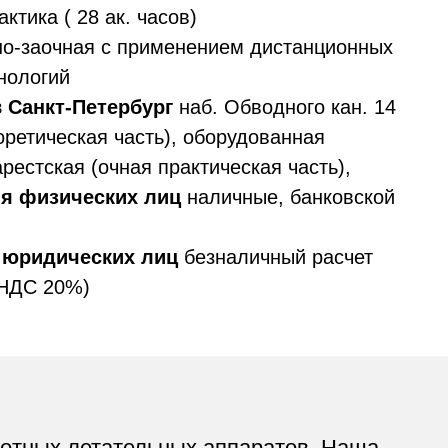
еских лиц
наличные, банковской
ских лиц
безналичный расчет
)
етательных аппаратов. Наша
ехнические знания, так и
лотного летающего аппарата.
ии БПЛА, аэрофотосъемке,