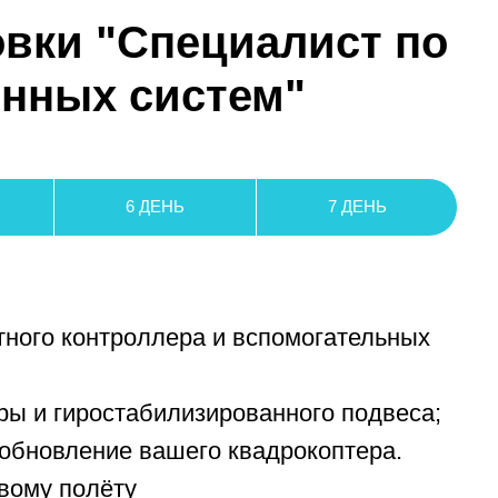
нтроллера и вспомогательных
остабилизированного подвеса;
ние вашего квадрокоптера.
лёту
решения типовых задач
полете и способы их
вий