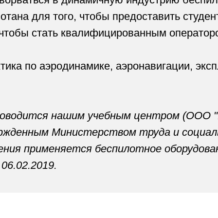
дится нашим учебным центром (ООО "Петерск
нным Министерством труда и социальной защ
 применяется беспилотное оборудование массо
2.2019.
а проф. переподготовки
еспилотных авиационны
ЕНЬ
4 ДЕНЬ
5 ДЕНЬ