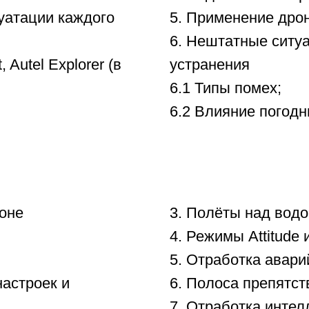
3. Полёты над водой
4. Режимы Attitude и Sport
5. Отработка аварийных си
роек и
6. Полоса препятствий
7. Отработка интеллектуал
8. Полет в режиме отсутств
9. Отработка интеллектуал
беспилотником.
 полеты на полигоне