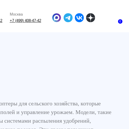
-47-42
0
я сельского хозяйства, которые
правление урожаем. Модели, такие
ами распыления удобрений,
севов. Эти дроны повышают
точно обрабатывать поля, экономить