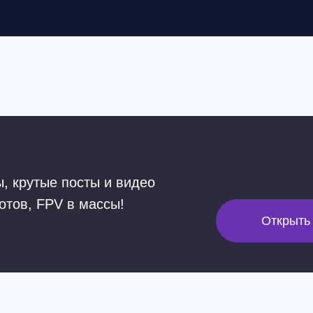
@sk
тые посты и видео
 FPV в массы!
Открыть MAX
Санкт-Петербург
+7 (812) 648-47-42
manager@skyindustry.ru
наб. Обводного канала, 14,
корп.4, оф.109, м. Пл.