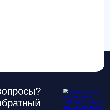
сы?
ный