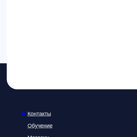
Контакты
Обучение
Магазин
Производство
Доставка и оплата из интернет-магазина
Условия возврата товара
+7 (812) 648-47-42
Санкт-Петербург
+7 (499) 408-47-42
Москва