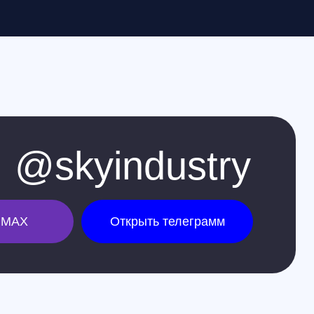
yindustry
Открыть телеграмм
Москва
+7 (499) 408-47-42
manager@skyindustry.ru
ул.Малахитовая, 7,
м. Ростокино