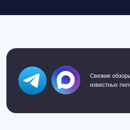
Cвежие обзоры, кру
известных пилотов,
Наши контакты
Познакомимся с вами лично и
ответим на все вопросы