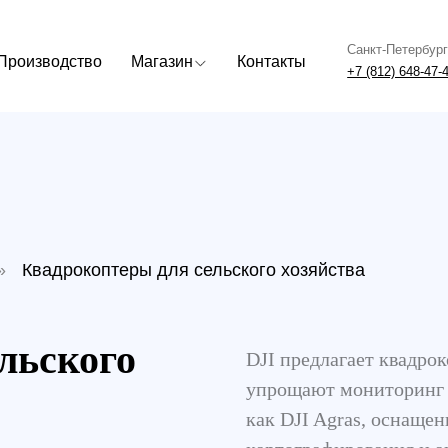
Санкт-Петербург
Москва
одство
Магазин
Контакты
+7 (812) 648-47-42
+7 (499) 408
адрокоптеры для сельского хозяйства
ского
DJI предлагает квадрокоптеры дл
упрощают мониторинг полей и у
как DJI Agras, оснащены систем
картографирования и анализа по
эффективность работы, позволяя 