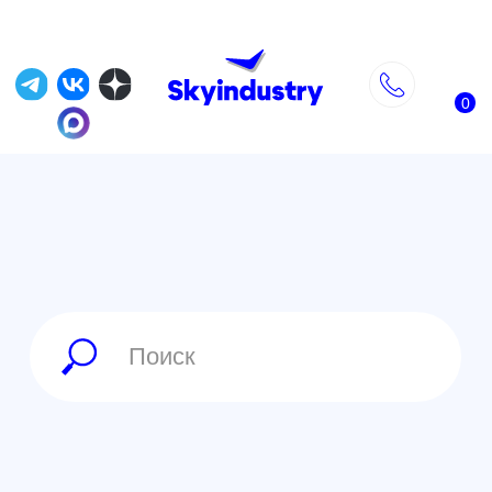
0
Главная
»
Магазин
»
DJI каталог товаров
»
Dji Mini 5
DJI Mini 5