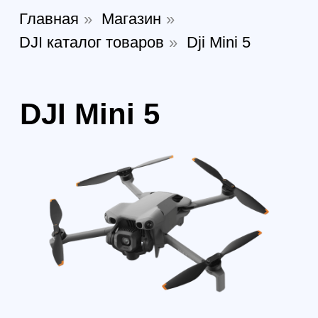
Квадрокоптеры DJI Mini 5 — легкие и
мощные дроны весом до 249г, идеально
подходящие для путешествий.
Оснащены мощной камерой, способной
снимать видео в 4K HDR. Обеспечивают
до 34 минут полёта от одного заряда и
устойчивы к ветру. Поддерживают
интеллектуальные режимы съемки,
включая ActiveTrack и QuickShots.
Компактность и простота делают их
доступными для всех.