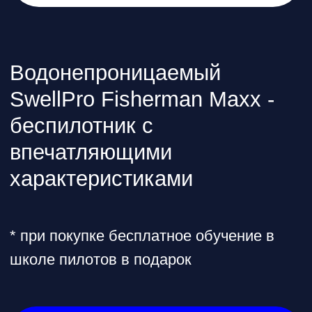
@skyindustry
Cвежие обзоры, крутые посты
и видео известных пилотов,
FPV в массы!
Открыть телеграмм