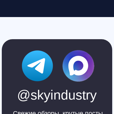
Санкт-Петербург
+7 (812) 648-47-42
manager@skyindustry.ru
наб. Обводного канала, 14,
корп.4, оф.109, м. Пл.
Александра Невского
Москва
+7 (499) 408-47-42
manager@skyindustry.ru
ул.Малахитовая, 7, м.
Ростокино
Ежедневно, 9:30 - 22:00