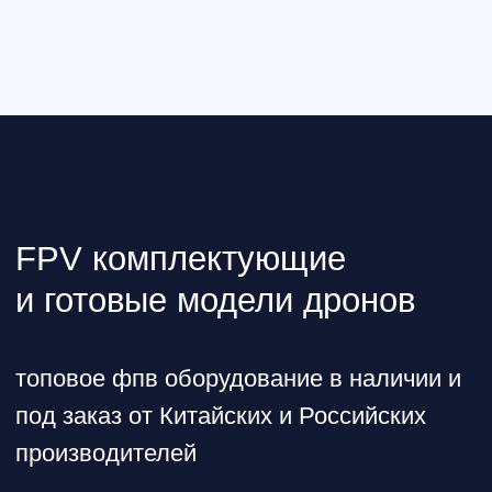
Водонепроницаемый
SwellPro Fisherman Maxx -
беспилотник с
впечатляющими
характеристиками