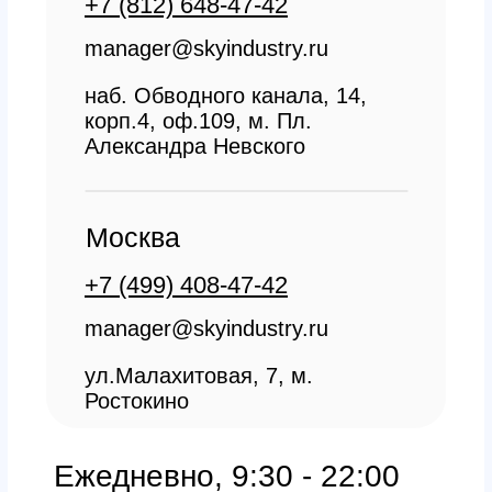
Заказать звонок
All right reserved. ИП Ситников С.Е., 2026
ОГРНИП 1325420500033571
Политика конфиденциальности