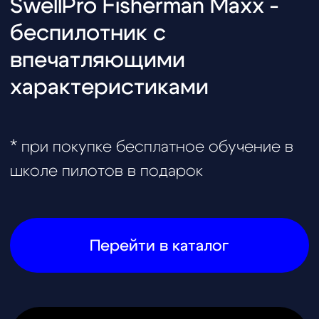
@skyindustry
Cвежие обзоры, крутые посты
и видео известных пилотов,
FPV в массы!
Открыть телеграмм
Открыть MAX