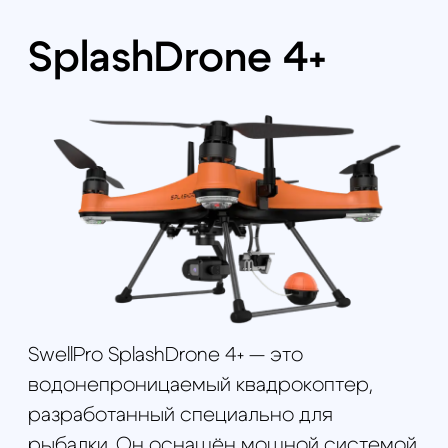
SwellPro SplashDrone 4+ — это
водонепроницаемый квадрокоптер,
разработанный специально для
рыбалки. Он оснащён мощной системой
сброса груза, позволяющей доставлять
приманку на большие расстояния.
Устойчив к дождю и ветру, оснащён
камерой для наблюдения под водой и
интеллектуальными режимами полёта,
обеспечивая лёгкость управления.