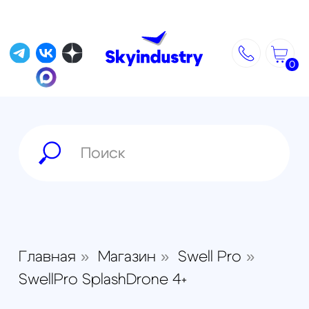
0
»
»
»
Главная
Магазин
Swell Pro
SwellPro SplashDrone 4+
SplashDrone 4+