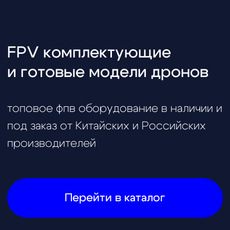
Водонепроницаемый
SwellPro Fisherman Maxx -
беспилотник с
впечатляющими
характеристиками
* при покупке бесплатное обучение в
школе пилотов в подарок