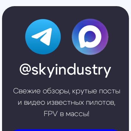
наб. Обводного канала, 14,
корп.4, оф.109, м. Пл.
Александра Невского
Москва
+7 (499) 408-47-42
manager@skyindustry.ru
ул.Малахитовая, 7, м. Ростокино
Ежедневно, 9:30 - 22:00