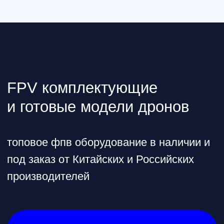
Водонепроницаемый
SwellPro Fisherman Maxx -
беспилотник с
впечатляющими
характеристиками