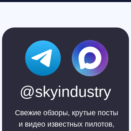
+7 (812) 648-47-42
manager@skyindustry.ru
наб. Обводного канала, 14,
корп.4, оф.109, м. Пл.
Александра Невского
Москва
+7 (499) 408-47-42
manager@skyindustry.ru
ул.Малахитовая, 7, м.
Ростокино
Ежедневно, 9:30 - 22:00