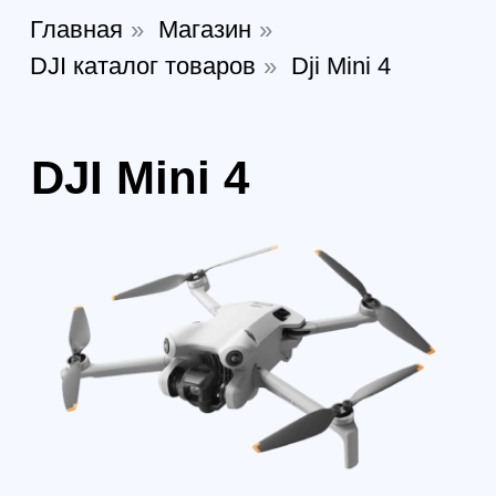
Квадрокоптеры DJI Mini 4 — легкие и
мощные дроны весом до 249г, идеально
подходящие для путешествий.
Оснащены камерой 4K, обеспечивают до
45 минут полета и устойчивы к ветру.
Поддерживают интеллектуальные
режимы съемки, включая ActiveTrack и
QuickShots. Компактность и простота
делают их доступными для всех.