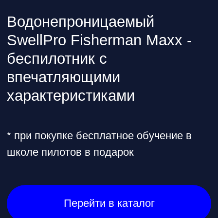
@skyindustry
Cвежие обзоры, крутые посты
и видео известных пилотов,
FPV в массы!
Открыть телеграмм