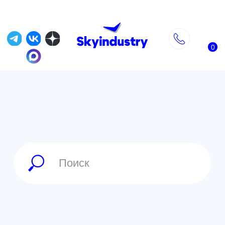
0
Главная
»
Магазин
»
DJI каталог товаров
»
Dji Mini 4
DJI Mini 4