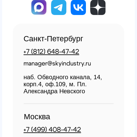
Закажите обратный
звонок
Мы свяжемся с вами в самое
ближайшее время
Заказать звонок
All right reserved. ИП Ситников С.Е., 2026
ОГРНИП 1325420500033571
Политика конфиденциальности