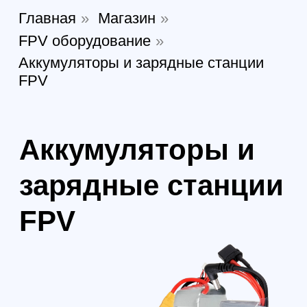
Аккумуляторы и
зарядные станции
FPV
Аккумуляторы FPV — это источник
энергии для дронов, обеспечивающий
мощность и стабильность полёта. Чаще
используются LiPo-батареи,
отличающиеся высокой ёмкостью и
лёгким весом. Количество ячеек (2S-6S)