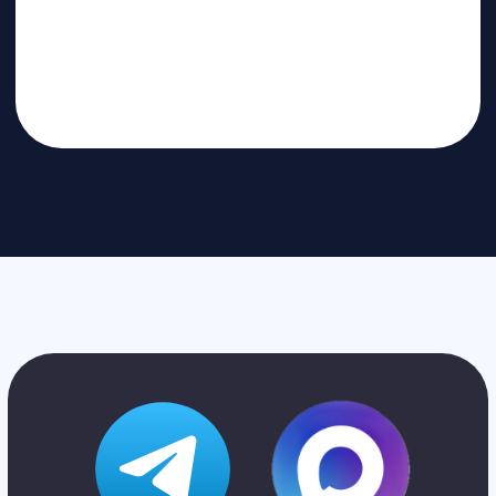
Познакомимся с вами лично и
ответим на все вопросы
Санкт-Петербург
+7 (812) 648-47-42
manager@skyindustry.ru
наб. Обводного канала, 14,
корп.4, оф.109, м. Пл.
Александра Невского
Москва
+7 (499) 408-47-42
manager@skyindustry.ru
ул.Малахитовая, 7, м.
Ростокино