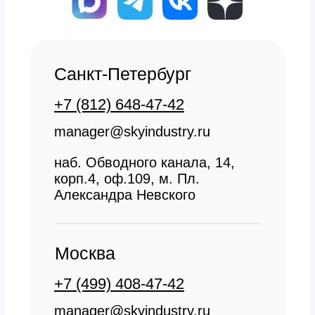
звонок
Мы свяжемся с вами в самое
ближайшее время
Заказать звонок
All right reserved. ИП Ситников С.Е., 2026
ОГРНИП 1325420500033571
Политика конфиденциальности