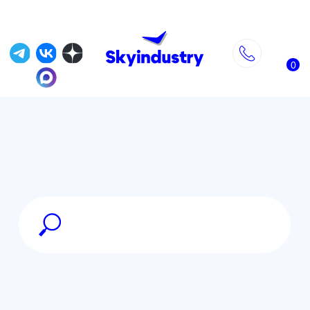
0
Главная
»
Магазин
»
FPV оборудование
»
Видео-передатчики, видео-
приемники, антенны