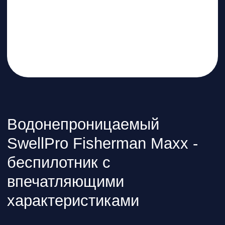
@skyindustry
Cвежие обзоры, крутые посты