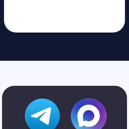
ответим на все вопросы
Санкт-Петербург
+7 (812) 648-47-42
manager@skyindustry.ru
наб. Обводного канала, 14,
корп.4, оф.109, м. Пл.
Александра Невского
Москва
+7 (499) 408-47-42
manager@skyindustry.ru
ул.Малахитовая, 7, м.
Ростокино