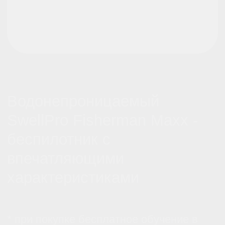
@skyindustry
Cвежие обзоры, крутые посты
и видео известных пилотов,
FPV в массы!