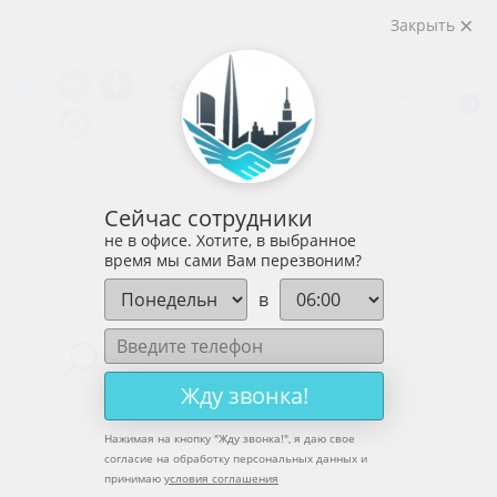
Закрыть
0
Сейчас сотрудники
не в офисе. Хотите, в выбранное
время мы сами Вам перезвоним?
в
Главная
»
Магазин
»
Жду звонка!
FPV оборудование
»
DC-DC преобразователи / Модули
Нажимая на кнопку "
Жду звонка!
", я даю свое
питания / Тестеры
согласие на обработку персональных данных и
принимаю
условия соглашения