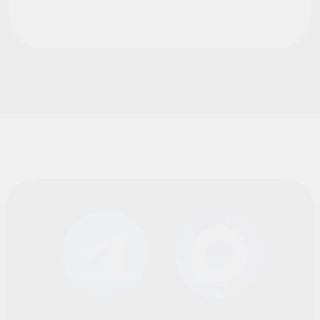
Санкт-Петербург
+7 (812) 648-47-42
manager@skyindustry.ru
наб. Обводного канала, 14,
корп.4, оф.109, м. Пл.
Александра Невского
Москва
+7 (499) 408-47-42
manager@skyindustry.ru
ул.Малахитовая, 7, м.
Ростокино
Ежедневно, 9:30 - 22:00