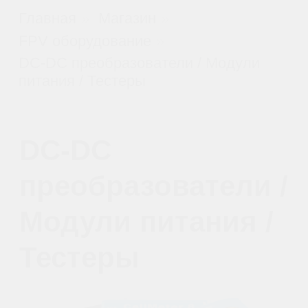
DC-DC
преобразователи /
Модули питания /
Тестеры
DC-DC преобразователи, модули
питания и тестеры — залог стабильной
работы вашего оборудования.
Преобразователи обеспечивают точное
напряжение и защиту от перегрузок,
модули питания — компактность и
надёжность, а тестеры — быструю