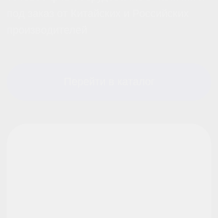
беспилотник с
впечатляющими
характеристиками
* при покупке бесплатное обучение в
школе пилотов в подарок
Перейти в каталог