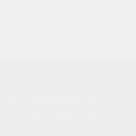
Перейти в каталог
Водонепроницаемый
SwellPro Fisherman Maxx -