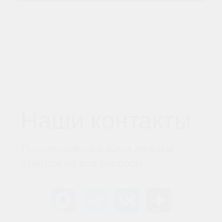
Обучение
Магазин
Производство
Доставка и оплата из интернет-
магазина
Условия возврата товара
+7 (812) 648-47-42
Санкт-Петербург
+7 (499) 408-47-42
Москва
Остались вопросы?
Закажите обратный
звонок