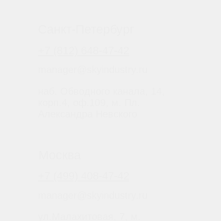
Мы свяжемся с вами в самое
ближайшее время
Заказать звонок
All right reserved. ИП Ситников С.Е., 2026
ОГРНИП 1325420500033571
Политика конфиденциальности