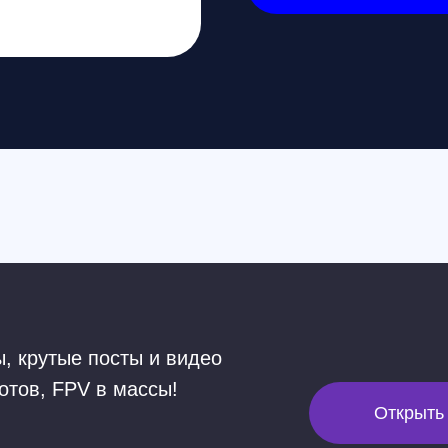
@sk
тые посты и видео
 FPV в массы!
Открыть MAX
Санкт-Петербург
+7 (812) 648-47-42