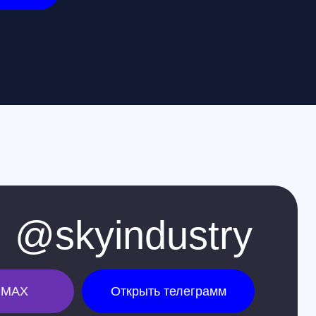
yindustry
Открыть телеграмм
Москва
+7 (499) 408-47-42