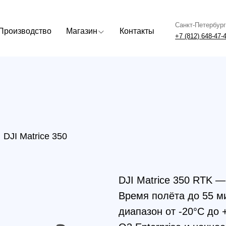
Санкт-Петербург
Москва
одство
Магазин
Контакты
+7 (812) 648-47-42
+7 (499) 408
Matrice 350
DJI Matrice 350 RTK — продвинут
Время полёта до 55 минут, защит
диапазон от -20°C до +50°C. Под
O3 Enterprise и ночное видение.
станция BS65, пропеллеры 2110s