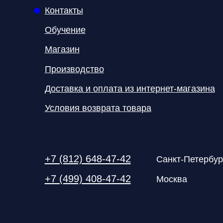
All right reserved. ИП Ситников С.Е., 2026
ОГРНИП 1325420500033571