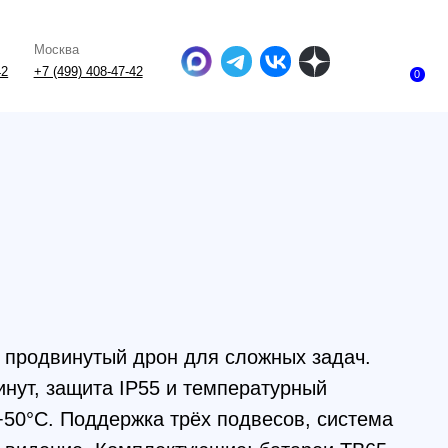
-47-42
0
ый дрон для сложных задач.
а IP55 и температурный
держка трёх подвесов, система
 Комплектующие: батареи TB65,
 и D-RTK 2 GNSS.