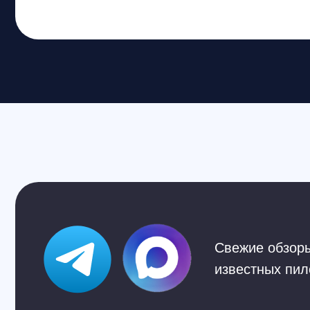
Cвежие обзоры, кру
известных пилотов,
Наши контакты