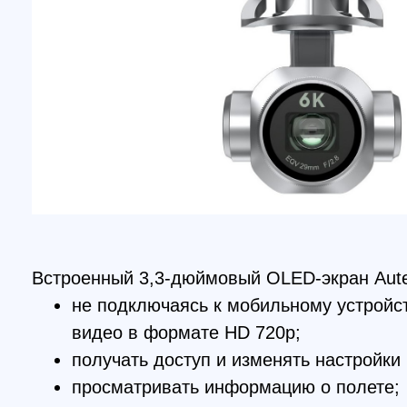
Встроенный 3,3-дюймовый OLED-экран Autel Evo
не подключаясь к мобильному устройству 
видео в формате HD 720p;
получать доступ и изменять настройки кам
просматривать информацию о полете;
включать и выключать функцию устранения
также форматировать карту MicroSD.
Без отрывания рук от контроллера, одним прик
простым кнопкам, подается возвращающая дом
II или задается автоматическое приземление с 
фотографий.