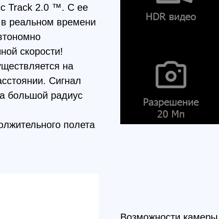
ольшой радиус
тельного полета
Возможности камеры Ultra-HD:
позволяющего снимать фотогр
Диафрагма объектива камеры р
2,8 до f / 11, предел разрешен
60 кбит / с при 120 к / с. Сп
подвес (механический).