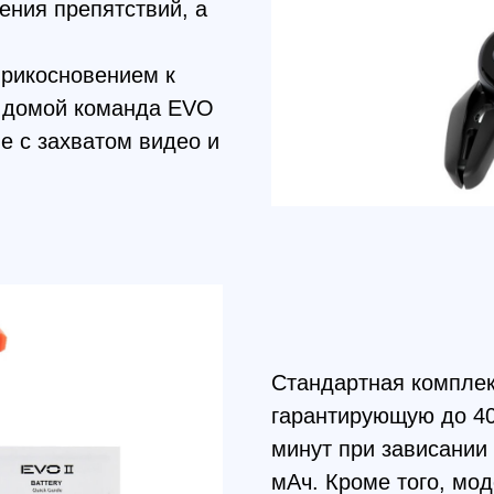
Стандартная комплектация Aut
гарантирующую до 40 минут по
минут при зависании аккумул
мАч. Кроме того, модель соде
систему, исключающую при вы
жестких посадках выброс бата
ческим машинным обучением и управляемых двухъ
нного обнаружения препятствия — 30 метров. Для 