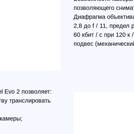
 2 позволяет:
транслировать
еры;
 препятствий, а
основением к
ой команда EVO
захватом видео и