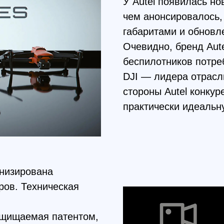
DJI — лидера отрасли. Бренд
стороны Autel конкуренцией, 
практически идеальную проду
рована
Техническая
щаемая патентом,
ck 2.0 ™. С ее
еальном времени
омно
скорости!
твляется на
янии. Сигнал