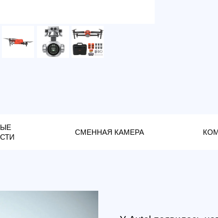
СМЕННАЯ КАМЕРА
КОМПЛЕКТАЦИ
У Autel появилась новая верс
чем анонсировалось, мощност
габаритами и обновленным ди
Очевидно, бренд Autel взял к
беспилотников потребительско