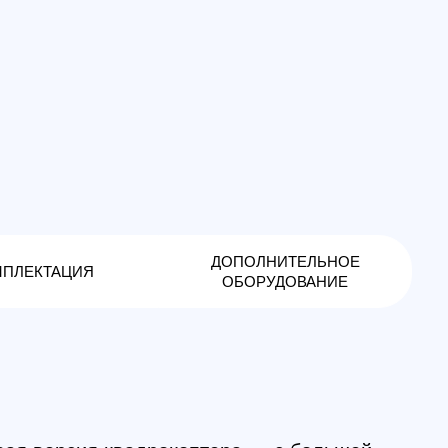
ДОПОЛНИТЕЛЬНОЕ
Я
ОБОРУДОВАНИЕ
ия квадрокоптера — с большей,
ью, чуть увеличенными
зайном с матовой поверхностью.
урс на повышение качества
го сегмента, чем немало озаботил