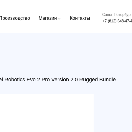
Санкт-Петербург
Москва
одство
Магазин
Контакты
+7 (812) 648-47-42
+7 (499) 408
otics Evo 2 Pro Version 2.0 Rugged Bundle
Квадр
Evo 2
Bund
р.