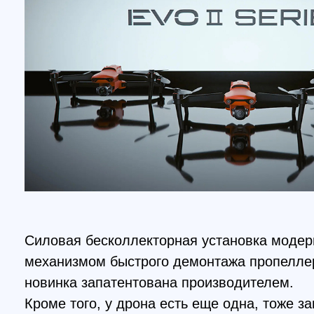
Силовая бесколлекторная установка модернизи
механизмом быстрого демонтажа пропеллеров. 
новинка запатентована производителем.
Кроме того, у дрона есть еще одна, тоже защи
инновационная разработка: система Dynamic Tra
помощью траектории облета моделируются в р
и заблаговременно, а препятствия можно автон
отслеживать с помощью ИИ даже на приличной 
Управление квадрокоптером Autel Evo 2 осущес
приличном, доходящем до 9 километров, рассто