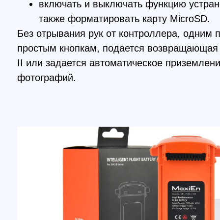
Всенаправленная защита обеспечена автомати
датчиками компьютерного зрения. Радиус увере