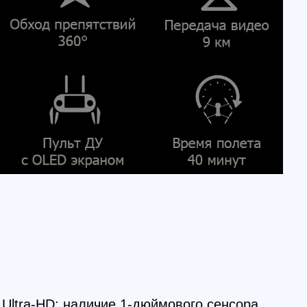
 наличие 1-дюймового сенсора,
афии до 20 Мп и 6K-видео.
егулируется в диапазоне от f /
ия записи видео — 5,5 Кбит / с или
особ фиксации камеры — 3-осевой