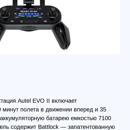
el EVO II включает
лета в движении вперед и 35
яторную батарею емкостью 7100
ржит Battlock — запатентованную
сокоскоростных маневрах или
реи.
ядерным процессором 12
предотвращения столкновения в