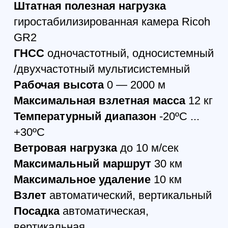
Квадрокоптер DJI Mavic
4 Pro (DJI RC 2)
289 772
р.
255 000
р.