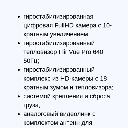
все летательные аппараты в
обязательном порядке проходят
серию полетных испытаний.
Размах
1000 мм
БПЛА
карбоновая разборная рама
октокоптера
Двигатель
электродвигатели (4
прямого и 4 обратного вращения)
Время полета
60 минут
Скорость полета
0 - 60 км/ч (36 км/ч
рекомендованная)
Масса полезной нагрузки
5 кг
Штатная полезная нагрузка
гиростабилизированная камера Ricoh
GR2
ГНСС
одночастотный, односистемный
/двухчастотный мультисистемный