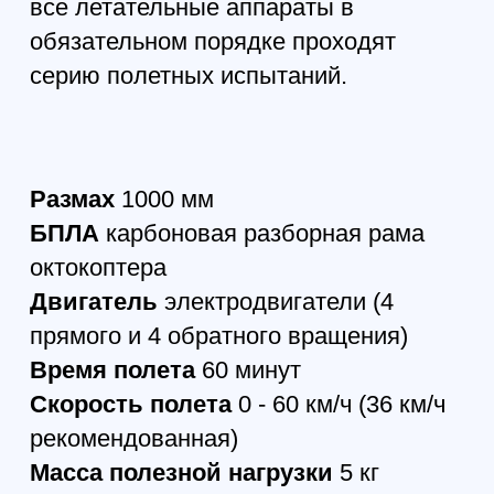
DJI Mavic 3T Thermal
717 900
р.
631 752
р.