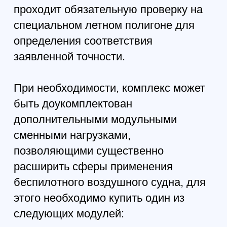
установленной полезной нагрузкой,
ПО наземной станции управления
(НСУ), один комплект ходовых
аккумуляторов и микропроцессорная
зарядная станция. При
необходимости мы доукомплектуем
беспилотник транспортировочным
кейсом, защищенным ноутбуком и
телескопической стойкой для
радиомодема.
Чтобы купить беспилотный
мультикоптер "Атлас 3М Гео"
необходимо оформить заказ в нашем
интернет-магазине или связаться с
нами по телефону, электронной почте.
Срок исполнения заказа на
производство БПЛА комплекса для
геодезии зависит от загруженности
производства и погодных условий, т.к.