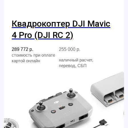
Водонепроницаемый
квадрокоптер SwellPro
SplashDrone 4+ (SD4+) с
3х-осевой камерой 4K
486 950
р.
428 516
р.
@skyindustry
Cвежие обзоры, крутые посты
и видео известных пилотов,
FPV в массы!