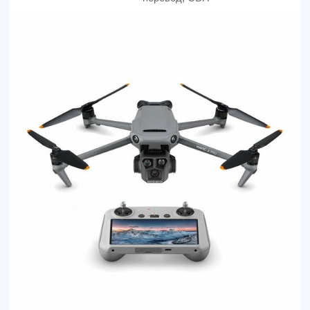
Санкт-Петербург
+7 (812) 648-47-42
manager@skyindustry.ru
наб. Обводного канала, 14,
корп.4, оф.109, м. Пл.
Александра Невского
Москва
+7 (499) 408-47-42
manager@skyindustry.ru
ул.Малахитовая, 7, м.
Ростокино
Ежедневно, 9:30 - 22:00