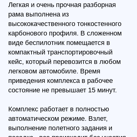
федеральным агентством по
регулированию и метрологии и
проходит обязательную проверку на
специальном летном полигоне для
определения соответствия
заявленной точности.
При необходимости, комплекс может
быть доукомплектован
дополнительными модульными
сменными нагрузками,
позволяющими существенно
расширить сферы применения
беспилотного воздушного судна, для
этого необходимо купить один из
следующих модулей:
гиростабилизированная
цифровая FullHD камера с 10-