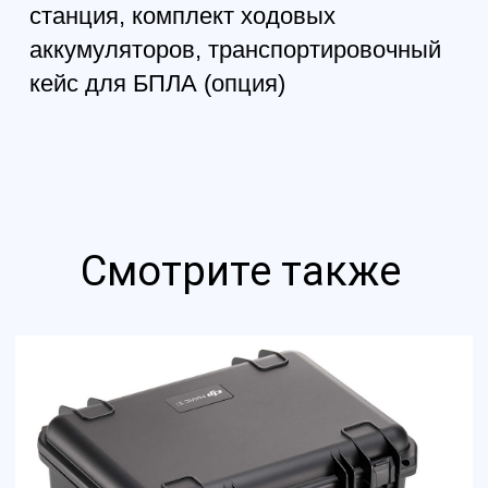
Смотрите также
Квадрокоптер DJI Mavic
3 Pro (DJI RC)
293 400
р.
258 192
р.