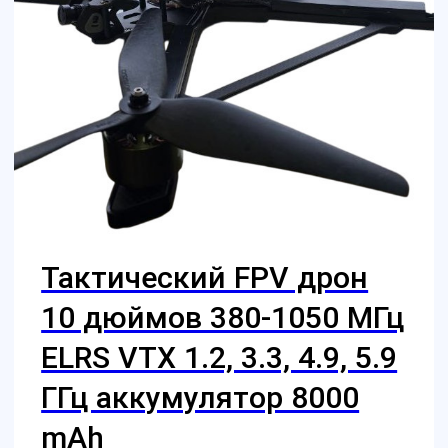
Обучение
Магазин
Производство
Доставка и оплата из интернет-
магазина
Условия возврата товара
+7 (812) 648-47-42
Санкт-Петербург
+7 (499) 408-47-42
Москва
Остались вопросы?
Закажите обратный
звонок