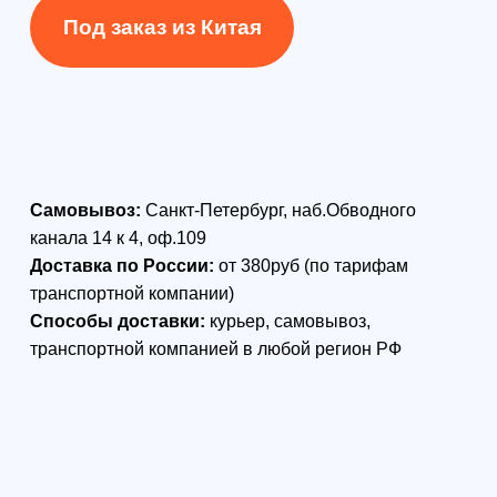
Беспилотный комплекс "Атлас 3М
Гео" на базе мультироторной
платформы предназначен для
аэрофотосъемки и применяется для
топосъемки и картографирования
местности, создания
ортофотопланов, 3D-моделей и при
проведении геодезических работ.
Легкая и очень прочная разборная
рама выполнена из
высококачественного тонкостенного
карбонового профиля. В сложенном
виде беспилотник помещается в
компактный транспортировочный
кейс, который перевозится в любом