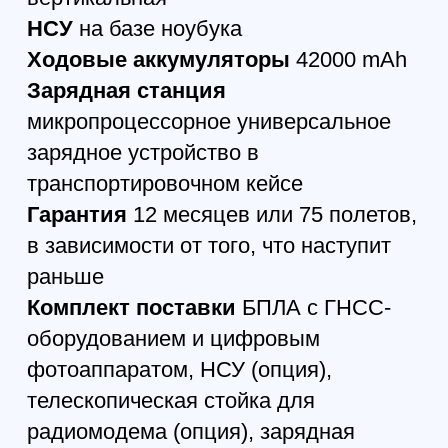
Квадрокоптер DJI Neo
Fly More Combo
49 050
р.
43 164
р.