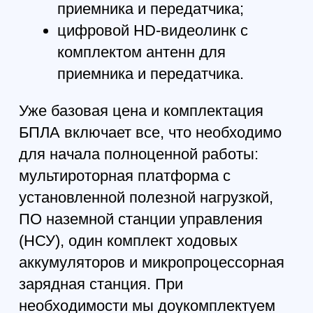
Рабочая высота
0 — 2000 м
Максимальная взлетная масса
12 кг
Температурный диапазон
-20ºС ...
+30ºС
Ветровая нагрузка
до 10 м/сек
Максимальный маршрут
30 км
Максимальное удаление
10 км
Взлет
автоматический, вертикальный
Посадка
автоматическая,
вертикальная
НСУ
на базе ноубука
Ходовые аккумуляторы
42000 mAh
Зарядная станция
микропроцессорное универсальное
зарядное устройство в
транспортировочном кейсе
Гарантия
12 месяцев или 75 полетов,
в зависимости от того, что наступит
раньше
Комплект поставки
БПЛА с ГНСС-