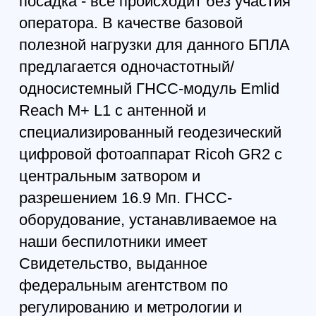
кратным увеличением;
гиростабилизированный
тепловизор Flir Vue Pro 640
50Гц;
гиростабилизированный
комплекс из HD-камеры с 18
кратным зумом и тепловизора;
системой крепления и сброса
груза;
аналоговый видеолинк с
комплектом антенн для
приемника и передатчика;
цифровой HD-видеолинк с
комплектом антенн для
приемника и передатчика.
Уже базовая цена и комплектация
БПЛА включает все, что необходимо
для начала полноценной работы:
мультироторная платформа с