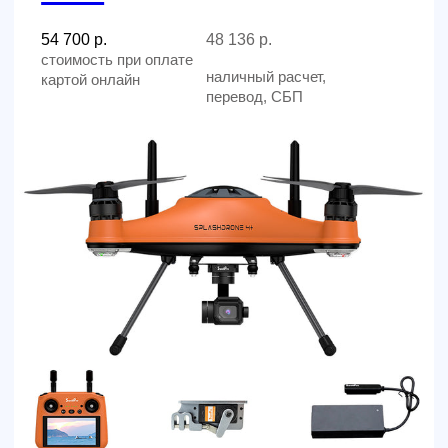
Мы свяжемся с вами в самое
ближайшее время
Заказать звонок
All right reserved. ИП Ситников С.Е., 2026
ОГРНИП 1325420500033571
Политика конфиденциальности