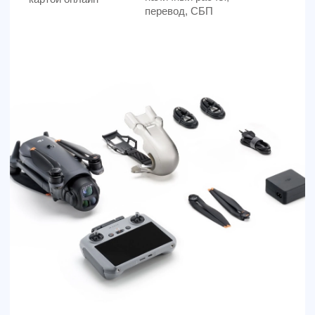
mAh
54 700
р.
48 136
р.