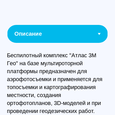
легковом автомобиле. Время
приведения комплекса в рабочее
состояние не превышает 15 минут.
Комплекс работает в полностью
автоматическом режиме. Взлет,
выполнение полетного задания и
посадка - все происходит без участия
оператора. В качестве базовой
полезной нагрузки для данного БПЛА
предлагается одночастотный/
односистемный ГНСС-модуль Emlid
Reach M+ L1 с антенной и
специализированный геодезический
цифровой фотоаппарат Ricoh GR2 с
центральным затвором и
разрешением 16.9 Мп. ГНСС-
оборудование, устанавливаемое на
наши беспилотники имеет
Cвидетельство, выданное