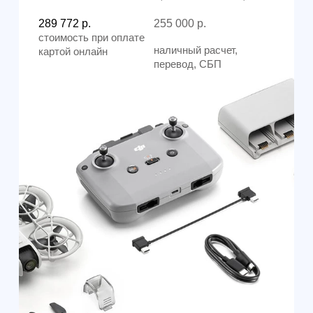
Наши контакты
Познакомимся с вами лично и
ответим на все вопросы
Санкт-Петербург
+7 (812) 648-47-42
manager@skyindustry.ru
наб. Обводного канала, 14,
корп.4, оф.109, м. Пл.
Александра Невского