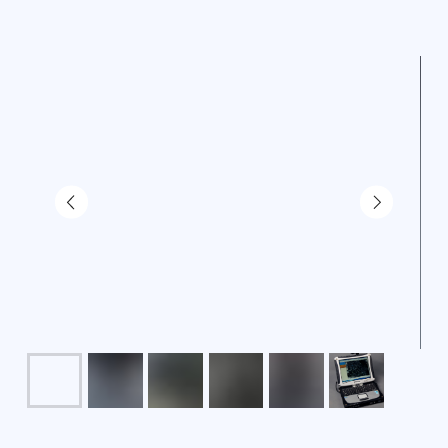
БПЛА "АТЛАС 3М ОКО" с
FullHD 10xZoom камерой
р.
Под заказ из Китая