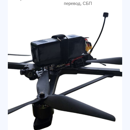
+7 (499) 408-47-42
Москва
Остались вопросы?
Закажите обратный
звонок
Мы свяжемся с вами в самое
ближайшее время
Заказать звонок
All right reserved. ИП Ситников С.Е., 2026
ОГРНИП 1325420500033571