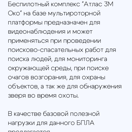
базовой полезной нагрузкой
мультикоптер может применяться в
дневное время. Для ночной
эксплуатации дрона и расширения
возможности поиска и обнаружения
людей и животных мы рекомендуем
купить дополнительную сменную
полезную нагрузку:
гиростабилизированный
тепловизор Flir Vue Pro 640;
гиростабилизированный
комплекс из HD-камеры с 18
кратным зумом и тепловизора;
цифровой HD-видеолинк с
комплектом антенн для
приемника и передатчика.
Комплекс работает в полностью