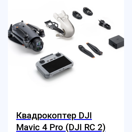
@skyindustry
Cвежие обзоры, крутые посты
и видео известных пилотов,
FPV в массы!
Открыть телеграмм
Открыть MAX