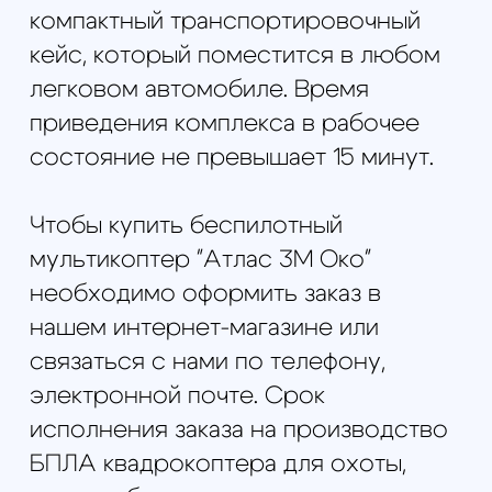
устройство в транспортировочном
кейсе
Гарантия
12 месяцев или 75 полетов,
в зависимости от того, что наступит
раньше
Комплект поставки
БПЛА с HD-
камерой на подвесе, НСУ (опция),
стойка для радиомодема (опция),
приемник видео-сигнала, зарядная
станция, транспортировочный кейс
(опция), аккумулятор