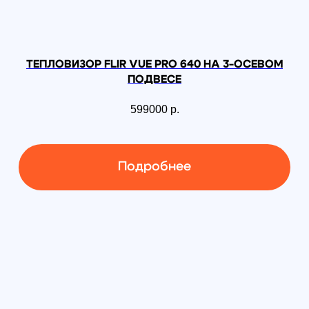
DJI Mavic 3T Thermal
717 900
р.
631 752
р.