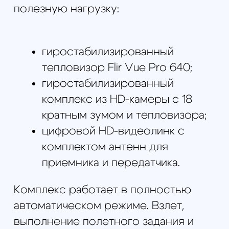
установки радиомодема, комплект
антенн для приема видеосигнала,
монитор для просмотра видео с
борта квадрокоптера, один комплект
ходовых аккумуляторов,
микропроцессорная зарядная
станция в кейсе и
транспортировочный кейс для
перевозки комплекса к месту
аэросъемки. В сложенном виде
беспилотник помещается в
компактный транспортировочный
кейс, который поместится в любом
легковом автомобиле. Время
приведения комплекса в рабочее
состояние не превышает 15 минут.
Чтобы купить беспилотный
мультикоптер "Атлас 3М Око"
необходимо оформить заказ в