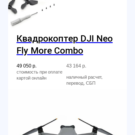
Москва
+7 (499) 408-47-42
manager@skyindustry.ru
ул.Малахитовая, 7, м. Ростокино
Ежедневно, 9:30 - 22:00