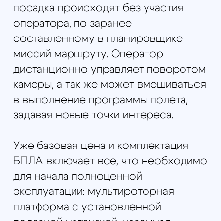
нашем интернет-магазине или
связаться с нами по телефону,
электронной почте. Срок
исполнения заказа на производство
БПЛА квадрокоптера для охоты,
видеонаблюдения, мониторинга и
охраны зависит от загруженности
производства и погодных условий,
т.к. все летательные аппараты в
обязательном порядке проходят
серию полетных испытаний.
Размах
1000 мм
БПЛА
карбоновая разборная рама
октокоптера
Двигатель электродвигатели
(4
прямого и 4 обратного вращения)
Время полета
60 минут
Скорость полета
0 - 60 км/ч
Масса полезной нагрузки
5 кг