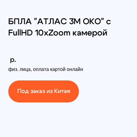
Самовывоз:
Санкт-Петербург, наб.Обводного
канала 14 к 4, оф.109
Доставка по России:
от 380руб (по тарифам
транспортной компании)
Способы доставки:
курьер, самовывоз,
транспортной компанией в любой регион РФ
Беспилотный комплекс "Атлас 3М
Око" на базе мультироторной