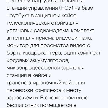
Штатная полезная нагрузка
FullHD
видеокамера с 10-кратным зум-
объективом / Тепловизор Flir Vue
640
Рабочая высота
0 — 2000 м
Максимальная взлетная масса
12 кг
Температурный диапазон
-20ºС ...
+30ºС
Ветровая нагрузка
до 10 м/сек
Максимальный маршрут
30 км
Максимальное удаление
10 км
Взлет
автоматический, вертикальный
Посадка
автоматическая,
вертикальная
НСУ
на базе ноутбука
Ходовые аккумуляторы
42000
mAh
Зарядная станция
микропроцессорное
универсальное зарядное