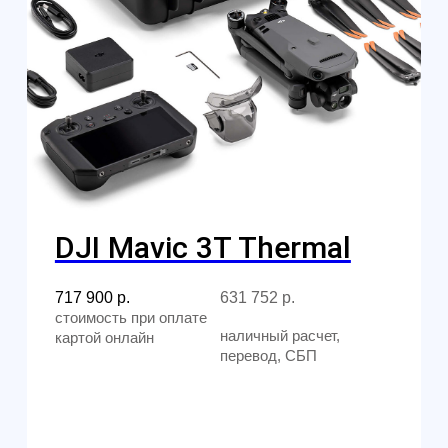
Водонепроницаемый
квадрокоптер SwellPro
SplashDrone 4+ (SD4+) с
3х-осевой камерой 4K
486 950
р.
428 516
р.