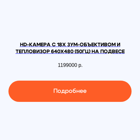
Квадрокоптер DJI
Mavic 3 Pro (DJI RC)
293 400
р.
258 192
р.