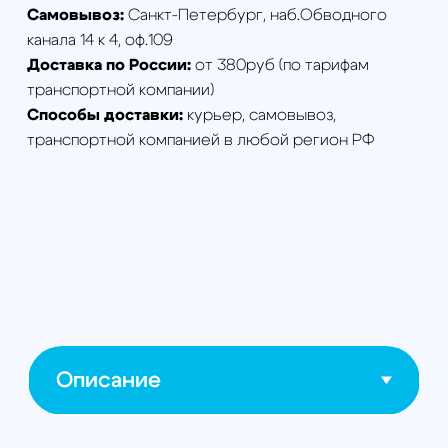
платформы предназначен для
видеонаблюдения и может
применяться при проведении
поисково-спасательных работ для
поиска людей, для мониторинга
окружающей среды, при поиске
очагов возгорания, для охраны
объектов, а так же для обнаружения
зверя во время охоты.
В качестве базовой полезной
нагрузки для данного БПЛА
предлагается
гиростабилизированная цифровая
FullHD камера с 10-кратным
оптическим зум-объективом и
функцией записи видео на SD-карту.
Видео с беспилотника передается
на наземную станцию управления
через аналоговый видеолинк. С