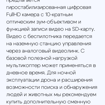
автоматическом режиме. Взлет,
выполнение полетного задания и
посадка происходят без участия
оператора, по заранее
составленному в планировщике
миссий маршруту. Оператор
дистанционно управляет поворотом
камеры, а так же может вмешиваться
в выполнение программы полета,
задавая новые точки интереса.
Уже базовая цена и комплектация
БПЛА включает все, что необходимо
для начала полноценной
эксплуатации: мультироторная
платформа с установленной
полезной нагрузкой, наземная
станция управления (НСУ) на базе
ноутбука в защитном кейсе,
телескопическая стойка для