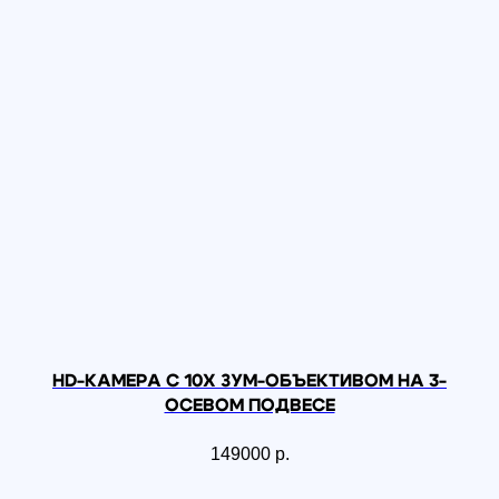
Квадрокоптер DJI
Mavic 4 Pro (DJI RC 2)
289 772
р.
255 000
р.