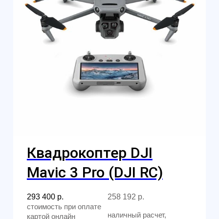
Главная
Обучение
Магазин
Производство
Контакты
Контакты
Обучение
Магазин
Производство
Доставка и оплата из интернет-
магазина
Условия возврата товара
+7 (812) 648-47-42
Санкт-Петербург