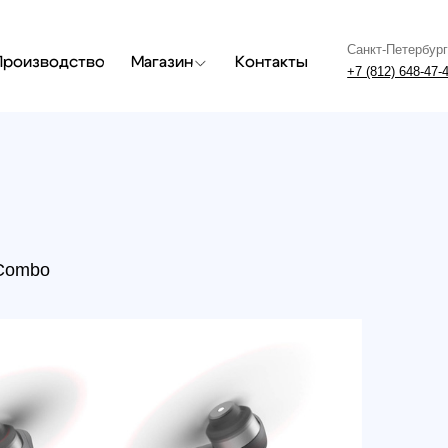
Санкт-Петербург
Москва
одство
Магазин
Контакты
+7 (812) 648-47-42
+7 (499) 408
o
Квад
р.
Под 