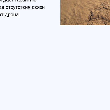
Поразительные возможности
С
Камера дрона способна формировать видеозаписи,
Многим пил
которые проходят со скоростью 120 Мбит/с при 4K/60
виды с в
адров в секунду. Это позволяет формировать кадры с
своим д
достаточной степенью детализации. Видеосъемка с
наличием с
воздуха будет столько же впечатляющей, что и сам
её нали
процесс пилотирования.
маневр