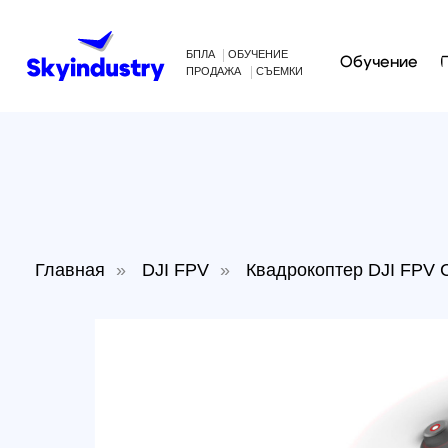
БПЛА
ОБУЧЕНИЕ
Обучение
Произв
ПРОДАЖА
СЪЕМКИ
Главная
»
DJI FPV
»
Квадрокоптер DJI FPV Comb