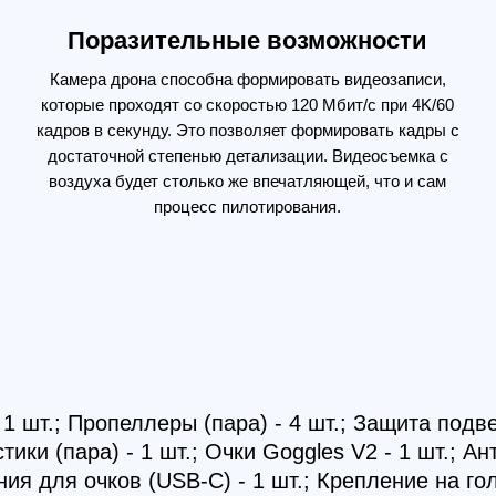
.; Пропеллеры (пара) - 4 шт.; Защита подвеса - 1 шт.
пара) - 1 шт.; Очки Goggles V2 - 1 шт.; Антенна для 
для очков (USB-C) - 1 шт.; Крепление на голову для 
т.; Кабель питания переменного тока - 1 шт.; Кабел