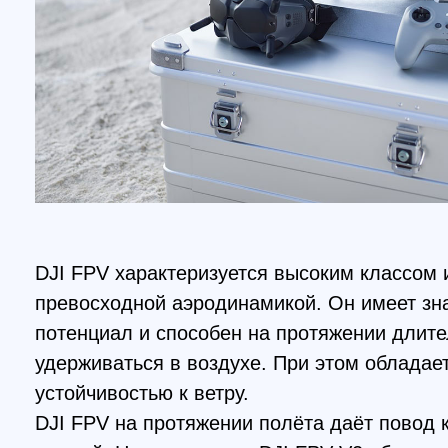
DJI FPV характеризуется высоким классом испо
превосходной аэродинамикой. Он имеет значит
потенциал и способен на протяжении длительно
удерживаться в воздухе. При этом обладает хо
устойчивостью к ветру.
DJI FPV на протяжении полёта даёт повод к пр
эмоций. Наличие очков DJI FPV V2 обеспечивае
присутствия. При этом угол обзора может выра
150°. Видео характеризуется безупречной чётко
величиной разрешения. Частота кадров составля
является основным фактором плавного наблюде