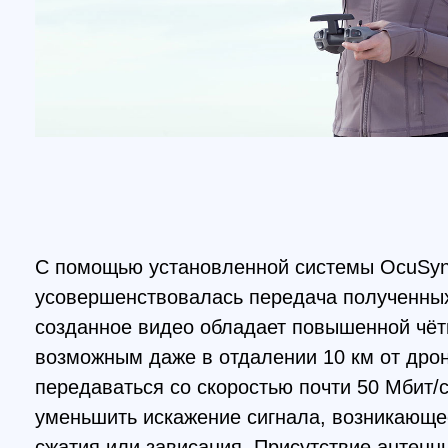
С помощью установленной системы OcuSync 3.
усовершенствовалась передача полученных дан
созданное видео обладает повышенной чёткость
возможным даже в отдалении 10 км от дрона. В
передаваться со скоростью почти 50 Мбит/с, чт
уменьшить искажение сигнала, возникающее по 
сжатия или зависания. Присутствие антенны да
надёжной и стабильной трансляции. В случае от
система гарантирует автоматический возврат др