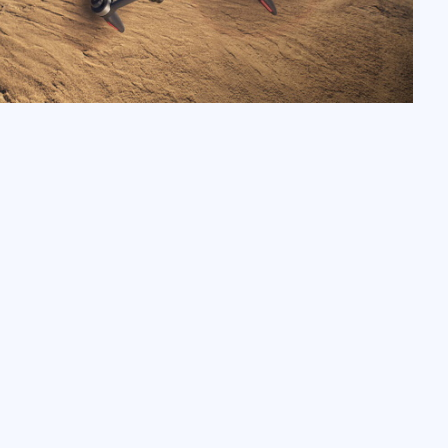
табилизация RockSteady
отам хочется не только снимать великолепные
оздуха, но и совершать различные трюки со
роном. Такая возможность обеспечивается
истемы стабилизации RockSteady. Благодаря
чию коптер может совершать всевозможные
ы, что совершенно не влияет на качество,
плавность и стабильность видео.