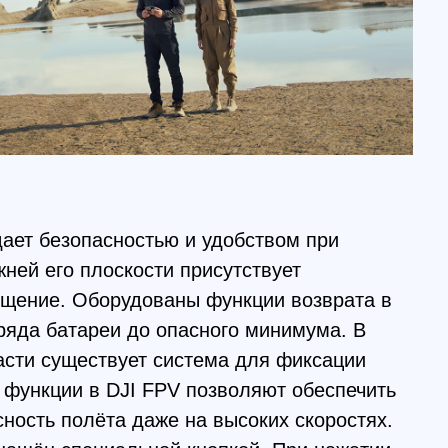
пасностью и удобством при
плоскости присутствует
борудованы функции возврата в
реи до опасного минимума. В
ствует система для фиксации
в DJI FPV позволяют обеспечить
ёта даже на высоких скоростях.
ециальной кнопкой. При нажатии
иться в любом месте вне
а. Перед этим он начнёт парить в
ьких секунд, чтобы дать
оваться в ситуации.