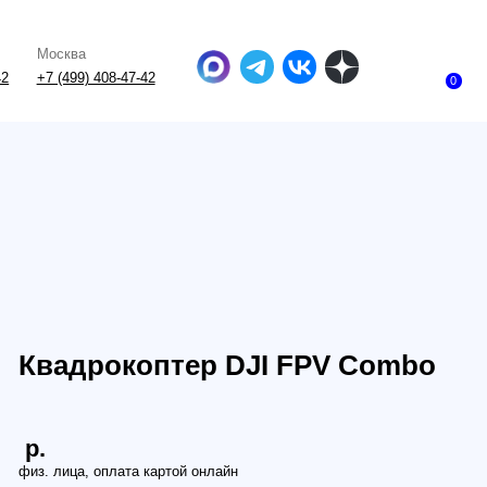
-47-42
0
рокоптер DJI FPV Combo
заказ из Китая