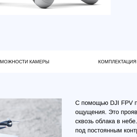
НОСТИ КАМЕРЫ
КОМПЛЕКТАЦИЯ
С помощью DJI FPV появилась
ощущения. Это проявляется в
сквозь облака в небе. При эт
под постоянным контролем, чт
восприятие полёта.
DJI FPV является системой, к
как людьми со стажем, так и 
пользования опытные пилоты
и произведут для себя новые 