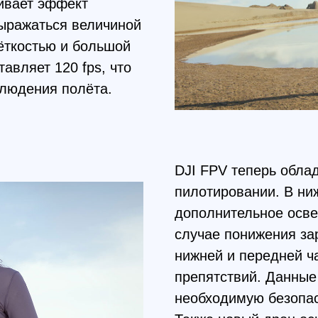
DJI FPV теперь обладает безо
пилотировании. В нижней его 
дополнительное освещение. О
случае понижения заряда бата
нижней и передней части суще
препятствий. Данные функции 
необходимую безопасность пол
Также новый дрон оснащён сп
на неё аппарат может останов
зависимости от скорости полёт
воздухе на протяжении нескол
возможность пилоту сориентир