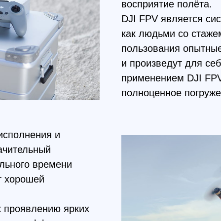
применением DJI FPV получат
полноценное погружение в пи
лнения и
ельный
го времени
рошей
оявлению ярких
т эффект
жаться величиной
стью и большой
ет 120 fps, что
ния полёта.