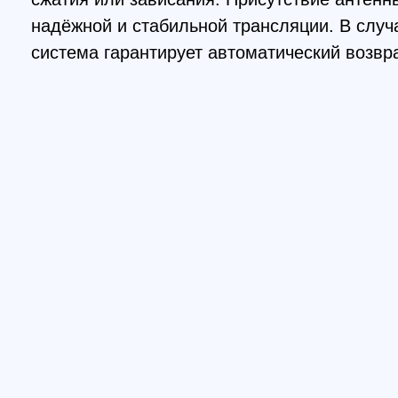
Высочайшее качество съемки
Результаты съемки будут соответствовать вашим
ощущениям от полета. В DJI FPV гармонично сочетаются
мощность силовой установки и невероятные возможности
к
бортовой камеры со сверхшироким углом обзора до
150°.В случае необходимости есть возможность провести
коррекцию изображения или применить четырехкратное
замедление.