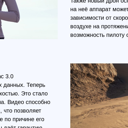
0
ных. Теперь
ю. Это стало
идео способно
о позволяет
причине его
ёт гарантию
сутствия связи
она.