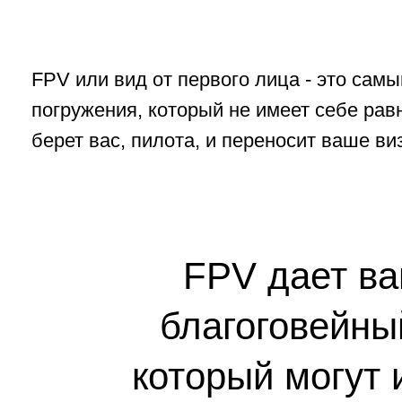
FPV дает вам
благоговейный 
который могут исп
Cуществует около трех различных школ FPV 
захватывающие аспекты. Ниже представлены
своего стиля. Посмотрев данные видео вы п