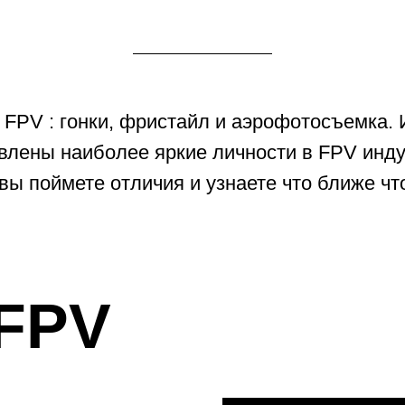
PV
 фристайл FPV
кто занимается
екоторые из
да. Johnny_FPV
 начинаешь
обби. То, что
его числа
настоящему
 с FPV-
 гоночными
на них в