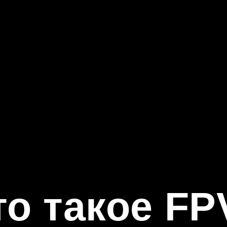
о такое FPV?
 1: Знакомс