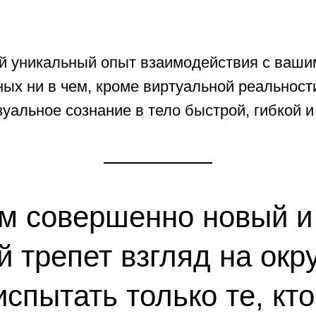
 совершенно новый и вн
трепет взгляд на окружа
ытать только те, кто лет
: гонки, фристайл и аэрофотосъемка. И у каждо
 наиболее яркие личности в FPV индустрии, к
оймете отличия и узнаете что ближе что ближе 