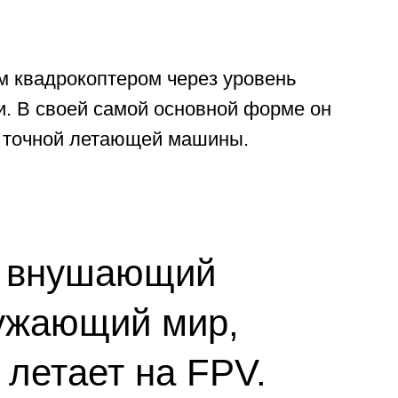
ушающий
ющий мир,
ает на FPV.
го из них есть свои
аждый из них представитель
вам.