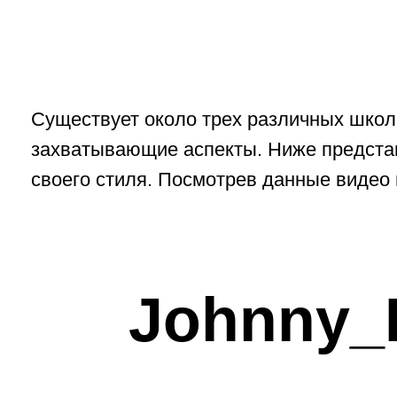
Johnny_F
Johnny_FPV, пилот, который помог вывести
на всеобщее обозрение. Есть много людей, 
фристалом в настоящее время, но только н
них, создают уникальный контент такого ро
один из первых пилотов FPV за которым ты
следить и подрожать когда вступаешь в это х
он делет действительно выделяется из общ
снятого материала на fpv дрон. Джонни по 
вдохновляет, когда он делится своими видео
системой со всем миром. Джони знакомит с
дронов таких людей, как Уилл Смит, летает 