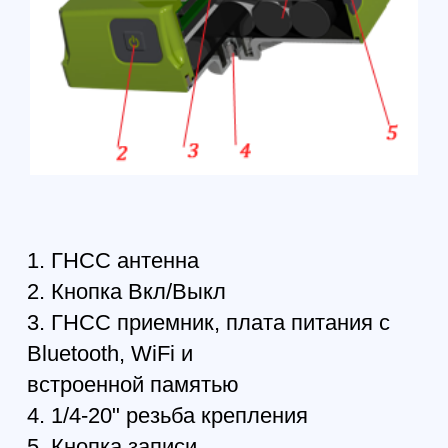
• RAIM
• USB
• Multi-Base Code Differential Rover
• Code Differential Rover
• Advanced Multipath Reduction
• Lift&Tilt
• Встроенная ГНСС антенна
• Встроенные инклинометры
• Встроенный компас
• Интерфейс Bluetooth® и WiFi
• Встроенная Bluetooth/WiFi антенна
• Встроенные литий-ионные
аккумуляторы
Характеристики слежения
Отлеживаемые сигналы GPS C/A, P1,
P2, L2C (L+M) ГЛОНАСС C/A, L2C, P1,
P2 Galileo: E1 (B+C) BeiDou: B1, B1-2,
B1C(P+D) QZSS: C/A, L1C (P+D)
SBAS L1