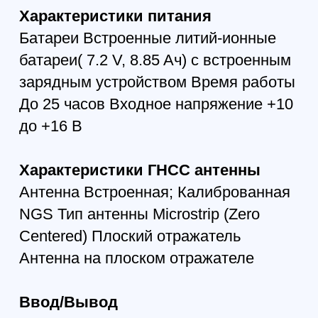
DJI Mavic 3T Thermal
717 900
р.
631 752
р.