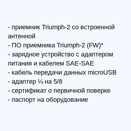
49 050
р.
43 164
р.
Квадрокоптер DJI
Mavic 3 Pro (DJI RC)