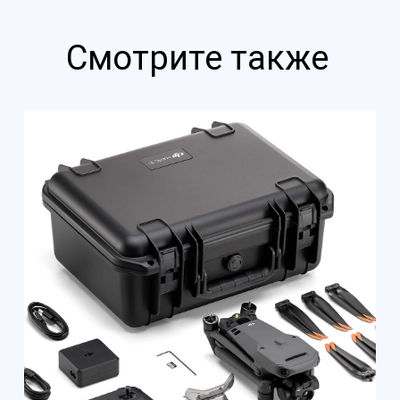
293 400
р.
258 192
р.
Смотрите также
Тактический FPV дрон