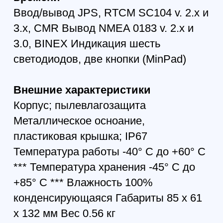
289 772
р.
255 000
р.
Квадрокоптер DJI Neo
Fly More Combo