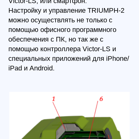
4. 1/4-20" резьба крепления
5. Кнопка записи
6. Аккумуляторные батареи
Основные функции*
• 216 каналов: работа по всем
видимым
спутникам
• GPS L1
• GPS L2
• ГЛОНАСС L1
• ГЛОНАСС L2
• Galileo E1
• BeiDou B1
• QZSS L1
• SBAS** L1
• DGPS ровер
• Частота RTK до 100 Гц
• Запись данных до 2ГБ