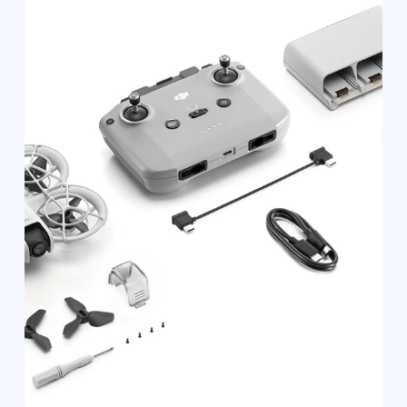
и видео известных пилотов,
FPV в массы!
Открыть телеграмм
Открыть MAX
Наши контакты
Познакомимся с вами лично и