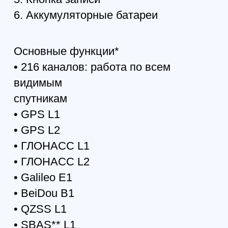
Точность съемки
Автономная точность <2 м Статика,
Быстрая статика По горизонтали: 0.3
см + 0.5 ppm * длина_базовой_линии
По вертикали: 0.35 см + 0.4 ppm *
длина_базовой_линии Кинематика По
горизонтали: 1 см + 1 ppm *
длина_базовой_линии По вертикали:
1.5 см + 1 ppm *
длина_базовой_линии RTK (OTF) По
горизонтали: 1 см + 1 ppm *
длина_базовой_линии По вертикали:
1.5 см + 1 ppm *
длина_базовой_линии DGPS < 0.25 м
пост обработка; < 0.5 м в режиме
реального времени Холодный старт
<35 сек Горячий старт <5 сек
Повторный старт <1 сек