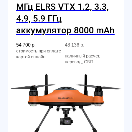
звонок
Мы свяжемся с вами в самое
ближайшее время
Заказать звонок
All right reserved. ИП Ситников С.Е., 2026
ОГРНИП 1325420500033571
Политика конфиденциальности