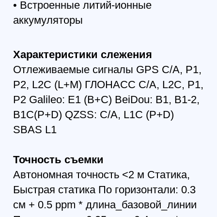
Внешний порт питания 1 порт
Память и запись данных
Встроенная память До2 ГБ несъемной
встроенной памяти для записи
данных Raw Data Recording До100 раз
в секунду (100Гц)
Данные в режиме реального
времени
Ввод/вывод JPS, RTCM SC104 v. 2.x и
3.x, CMR Вывод NMEA 0183 v. 2.x и
3.0, BINEX Индикация шесть
светодиодов, две кнопки (MinPad)
Внешние характеристики
Корпус; пылевлагозащита
Металлическое осноание,
пластиковая крышка; IP67
Температура работы -40° C до +60° C