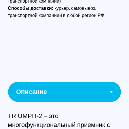
каналами двухчастотного GPS и
ГЛОНАСС в небольшом, компактном,
прочном и водонепроницаемом
корпусе.
Встроенные Bluetooth и WiFi
технологии в дополнение к
возможностям пост-обработки
позволяют
использовать внешние сервисы
передачи RTCM сообщений в режиме
реального времени, используя
4G модем, встроенный в контроллер
Victor-LS, или смартфон.
Настройку и управление TRIUMPH-2
можно осуществлять не только с
помощью офисного программного
обеспечения с ПК, но так же с
помощью контроллера Victor-LS и
специальных приложений для iPhone/