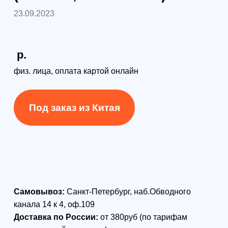
Самовывоз:
Санкт-Петербург, наб.Обводного
канала 14 к 4, оф.109
Доставка по России:
от 380руб (по тарифам
транспортной компании)
Способы доставки:
курьер, самовывоз,
транспортной компанией в любой регион РФ
TRIUMPH-2 – это
многофункциональный приемник с
возможностью RTK до 100 Гц,
оснащенный 216