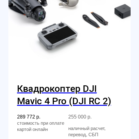
Водонепроницаемый
квадрокоптер SwellPro
SplashDrone 4+ (SD4+) с
3х-осевой камерой 4K
486 950
р.
428 516
р.
@skyindustry
Cвежие обзоры, крутые посты