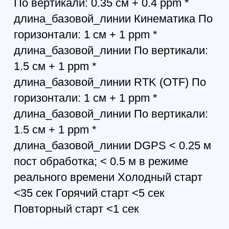
*** Температура хранения -45° C до
+85° C *** Влажность 100%
конденсирующаяся Габариты 85 x 61
x 132 мм Вес 0.56 кг
- приемник Triumph-2 со встроенной
антенной
- ПО приемника Triumph-2 (FW)*
- зарядное устройство с адаптером
питания и кабелем SAE-SAE
- кабель передачи данных microUSB
- адаптер ¼ на 5/8
- сертификат о первичной поверке
- паспорт на оборудование