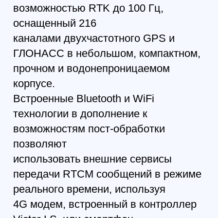
iPad и Android.
1. ГНСС антенна
2. Кнопка Вкл/Выкл
3. ГНСС приемник, плата питания с
Bluetooth, WiFi и
встроенной памятью