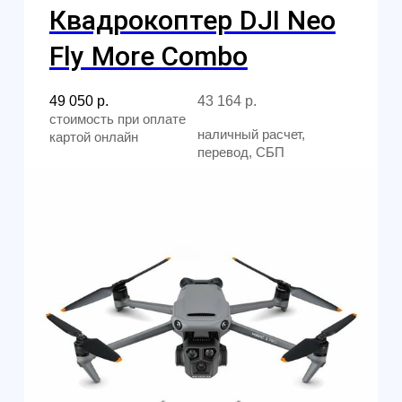
ответим на все вопросы
Санкт-Петербург
+7 (812) 648-47-42
manager@skyindustry.ru
наб. Обводного канала, 14,
корп.4, оф.109, м. Пл.
Александра Невского
Москва
+7 (499) 408-47-42
manager@skyindustry.ru
ул.Малахитовая, 7, м.
Ростокино