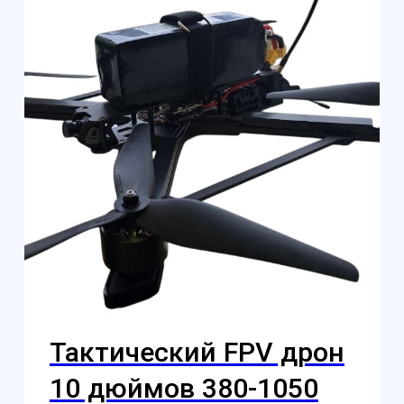
Контакты
Обучение
Магазин
Производство
Доставка и оплата из интернет-
магазина
Условия возврата товара
+7 (812) 648-47-42
Санкт-Петербург
+7 (499) 408-47-42
Москва
Остались вопросы?
Закажите обратный