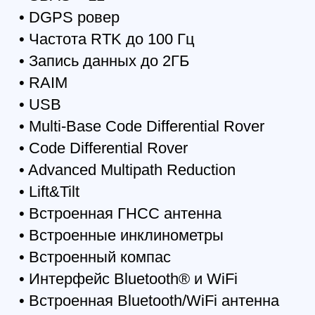
Характеристики питания
Батареи Встроенные литий-ионные
батареи( 7.2 V, 8.85 Aч) с встроенным
зарядным устройством Время работы
До 25 часов Входное напряжение +10
до +16 В
Характеристики ГНСС антенны
Антенна Встроенная; Калиброванная
NGS Тип антенны Microstrip (Zero
Centered) Плоский отражатель
Антенна на плоском отражателе
Ввод/Вывод
Порты связи Встроенный USB -
RS232 FTDI конвертер. 12Mbps USB
2.0 Full-Speed; Wi-Fi (IEEE 802.11b/g);
Bluetooth V2.0+EDR Class 2
поддержка SPP Slave профиль