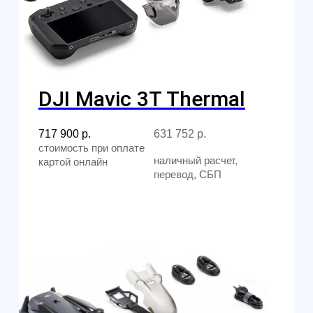
10 дюймов 380-1050
МГц ELRS VTX 1.2, 3.3,
4.9, 5.9 ГГц
аккумулятор 8000 mAh
54 700
р.
48 136
р.