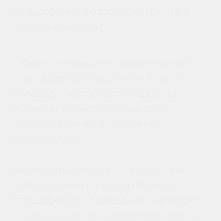
Статьи на другие темы читайте в
нашем
блоге
.
Подписывайтесь на нас в
социальных сетях чтобы не
пропустить актуальные новости
из мира квадрокоптеров:
Вконтакте
https://vk.com/skyindustry
Instagram
https://instagram.com/skyindustry.ru
Facebook
https://www.facebook.com/skyindustry.ru
Telegram
https://t.me/skyindustry
Интересного чтения и
практической пользы!