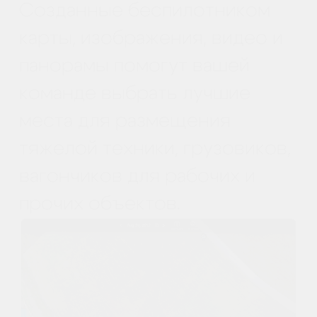
Обычно на каждой строительной
площадке размещают от 10 до 30
складов с материалами. Дроны
исключительно полезны для
организации логистики этих
материалов.
Беспилотник может перемещать
материалы на разные рабочие
площадки. Его передвижения будут
основаны на точных измерениях, что
позволит компании сэкономить
время, деньги и иные ресурсы.
Программное обеспечение
преобразует полученную дронами
информацию в полезную бизнес-
аналитику. С помощью беспилотных
летательных аппаратов можно
измерять объемы складских запасов