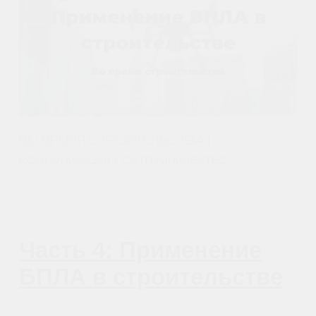
Наши контакты
Познакомимся с вами лично и
ответим на все вопросы
Санкт-Петербург
+7 (812) 648-47-42
manager@skyindustry.ru
наб. Обводного канала, 14,
корп.4, оф.109, м. Пл.
Александра Невского
Москва
+7 (499) 408-47-42
manager@skyindustry.ru