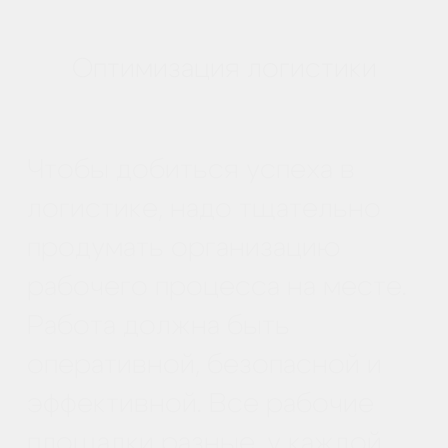
множество аспектов: от
ландшафта и уже
существующих построек до
ближайших автомобильных и
пешеходных дорог.
Созданные беспилотником
карты, изображения, видео и
панорамы помогут вашей
команде выбрать лучшие
места для размещения
тяжелой техники, грузовиков,
вагончиков для рабочих и
прочих объектов.