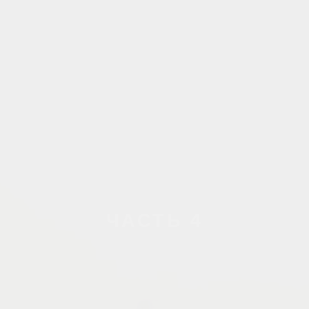
ЧАСТЬ 4
Применение
БПЛА в
строительстве
ДО НАЧАЛА
СТРОИТЕЛЬСТВА
Оптимизация логистики