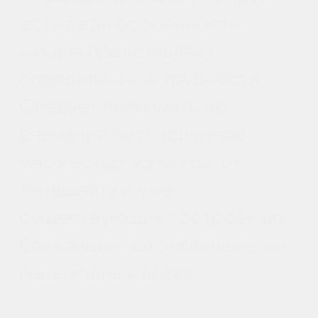
Вы сможете точно и бесперебойно
контролировать объем запасов и
ход земляных работ, что поможет
вам снизить затраты и обеспечит
рентабельность проекта. При
складировании материалов на
строительных площадках нужно
учитывать наличие грязи, бетона и
материалов для общего
пользования, разработку грунта и
прочие факторы.