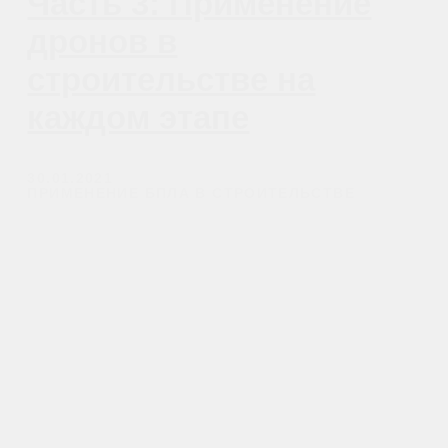
Контакты
Обучение
Магазин
Производство
Доставка и оплата из интернет-
магазина
Условия возврата товара
+7 (812) 648-47-42
Санкт-Петербург
+7 (499) 408-47-42
Москва