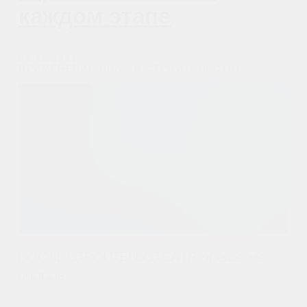
Наша компания приняла участие
ИнтерСтройЭкспо с докладом
"Применение БПЛА в строительстве"
Часть 5: Применение
дронов в
строительстве на
каждом этапе
23.04.2021
ПРИМЕНЕНИЕ БПЛА В СТРОИТЕЛЬСТВЕ