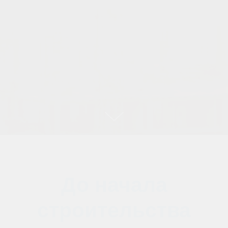
Оптимизация логистики
Чтобы добиться успеха в
логистике, надо тщательно
продумать организацию
рабочего процесса на месте.
Работа должна быть
оперативной, безопасной и
эффективной. Все рабочие
площадки разные, у каждой
есть свои особенности,
каждая представляет
определенные трудности.
Следует принимать во
внимание бесчисленное