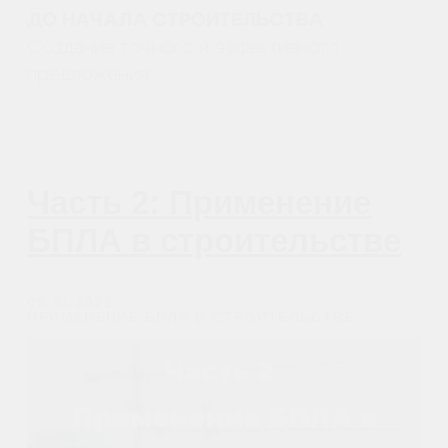
Остались вопросы?
Закажите обратный
звонок
Мы свяжемся с вами в самое
ближайшее время
Заказать звонок
All right reserved. ИП Ситников С.Е., 2026
ОГРНИП 1325420500033571
Политика конфиденциальности