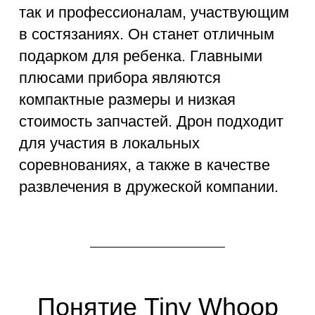
формата micro и nano.
Они отличаются
компактными
габаритами
(маленькие
квадрокоптеры с
камерой или без)
допускающие
трансляцию
видеоизображения.