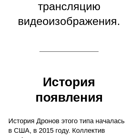
мощный аналог. Получившееся
устройство получило название Tiny
Whoop.
Применение
Демократичная цена на беспилотники
этой категории делает их
привлекательными для новичков,
только делающих первые шаги в
мире пилотирования. Модель также
интересна профессионалам, которые
используют ее в качестве тренажёра
в осенне-зимний период. Размеры
Tiny Whoop делают его идеальным
коптером для drone-racing в
домашних условиях. В Москве, Санкт-