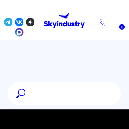
0
Что такое FPV?
Часть 2: