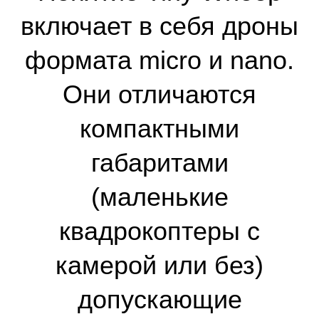
История
появления
История Дронов этого типа началась
в США, в 2015 году. Коллектив
профессиональных пилотов решил
создать модель беспилотника,
который смог бы летать в условиях
ограниченного пространства и при
этом фиксировать и передавать
изображение высокого качества.
В основе разработки лежал коптер
Blade Inductrix, произведенный
компанией Horizon Hobby LLC.
Разработчики монтировали на него
видеокамеру и заменили штатный
электрический двигатель на более