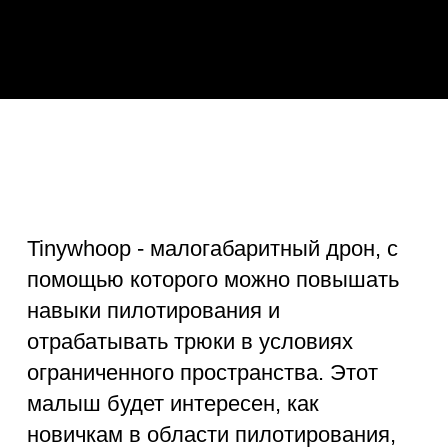
отрабатывать трюки в условиях
ограниченного пространства. Этот
малыш будет интересен, как
новичкам в области пилотирования,
так и профессионалам, участвующим
в состязаниях. Он станет отличным
подарком для ребенка. Главными
плюсами прибора являются
компактные размеры и низкая
стоимость запчастей. Дрон подходит
для участия в локальных
соревнованиях, а также в качестве
развлечения в дружеской компании.
Понятие Tiny Whoop
включает в себя дроны