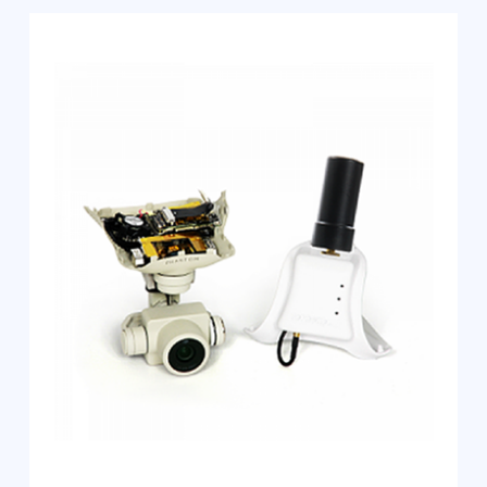
25 км
Запись данных на карту памяти без
необходимости подключения к
бортовому ГНСС приемнику по Wi-Fi
Автоматическая конвертация
высокоточных координат центров
фотографирования в местную
систему координат