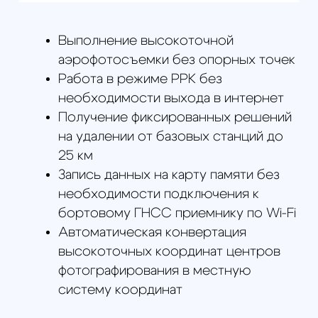
Механический затвор 20 Мп камеры
обеспечивает повышенную
точность
Лучший геодезический дрон для
выполнения фасадной
аэрофотосъемки
Самая высокая устойчивость к
порывам ветра среди геодезических
дронов своего класса