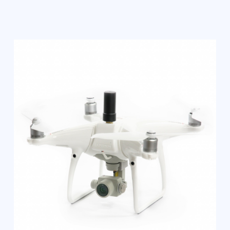
Рабочие температуры °С: -15°С...40°С
Гарантия: 12 месяцев
Вес устройства: до 100 грамм
Тип ГНСС приёмника: L1/L2
мультисистемный
Количество каналов: 184
Поддерживаемые спутники: GPS,
GLONASS, BeiDou, Galileo, SBAS
Частота работы, Гц: 10 Гц
Точность данных XYZ, см: 2-4 см XYZ
на высоте до 80 м