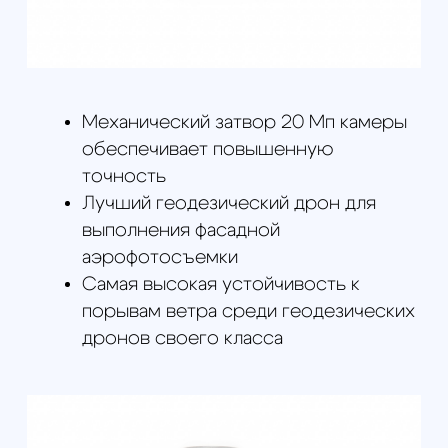
Разрешение камеры, Мп: Не
установлен
Бортовой мультисистемный
L1/L2 ГНСС приемник
TOPODRONE PPK - 1 шт;
Съемная ГНСС L1/L2 антенна - 1
шт; Корпус ГНСС приемника для
установки на DJI Phantom 4
Advanced / Pro / Pro v2.0 - 1 шт;
Шлейф для подключения ГНСС
приемника к плате DJI Phantom 4
Advanced / Pro / Pro v2.0 - 1 шт;
Карта памяти 16Gb для записи
ГНСС данных - 1 шт;
Программное обеспечение
TOPOSETTER 2.0 Pro, Perpetual
License, 1-Year Support - 1 шт;
Руководства и видеоуроки по