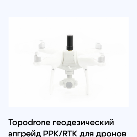
Topodrone геодезический
апгрейд PPK/RTK для дронов
DJI Phantom 4 Advanced / Pro
/ Pro v2.0
125000
р.
Под заказ из Китая