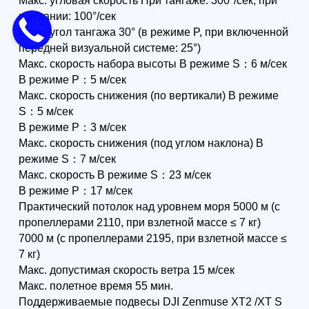
аккумуляторов
используется
зарядный хаб, то
сколько источников
питания можно
подключить к нему
одновременно?
6. Каковы
рекомендации по
эксплуатации батарей
TB60?
7. Допускается ли
эксплуатация
аккумуляторов TB60