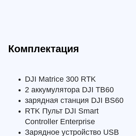
Температура зарядки От -20°C до 40°C
(Если температура ниже 5°C, то автоматически
включается система подогрева.
Зарядка при низкой температуре может сократить
время эксплуатации батареи)
Время зарядки При использовании станции BS60:
220 В на входе：60 минут (полный цикл зарядки 2
батарей TB60),
30 минут (зарядка 2 батарей TB60 с 20% до 90%)
110 В на входе：70 минут (полный цикл зарядки 2
батарей TB60), 40 минут (зарядка 2 батарей TB60 с
20% до 90%)
ПУЛЬТ ДИСТАНЦИОННОГО
УПРАВЛЕНИЯ
Диапазон рабочих частот 2,4000-2,4835 ГГц
Макс. расстояние передачи данных (без
препятствий и помех) NCC/FCC：15 км
CE/MIC：8 км
SRRC：8 км
EIRP 2.4000-2.4835 ГГц:
29.5 дБм（FCC）;18,5 дБм（CE）
18.5 дБм (SRRC); 18,5 дБм (MIC)
Внешняя батарея Название：интеллектуальная