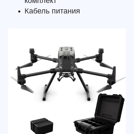
Частота кадров 30fps
СТАНЦИЯ ДЛЯ ЗАРЯДКИ ИНТЕЛЛЕКТУАЛЬНОЙ
БАТАРЕИ BS60
Размеры 501 × 403 × 252 мм
Вес-нетто 8,37 кг
Макс. емкость Интеллектуальная полетная батарея
TB60 × 8
интеллектуальная батарея WB37 × 4
На входе 100-120 VAC, 50-60 Гц / 220-240 VAC, 50-
60 Гц
Макс. ток на входе 1070 Вт
Макс. ток на выходе 100-120 В: 750 Вт
220-240 В：992 Вт
Диапазон рабочих температур от -20°C до 40°C
1. Возможна ли замена
одинарного разъема
для установки подвеса