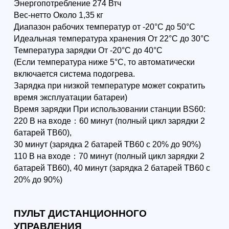
74 101
р.
170 974
р.
65 209
р.
150 457
р.
Аккумулято
Зарядная
р TB60
станция
BS60