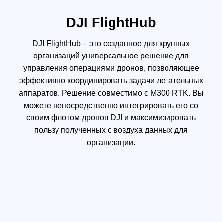
7 кг)
Макс. допустимая скорость ветра 15 м/сек
Макс. полетное время 55 мин.
Поддерживаемые подвесы DJI Zenmuse XT2 /XT S
/Z30 /H20 /H20T /P1 /L1
Поддерживаемые конфигурации подвесов Один
подвес внизу,
Два подвеса внизу,
Один подвес вверху,
1 подвес внизу и 1 вверху,
Три подвеса
Степень защиты корпуса IP45
ГНСС GPS + GLONASS + BeiDou + Galileo
Диапазон рабочих температур От -20°C до 50°C
ИНТЕЛЛЕКТУАЛЬНАЯ ПОЛЕТНАЯ
БАТАРЕЯ
Название TB60
Емкость 5935 мАч
Напряжение 52,8 В
Тип батареи LiPo 12S
Энергопотребление 274 Втч
Вес-нетто Около 1,35 кг
Диапазон рабочих температур от -20°C до 50°C
Идеальная температура хранения От 22°C до 30°C