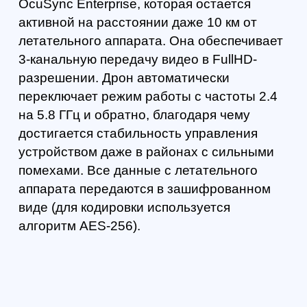
Устройство можно настраивать под самые
различные задачи. На летательный
аппарат можно установить до 3
дополнительных устройств. Главное,
чтобы их суммарная масса не превышала
2.7 кг.
Дрон поддерживает работу с самыми
различными устройствами, включая
технику сторонних брендов. Так,
например, на него можно установить
детектор газа, мультиспектральный датчик
и многое другое. Производитель
предоставляет разработчикам сразу 3
типа SDK (включая DJI X-Port). Это