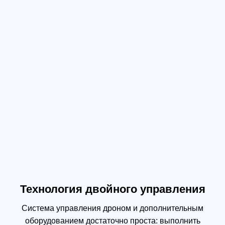
DJI Pilot
DJI Pilot – приложение, специально созданное для
того, чтобы корпоративные пользователи могли в
полной мере использовать все возможности дронов
DJI. За счет модуля, разработанного специально
для M300 RTK, приложение DJI Pilot оптимизирует
ваши возможности во время полета для
достижения наилучшей эффективности.