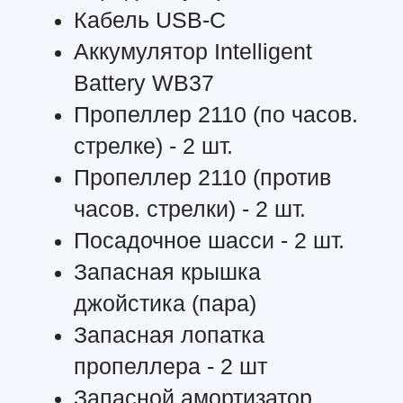
батарея WB37
Емкость：4920 мАч
Напряжение：7,6 В
Тип：LiPo
Энергопотребление：37,39 Втч
Время зарядки (при использовании станции BS60):
70 минут (от 15°C до 45°C);130 минут (от 0°C до
15°C)
Главная
Обучение
Магазин
Производство
Контакты
Встроенная батарея Тип：литий-ионная 18650
(5000 мАч / 7,2 В)
Зарядка: используйте USB-блок питания с
параметрами 12 В / 2A
Номинальная мощность：17 Вт
Время зарядки：2 часа 15 минут (при
использовании USB-блока питания с параметрами
12 В / 2A)
Время работы батареи Встроенная батарея：около
2,5 ч; Встроенная + внешняя батарея：около 4,5 ч
USB-блок питания 5 В / 1.5 A
Диапазон рабочих температур От -20°C до 40°C
ВИЗУАЛЬНАЯ СИСТЕМА
Радиус обнаружения препятствий Впереди/ сзади/
слева/ справа：0,7-40 м
Вверху/ внизу：0,6-30 м