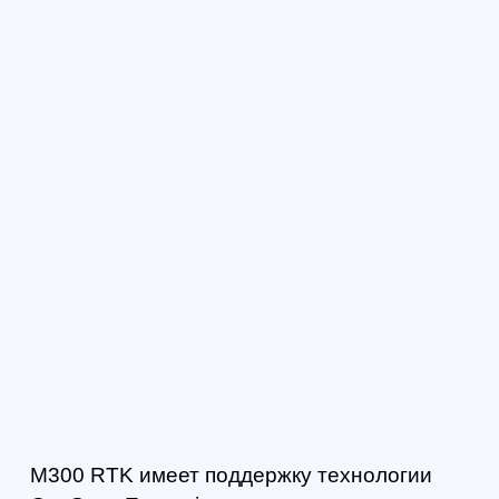
На корпусе дрона расположено сразу 6
бинокулярных оптических сенсоров и ToF-
датчиков. Это гарантирует стабильный и
безопасный полет аппарата. Диапазон
распознавания датчиков — 40 м.
Персонализировать процесс можно,
используя фирменное ПО DJI Pilot. Оно
обеспечивает еще более высокую
безопасность эксплуатации дрона.