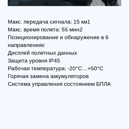
аппарата передаются в зашифрованном
виде (для кодировки используется
алгоритм AES-256).