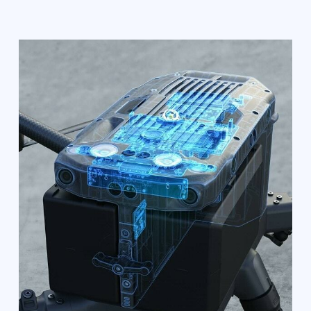
M300 RTK имеет поддержку технологии
OcuSync Enterprise, которая остается
активной на расстоянии даже 10 км от
летательного аппарата. Она обеспечивает
3-канальную передачу видео в FullHD-
разрешении. Дрон автоматически
переключает режим работы с частоты 2.4
на 5.8 ГГц и обратно, благодаря чему
достигается стабильность управления
устройством даже в районах с сильными
помехами. Все данные с летательного