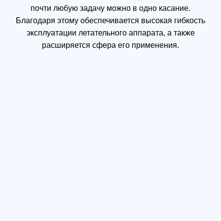
DJI FlightHub
DJI FlightHub – это созданное для крупных
организаций универсальное решение для
управления операциями дронов, позволяющее
эффективно координировать задачи летательных
аппаратов. Решение совместимо с M300 RTK. Вы
можете непосредственно интегрировать его со
своим флотом дронов DJI и максимизировать
пользу полученных с воздуха данных для
организации.