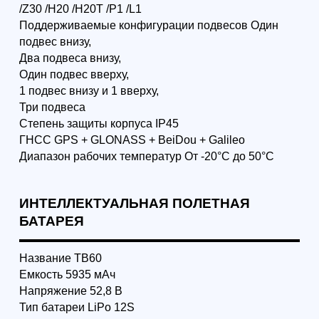
при низких
температурах?
8. Предусматривает ли
конструкция M300 RTK
эксплуатацию с
батареями TB50/TB55?