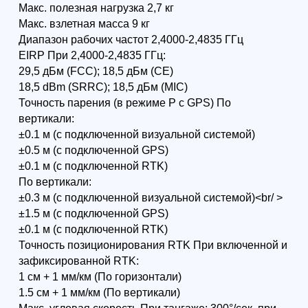
RTK? Допускает ли он
работу квадрокоптера
во время осадков?
3. С какими
пропеллерами
приходит к
пользователю Matrice
300 RTK?
4. Какое количество
времени потребуется
на полную зарядку
полетных
аккумуляторов TB60?
5. Если для зарядки