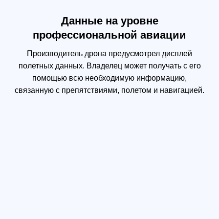
Комплектация
DJI Matrice 300 RTK
2 аккумулятора DJI TB60
зарядная станция DJI BS60
RTK Пульт DJI Smart
Controller Enterprise
Зарядное устройство USB
Кабель USB-C
Аккумулятор Intelligent
Battery WB37
Пропеллер 2110 (по часов.