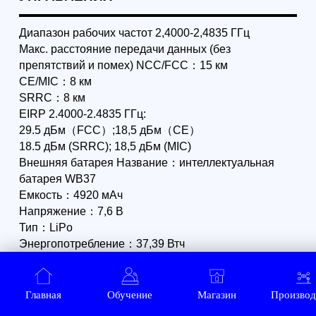
1 501 526
р.
821 864
р.
1 321 343
р.
723 240
р.
Zenmuse
Подвес с
H30T
камерой DJI
Zenmuse P1
для
фотограмм
етрических
полетов