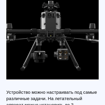
Полетная информация
се сведения (скорость движения и местоположение
летательного аппарата, направление ветра и так
далее) отображаются в интуитивно понятной
форме.
У пилотов не возникнет никаких проблем с
получением любой интересующей информации (о
траектории полета дрона, отмеченных на маршруте
точках и так далее).