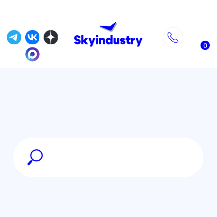
0
Главная
»
DJI Matrice 300
»
DJI Matrice 300 RTK + 2 аккумулятора
TB60 + зарядная станция BS60