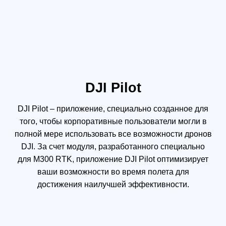
КВАДРОКОПТЕР
Размеры В развернутом состоянии без
пропеллеров: 810 × 670 × 430 мм (Д × Ш × В)
В сложенном состоянии с пропеллерами: 430 × 420
×430 мм (Д × Ш × В)
Размер по диагонали 895 мм
Вес (с одним нижним подвесом) Около 3,6 кг (без
батарей)
Около 6,3 кг (с 2 батареями TB60)
Макс. полезная нагрузка 2,7 кг
Макс. взлетная масса 9 кг
Диапазон рабочих частот 2,4000-2,4835 ГГц
EIRP При 2,4000-2,4835 ГГц:
29,5 дБм (FCC); 18,5 дБм (CE)
18,5 dBm (SRRC); 18,5 дБм (MIC)
Точность парения (в режиме P с GPS) По
вертикали:
±0.1 м (с подключенной визуальной системой)