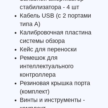
Угол обзора Впереди/ сзади/ внизу：65° (H), 50° (V)
Слева/ справа/ вверху：75° (H), 60° (V)
Рабочие условия Поверхности с четким профилем и
нормальным освещением (>15 lux)
СИСТЕМА ИНФРАКРАСНОГО
ОБНАРУЖЕНИЯ
Радиус обнаружения препятствия 0,1-8 м
Угол обзора 30°(±15°)
Рабочие условия Препятствия большого размера, с
эффектом рассеяния и отражения (отражающая
способность >10%)
ВСПОМОГАТЕЛЬНОЕ ОСВЕЩЕНИЕ
СВЕРХУ И СНИЗУ
Эффективное расстояние освещенности 5м
FPV-КАМЕРА
Разрешение 960p
Угол обзора 145°