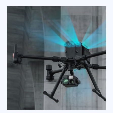
помогает существенно сократить сроки
создания новых устройств. Также
использование SDK позволяет
максимально раскрыть их потенциал.
Технология двойного управления
Система управления дроном и дополнительным
оборудованием достаточно проста: выполнить
почти любую задачу можно в одно касание.
Благодаря этому обеспечивается высокая гибкость