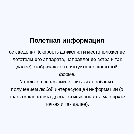
стрелке) - 2 шт.
Пропеллер 2110 (против
часов. стрелки) - 2 шт.
Посадочное шасси - 2 шт.
Запасная крышка
джойстика (пара)
Запасная лопатка
пропеллера - 2 шт
Запасной амортизатор
стабилизатора - 4 шт
Кабель USB (с 2 портами
типа A)
Калибровочная пластина
системы обзора
Кейс для переноски
Ремешок для
интеллектуального
контроллера