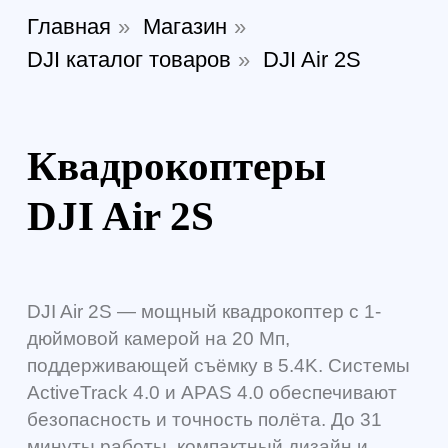
DJI Air 2S
DJI Air 2S — мощный квадрокоптер с 1-
дюймовой камерой на 20 Мп,
поддерживающей съёмку в 5.4K. Системы
ActiveTrack 4.0 и APAS 4.0 обеспечивают
безопасность и точность полёта. До 31
минуты работы, компактный дизайн и
интеллектуальные режимы делают его
идеальным выбором для съёмки и
путешествий.