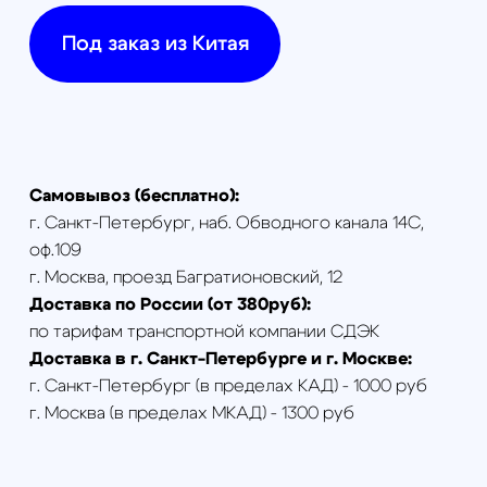
Пульт управления
iFlight Commando 8
(ELRS 868/915 МГц)
Особенности:
Commando 8
— это пульт
управления, работающий на
протоколе ELRS, с