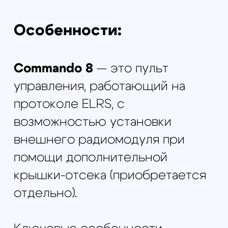
настроек.
Джойстики:
на датчиках
Холла, обеспечивающие
высокую точность
управления.
Охлаждение:
встроенный
кулер для стабильной
работы даже при высоких
нагрузках.
Сигнал:
надёжная
радиочастота с
минимальными потерями
пакетов.
Аккумулятор:
встроенная
батарея ёмкостью 4000
мАч, обеспечивающая до
20 часов работы.