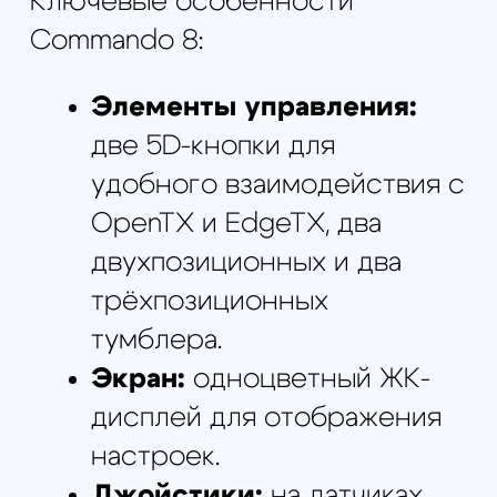
Операционная система:
EdgeTX с поддержкой Lua-
скриптов.
Сменные наконечники
стиков,
позволяющие
адаптировать пульт под
личные предпочтения.
Commando 8 — это отличный
выбор для пилотов, ценящих
стабильность, точность и
широкие возможности
настройки.