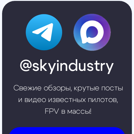
Остались вопросы?
Закажите обратный
звонок
Мы свяжемся с вами в самое
ближайшее время
Заказать звонок
All right reserved. ИП Ситников С.Е., 2026
ОГРНИП 1325420500033571
Политика конфиденциальности