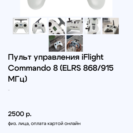
2500
р.
Под заказ из Китая
Самовывоз (бесплатно):
г. Санкт-Петербург, наб. Обводного канала 14С,
оф.109
г. Москва, проезд Багратионовский, 12
Доставка по России (от 380руб):
по тарифам транспортной компании СДЭК
Доставка в г. Санкт-Петербурге и г. Москве:
г. Санкт-Петербург (в пределах КАД) - 1000 руб
г. Москва (в пределах МКАД) - 1300 руб