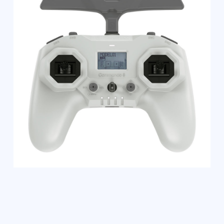
Наши контакты
Познакомимся с вами лично и
ответим на все вопросы
Санкт-Петербург
+7 (812) 648-47-42
manager@skyindustry.ru
наб. Обводного канала, 14,
корп.4, оф.109, м. Пл.
Александра Невского
Москва