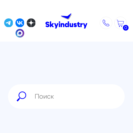
0
»
»
Главная
Магазин
»
FPV оборудование
»
Пульты управления, приёмники
Пульт управления iFlight Commando
8 (ELRS 868/915 МГц)