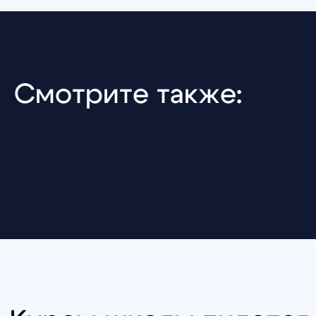
+7 (499) 408-47-42
manager@skyindustry.ru
ул.Малахитовая, 7, м. Ростокино
Ежедневно, 9:30 - 22:00