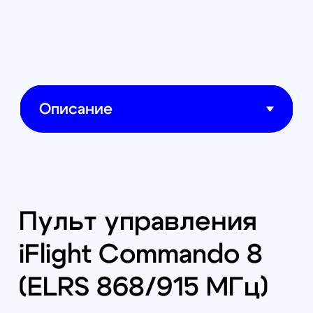
возможностью установки
внешнего радиомодуля при
помощи дополнительной
крышки-отсека (приобретается
отдельно).
Ключевые особенности
Commando 8:
Элементы управления:
две 5D-кнопки для
удобного взаимодействия с
OpenTX и EdgeTX, два
двухпозиционных и два
трёхпозиционных
тумблера.
Экран:
одноцветный ЖК-
дисплей для отображения