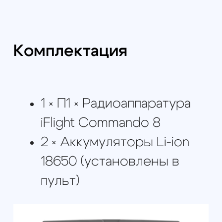
@skyindustry
Cвежие обзоры, крутые посты
и видео известных пилотов,
FPV в массы!
Открыть телеграмм
Открыть MAX