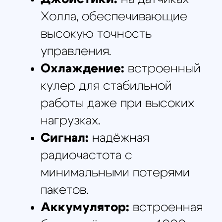
СПЕЦИФИКАЦИЯ
Модуль:
SX1276
Макс. выходная мощность:
1000 мВт
Каналы:
8 шт.
Джойстики:
джойстики на сенсорах Холла
Подшипники джойстика:
NMB
Высота стиков:
18 мм
Аккумулятор:
4000 мАч 1S2P 18650 (встроенный)
Вес:
310 г
Зарядный порт:
Type-C