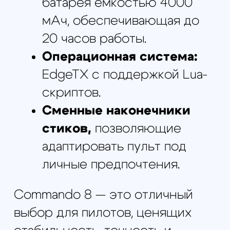
Комплектация
1 × П1 × Радиоаппаратура
iFlight Commando 8
2 × Аккумуляторы Li-ion
18650 (установлены в
пульт)