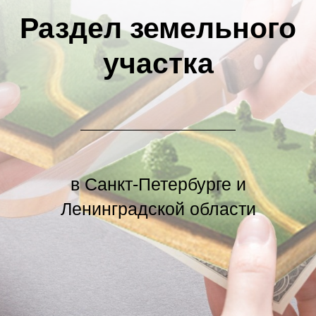
в Санкт-Петербурге и
Ленинградской области
Раздел земельного участка
подразумевает выделение новых
участков из цельного. Такие
новообразованные участки должны
полностью удовлетворять нормы о
землепользовании и рассматривать
акты о застройки участка.