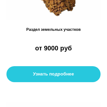
@skyindustry
Cвежие обзоры, крутые посты
и видео известных пилотов,
FPV в массы!
Открыть телеграмм