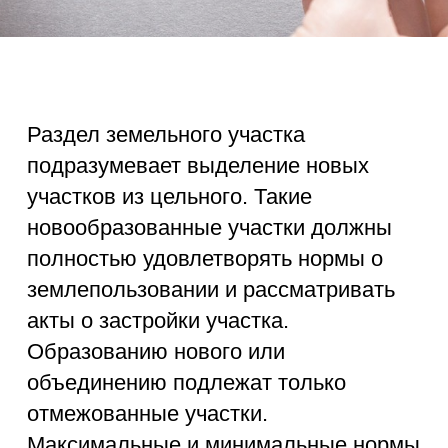
Образованию нового или
объединению подлежат только
отмежованные участки.
Максимальные и минимальные нормы
размера участка устанавливаются в
каждом регионе отдельно на
основании нормативных актов
субъектов РФ. Минимальный размер
участка в Ленинградской области при
разделе должен быть не менее 6
соток.
Раздел земельного участка чаще
всего необходимо произвести, если
участок переходит по наследованию к
нескольким гражданам либо
разделить его необходимо при
разводе, как совместно нажитое
имущество.