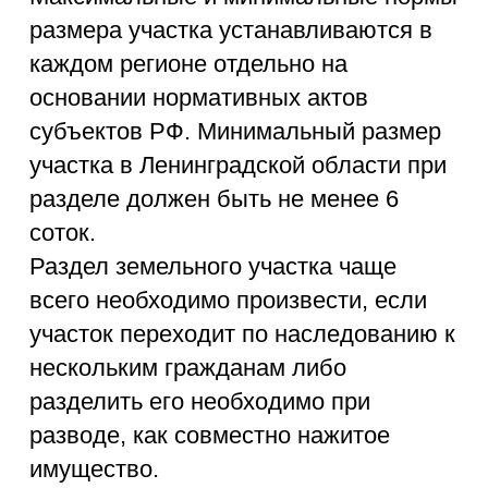
Порядок
оформления
Заключение Договора на
оформление Межевого плана.
1
Подготовка кадастровым
инженером Межевого плана в
2
соответствии с Правилами
землепользования и застройки/
Проектом межевания
территории.
Обращение в МФЦ с