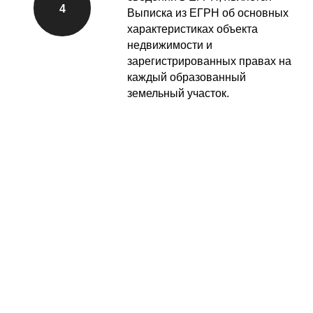
Наши кадастровые инженеры
проводят все виды кадастровых
работ. Мы проконсультируем по всем
видам разделения земельного
участка, подготовим необходимые
документы, проконсультируем кто
имеет право на раздел земельного
участка и о порядке раздела.
При разделе одного земельного
участка в Ленинградской области на
два стоимость работ составит 15 000
р.
Преимущества
сотрудничества с