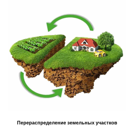
Наши контакты
Познакомимся с вами лично и
ответим на все вопросы
Санкт-Петербург
+7 (812) 648-47-42
manager@skyindustry.ru
наб. Обводного канала, 14,
корп.4, оф.109, м. Пл.
Александра Невского
Москва