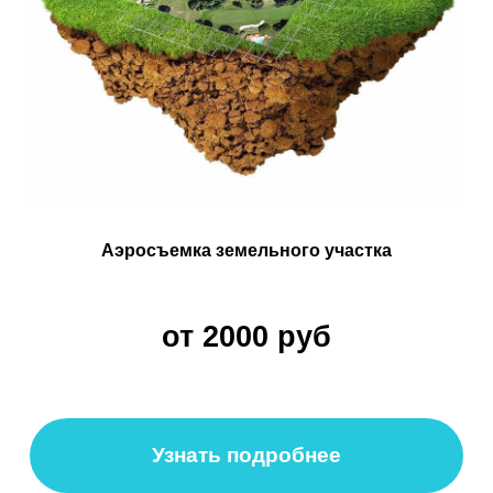
Главная
Обучение
Магазин
Производство
Контакты
Контакты
Обучение
Магазин
Производство
Доставка и оплата из интернет-
магазина
Условия возврата товара
+7 (812) 648-47-42
Санкт-Петербург