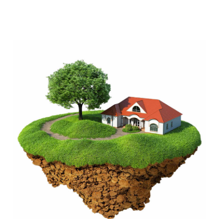
+7 (499) 408-47-42
Москва
Остались вопросы?
Закажите обратный
звонок
Мы свяжемся с вами в самое
ближайшее время
Заказать звонок
All right reserved. ИП Ситников С.Е., 2026
ОГРНИП 1325420500033571
Политика конфиденциальности