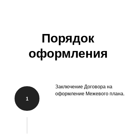
заявлением о постановке на
3
кадастровый учет земельных
участков и одновременной
государственной регистрации
права на них.
Результатом внесения
сведений в ЕГРН, является
4
Выписка из ЕГРН об основных
характеристиках объекта
недвижимости и
зарегистрированных правах на
каждый образованный
земельный участок.