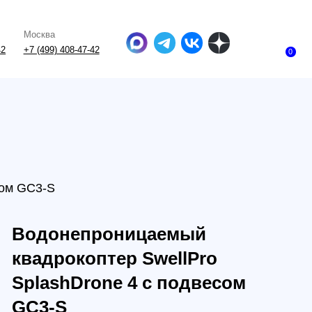
-47-42
0
непроницаемый
рокоптер SwellPro
hDrone 4 с подвесом
S
3