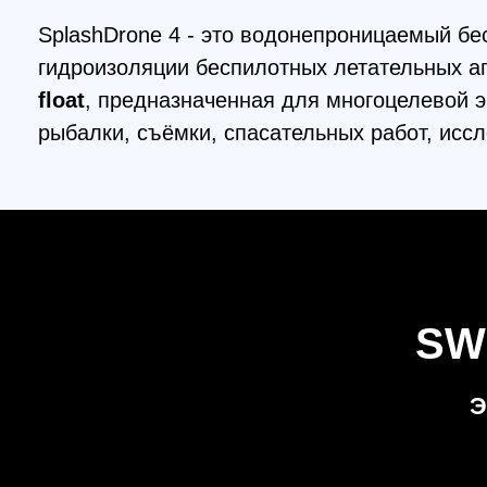
SWEL
ЭТА