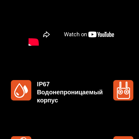
IP67
IP66
Водонепроницаемый
Пул
корпус
со 
защ
2 кг
30 
Грузоподъемность
Вре