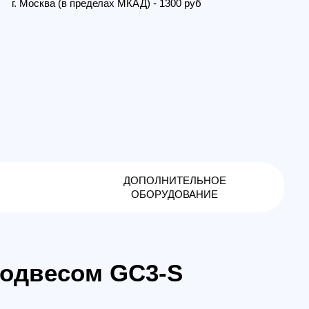
ДОПОЛНИТЕЛЬНОЕ
ОБОРУДОВАНИЕ
есом GC3-S
т SwellPro в области технологии
непроницаемая платформа
flight &
для целого спектра задач:
и др.