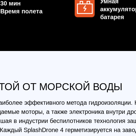
Й ОТ МОРСКОЙ ВОДЫ
лее эффективного метода гидроизоляции. Корпус пр
е моторы, а также электроника внутри дрона имеют
 в индустрии беспилотников технология защиты от 
ый SplashDrone 4 герметизируется на заводе до ме
вной 100%-ной гарантии водонепроницаемости. Степ
ожно частично либо кратковременно погружать в мор