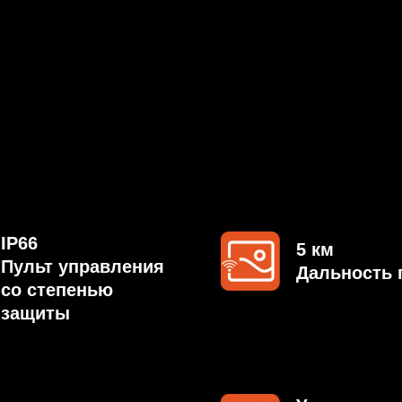
5 км
ьт управления
Дальность полета
степенью
иты
Умная
мин
аккумуляторная
мя полета
батарея