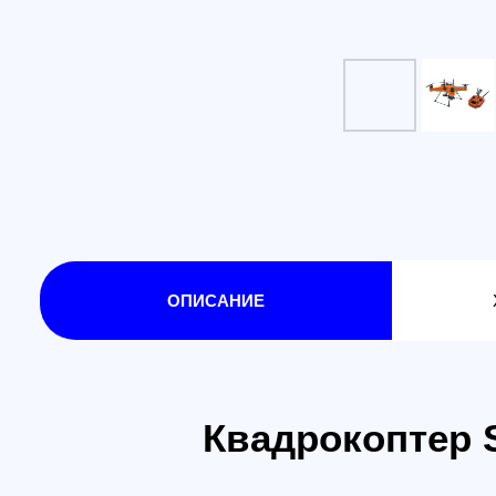
ОПИСАНИЕ
ХАРА
Квадрокоптер Swe
SplashDrone 4 - это водонепроницаемый беспило
гидроизоляции беспилотных летательных аппар
float
, предназначенная для многоцелевой экспл
рыбалки, съёмки, спасательных работ, исследов