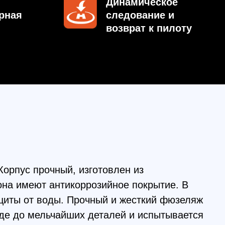
очный, изготовлен из
 антикоррозийное покрытие. В
воды. Прочный и жесткий фюзеляж
льчайших деталей и испытывается
ень защиты IP76 говорит о том,
скую воду.