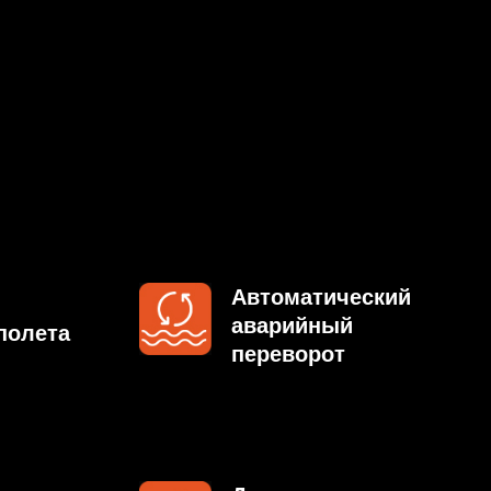
Автоматический
аварийный
переворот
Динамическое
следование и
возврат к пилоту