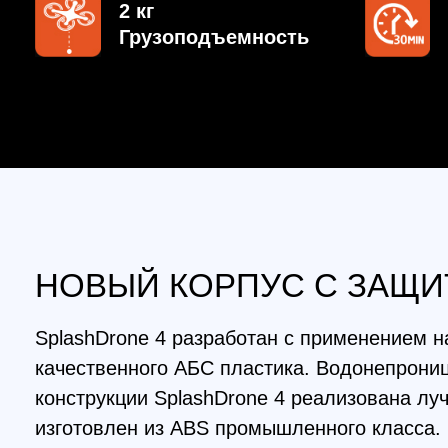
НОВЫЙ КОРПУС С ЗАЩИТО
SplashDrone 4 разработан с применением наибо
качественного АБС пластика. Водонепроницаемы
конструкции SplashDrone 4 реализована лучшая
изготовлен из ABS промышленного класса. Кажд
под давлением воздуха для получения эксклюзи
что исключено попадание пыли, а также дрон м