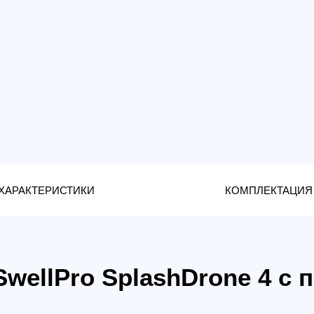
КТЕРИСТИКИ
КОМПЛЕКТАЦИЯ
llPro SplashDrone 4 с подв
тник 5-го поколения, представляющий 7-летний опы
атов. SplashDrone 4 - это совершенно новая водо
уатации в любых суровых условиях. Дрон подойдёт 
ания местности, исследования морских обитателей 