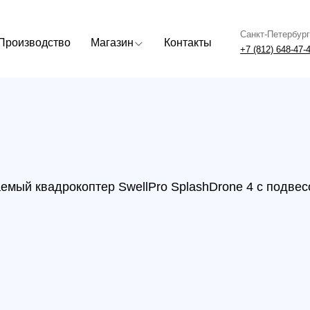
Санкт-Петербург
Москва
одство
Магазин
Контакты
+7 (812) 648-47-42
+7 (499) 408
квадрокоптер SwellPro SplashDrone 4 с подвесом GC3-S
Водо
квад
Splas
GC3-
23.09.202