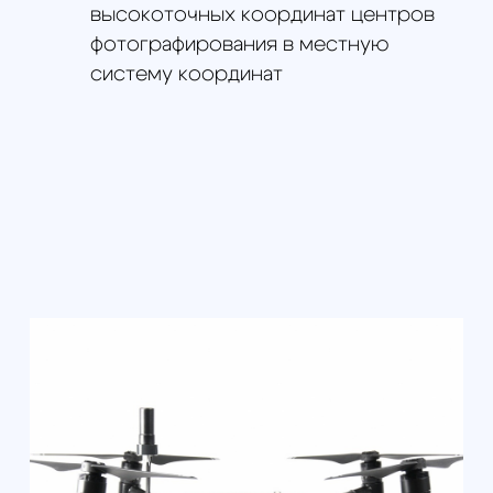
Точность данных XYZ, см: 2-4 см XYZ
на высоте до 80 м
Разрешение камеры, Мп: 20
Комплектация
Квадрокоптер DJI Matrice
200 V2, в составе:
Квадрокоптер DJI
Matrice 200 V2 - 1 шт
Пульт дистанционного
управления - 1 шт
Посадочное шасси - 2