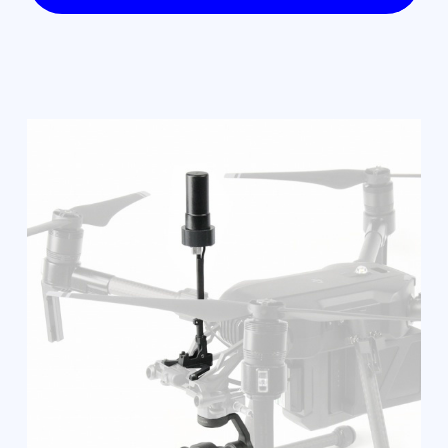
Работа в режиме PPK без
необходимости выхода в интернет
Получение фиксированных решений
на удалении от базовых станций до
25 км
Запись данных на карту памяти без
необходимости подключения к
бортовому ГНСС приемнику по Wi-Fi
Автоматическая конвертация
высокоточных координат центров
фотографирования в местную
систему координат