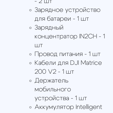
Складная стойка для
ГНСС антенны - 1 шт
Корпус ГНСС
приемника для
установки на DJI
Matrice 200/210 - 1 шт
Кабель для
подключения ГНСС
приемника к
модифицированной
камере - 1 шт
Кабель для
подключения антенны
к приемнику
TOPODRONE PPK - 1 шт
Карта памяти 16Gb для
записи ГНСС данных - 1
шт