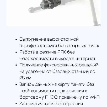
Рабочие температуры °С: -15°С...40°С
Гарантия: 12 месяцев
Вес устройства: до 100 грамм
Тип ГНСС приёмника: L1/L2
мультисистемный
Количество каналов: 184
Поддерживаемые спутники: GPS,
GLONASS, BeiDou, Galileo, SBAS
Частота работы, Гц: 10 Гц