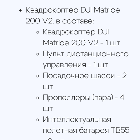
Cendence - 1 шт
Монтажный винт для
CrystalSky - 2 шт
Винт для заглушки
заднего порта - 6 шт
Геодезический апгрейд
TOPODRONE DJI Matrice
200/210 PPK Upgrade Kit +
DJI X4S 20Mp, в составе:
Бортовой
мультисистемный
L1/L2 ГНСС приемник
TOPODRONE PPK - 1 шт
Модифицированная
камера DJI X4S 20Mp -
1 шт
Съемная ГНСС L1/L2
антенна - 1 шт