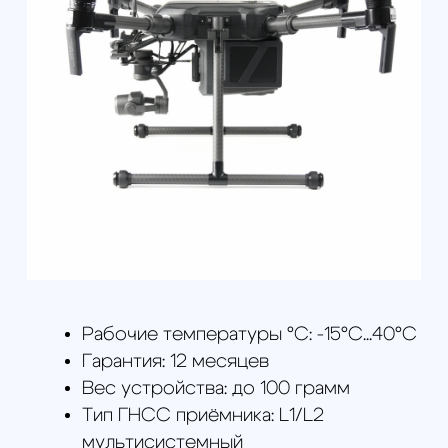
шт
Пропеллеры (пара) - 4
шт
Интеллектуальная
полетная батарея TB55
- 2 шт
Зарядное устройство
для батареи - 1 шт
Зарядный
концентратор IN2CH - 1
шт
Провод питания - 1 шт
Кабели для DJI Matrice
200 V2 - 1 шт
Держатель
мобильного
устройства - 1 шт
Аккумулятор Intelligent