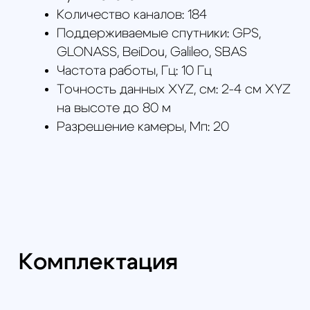
Battery WB37 - 1 шт
Кронштейн для
CrystalSky - 1 шт
Ремешок для пульта д/
у - 1 шт
Карта памяти Micro SD
(16 Гбайт) - 1 шт
Кейс для переноски - 1
шт
Отвертка (набор) - 1 шт
Амортизатор
стабилизатора - 3 шт
Заглушки ручек
управления для пульта
Cendence - 1 шт
Монтажный ключ для
заглушек пульта