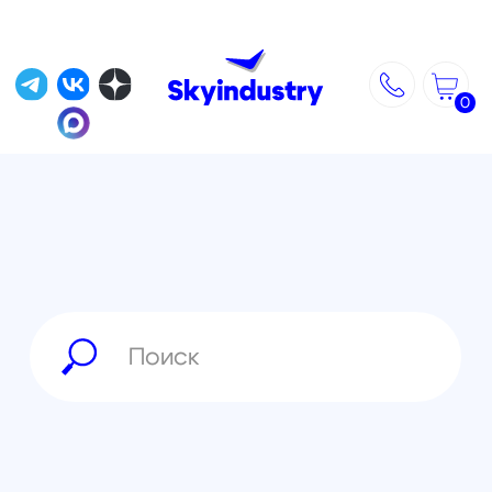
0
Главная
»
Matrice 300
»
Topodrone DJI Matrice 200 V2 PPK +
DJI X4S 20Mp