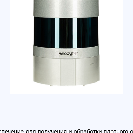
GLO
Час
Точ
XYZ
чение для получения и обработки плотного облака то
нных.
a