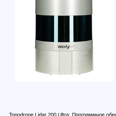
Topodrone Lidar 200 Ultra; Программное обеспе
эксплуатации лазерного сканера и обработке да
Скачать руководство Topodrone Lidar 200 Ultr