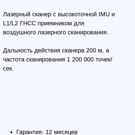
ть действия сканера 200 м, а
 сканирования 1 200 000 точек/
антия: 12 месяцев
 устройства: 1,1 кг
ана производства: Россия
 ГНСС приёмника: L1/L2
ьтисистемный
ичество каналов: 184
держиваемые спутники: GPS,