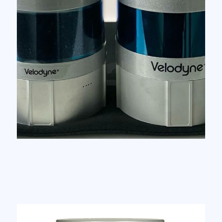
Дальнос
частота
сек.
Гар
Вес
Стр
Тип
мул
Кол
Под