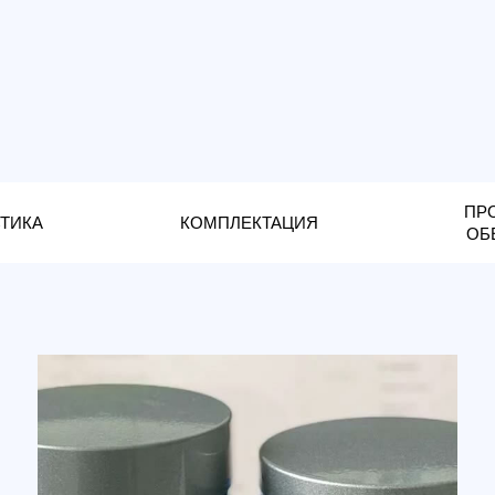
ПРОГРАММНО
КОМПЛЕКТАЦИЯ
ОБЕСПЕЧЕНИ
Cамая л
сканера
полного 
Лазерны
L1/L2 Г
воздушн