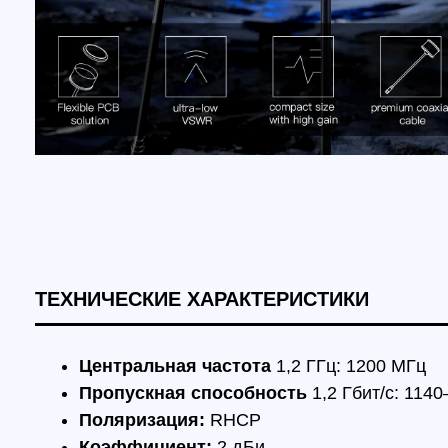
ТЕХНИЧЕСКИЕ ХАРАКТЕРИСТИКИ
Центральная частота
1,2 ГГц: 1200 МГц
Пропускная способность
1,2 Гбит/с: 1140–126
Поляризация:
RHCP
Коэффициент:
2 дБи
Осевое соотношение:
≤3
КСВ:
≤1,5
Эффективность излучения:
75 %
Подавление кросс-поляризации:
-25 дБ
Длина:
170 мм
Конструкция антенны:
FPC+PCB
Вес антенны:
17,6 г
Материал корпуса:
ABS
Тип разъема:
SMA