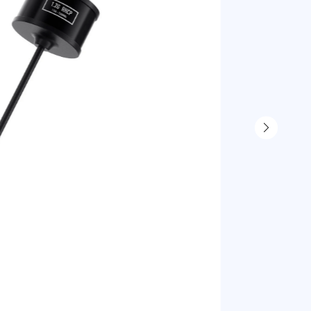
1 408
р
1 577 р
юр. лица б
1 859 р
юр. лица с
В ко
Самовыво
г. Санкт-
г. Москва
Доставка 
по тариф
Доставка 