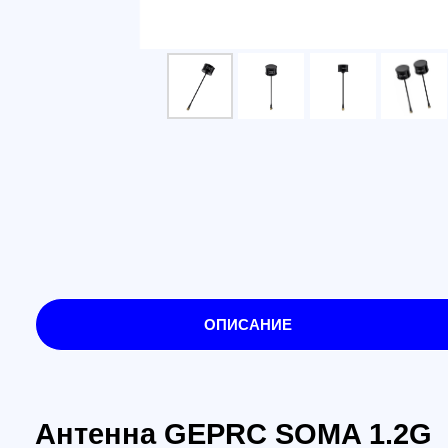
ОПИСАНИЕ
Антенна GEPRC SOMA 1.2G
В антенне GEPRC SOMA 1.2G/1.3G используется
обеспечивает широкий охват сигнала, поддержи
выдающейся способности подавлять кросс-поля