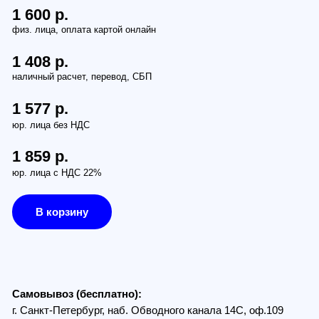
.
.
ез НДС
.
 НДС 22%
рзину
з (бесплатно):
Петербург, наб. Обводного канала 14С, оф.109
, проезд Багратионовский, 12
по России (от 380руб):
ам транспортной компании СДЭК
в г. Санкт-Петербурге и г. Москве: