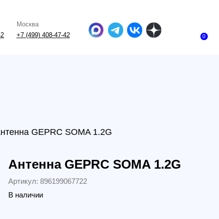
-47-42
0
EPRC SOMA 1.2G
нна GEPRC SOMA 1.2G
896199067722
и
.