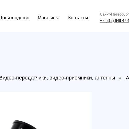
Санкт-Петербург
Москва
одство
Магазин
Контакты
+7 (812) 648-47-42
+7 (499) 408
о-передатчики, видео-приемники, антенны
»
Антенна G
Анте
Артикул:
В наличи
1 600
р