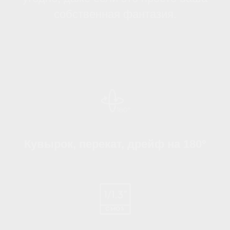
чудо, способное радикально изменить
подход к управлению
энергетическими ресурсами в
полевых условиях. Эта система
позволяет не просто заряжать
батареи, но и умно распределять
заряд между ними, автоматически
перенаправляя энергию к тем
аккумуляторам, которые наиболее
разряжены. Такой подход позволяет
максимально использовать каждую
миллисекунду заряда, увеличивая
общее время полёта и снижая риски
непредвиденного прекращения
работы дрона.