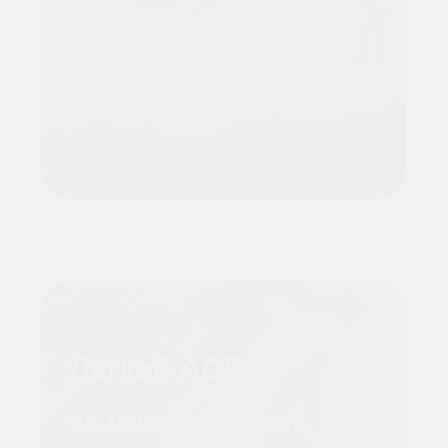
1/1,3-дюймовый
датчик изображения
Модернизированный 1/1,3-
дюймовый датчик
изображения расширяет
динамический диапазон,
более эффективно
обрабатывая при слабом
освещении для получения
отличных кадров.
Встроенная защита
пропеллеров
Avata 2 сочетает в себе