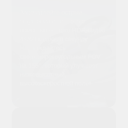
Визуальное
позиционирование
датчиков Fisheye
Датчики обеспечивают
визуальное
позиционирование вниз и
назад для полетов на низкой
высоте и в помещении,
повышая стабильность и
безопасность.