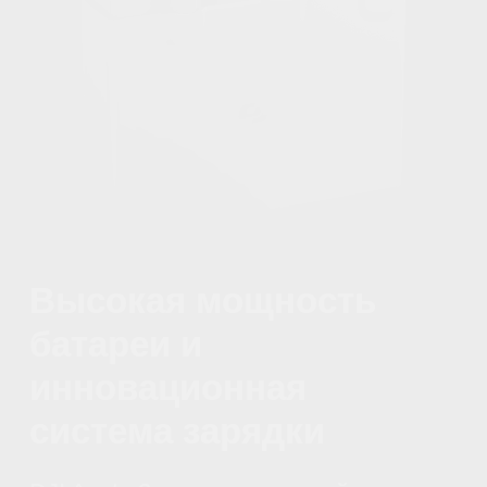
Улучшенное
восприятие
видеоматериала —
ключевая
составляющая
передачи, придающая
ей неповторимый
характер и
привлекательность.
Передача видео с помощью DJI O4
обеспечивает высокую стабильность