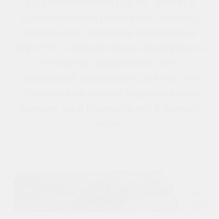
Легкий ACRO
RC Motion 3 позволяет
совершать потрясающие
летающие акробатические
актики одним нажанием,
включая сальто спереди/
назад, боковые катки и
дрейфы на 180°.