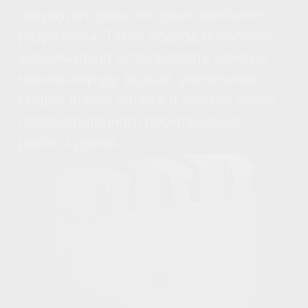
Комплектация
DJI Goggles 3 -2.0D
корректирующие линзы
(пара) х1 шт.
DJI Goggles 3
Дополнительная накладка
на лоб х1 шт.
Аккумулятор для
интеллектуального полета
DJI Avata 2 х3 шт.