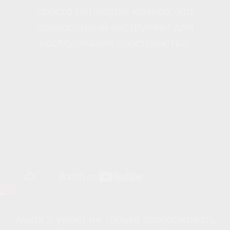
FPV-дрон DJI Avata 2 — это
воплощение инновационных
технологий и усовершенствованных
функций, делающих каждый полет
захватывающим и безопасным.
Простое и интуитивно понятное
управление, широкий угол обзора в
формате 4K, и длительное время
полета обеспечивают
непревзойденные возможности для
создания контента и исследования
пространства.