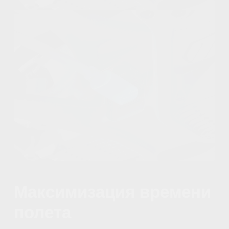
Очки DJI 3 х1 шт.
Отвертка х1 шт.
Зарядный хаб х1 шт.
Сумка х1 шт.
КВАДРОКОПТЕР
Глобальная навигационная спутниковая система:
GPS + Galileo + BeiDou
Рабочая температура: от -10° до 40° C (от 14° до
104° F)
Максимальное сопротивление скорости ветра: 10,7
м/с (уровень 5)
Размеры: 185×212×64 мм (LxWxH)
Максимальное время зависания: около 21 минуты
Максимальное время полета: около 23 минут