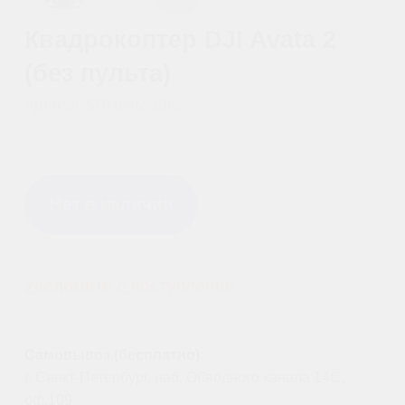
Самовывоз (бесплатно):
г. Санкт-Петербург, наб. Обводного канала 14С,
оф.109
г. Москва, проезд Багратионовский, 12
Доставка по России (от 380руб):
по тарифам транспортной компании СДЭК
Доставка в г. Санкт-Петербурге и г. Москве:
г. Санкт-Петербург (в пределах КАД) - 1000 руб
г. Москва (в пределах МКАД) - 1300 руб