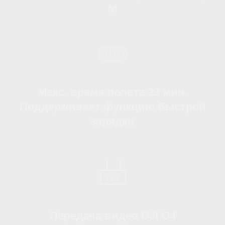
Максимизация времени
полета
DJI Avata 2 поддерживает быструю
зарядку PD (Power Delivery), что
значительно сокращает время,
необходимое для полной зарядки
батареи, и позволяет дрону вновь
взлететь в кратчайшие сроки.
Благодаря этой возможности, время
активного полёта дрона может