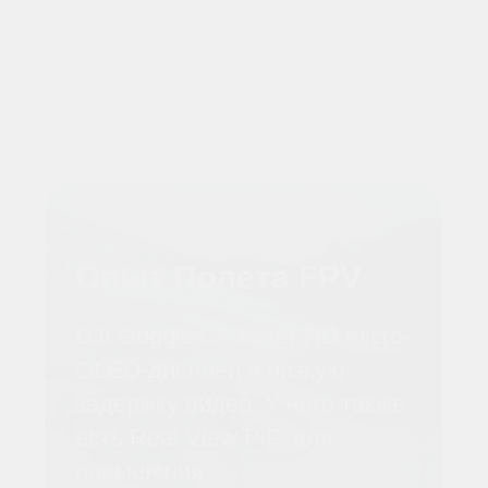
Cнимки в Super-
Wide 4K
Запечатлейте острые
ощущения от полета с
помощью четкого HDR-видео
4K/60 кадров в секунду.
Наслаждайтесь
сверхширокоугольным FOV
на 155°, который улучшает
низковысотный,
высокоскоростной полет.