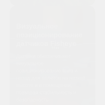
чувствовать себя гонщиком,
маневрирующим между
препятствиями на максимальной
скорости, или режиссёром,
снимающим следующий блокбастер.
Лёгкость, технологичность и быстрота
управления Avata 2 ставят его в один
ряд с самыми продвинутыми
устройствами современности. Один
дрон, способный перенести вас куда
угодно, даже если это просто ваша
собственная фантазия.