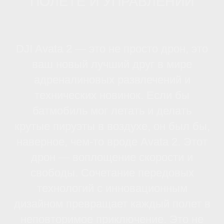
Большая внутренняя память
объемом 46 Гб
Высокоскоростная быстрая
передача данных
Визуальное позиционирование
внизу/впереди
Улучшенные
характеристики