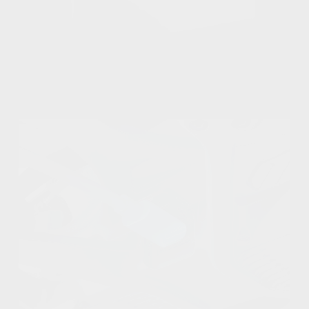
Защита шарнира х1 шт.
Очки DJI Goggles 3 с
пенопластовой прокладкой
х1 шт.
Защита подвеса DJI Avata 2
х1 шт.
Кабель типа C к типу C х1
шт.
Пропеллеры DJI Avata 2
(пара) х4 шт.
Винтов пропеллера DJI
Avata 2 х16
Ремешок для DJI RC Motion
3 х1 шт.
Кабель USB-C OTG х1 шт.
Дрон DJI Avata 2 х1 шт.
DJI RC Motion 3 х1 шт.