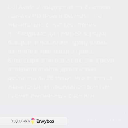
Взлетный вес: Приблизительно 377 г.
Максимальная высота взлета: 5000 м
Максимальная дальность полета: 13,0 км
Внутренняя память: 46 ГБ
Максимальная горизонтальная скорость
27 м/с (ручной режим)
8 м/с (нормальный режим)
16 м/с (спортивный режим)
Максимальная скорость спуска
6 м/с (обычный режим)
9 м/с (спортивный режим)
Максимальная скорость подъема
6 м/с (обычный режим)
9 м/с (спортивный режим)
КАМЕРА
Максимальный размер изображения: 4000×2256
(16∶9), 4000×3000 (4∶3)
Диапазон ISO: 100-25600 (Авто), 100-25600 (Ручной)
Датчик изображения: 1/1,3-дюймовый датчик
изображения
Режим фотосъемки: Одиночный снимок
Эффективные пиксели: 12 МП
Сделано в
Объектив