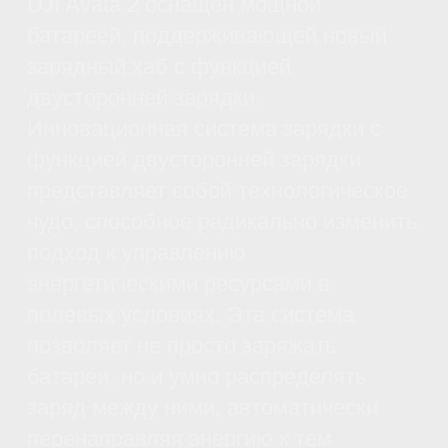
и безопасность, позволяя погрузиться
в каждый полет на полную катушку. С
его двойными передатчиками,
четырьмя приемниками и четырьмя
антеннами, он гарантирует надежную
защиту от помех. Максимальное
расстояние передачи видео достигает
13 км, а задержка составляет всего 24
мс. Качество изображения на уровне
высокой четкости 1080p/100fps, а
максимальный битрейт передачи
достигает 60 Мбит/с.