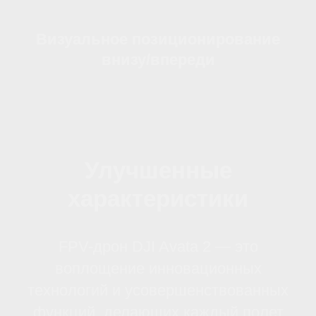
Внушительная
встроенная память
Обладая внутренней памятью на 46
Гб, DJI Avata 2 способен сохранять
большие объемы видеоданных
высокого разрешения, что
освобождает операторов от
необходимости носить с собой
дополнительные устройства хранения
или часто переносить данные. Это
делает дрон особенно удобным для