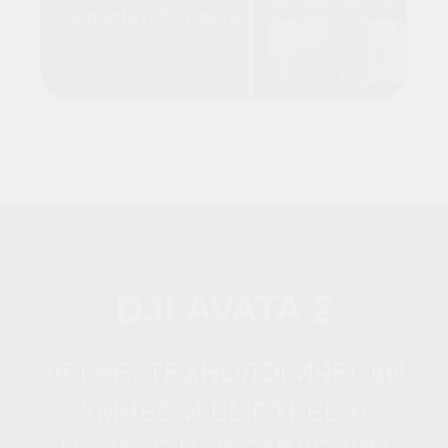
10-битный цветовой режим D-Log
M
Макс. время полета 23 мин.
Поддерживает функцию быстрой
зарядки
Передача видео DJI O4
Макс.расстояние: 13 км
Макс. битрейт: 60 Мбит/с