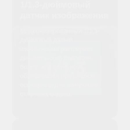
Кинематографическ
ая Магия Одним
Нажатием
С помощью приложения
LightCut вы можете
использовать One-Tap Edit и
ряд шаблонов в посте, чтобы
легко создавать
увлекательные
аэрофотоснимки.