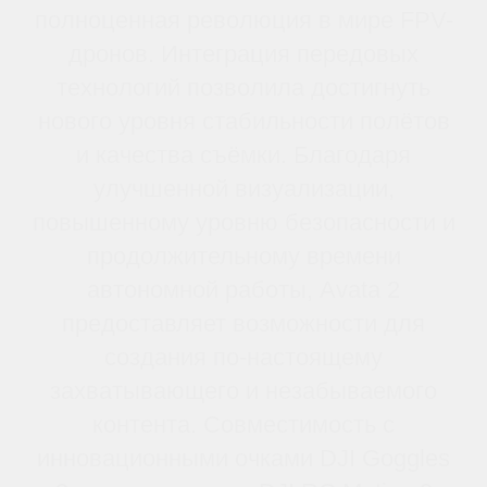
Опыт Полета FPV
DJI Goggles 3 имеет HD micro-
OLED-дисплеи и низкую
задержку видео. У него также
есть Real View PiP, для
повышения
осведомленности, не снимая
очки.