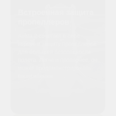
DJI AVATA 2
ЛЕГЧЕ, ТЕХНОЛОГИЧЕСКИ
УМНЕЕ И БЫСТРЕЕ В
ПОЛЕТЕ И УПРАВЛЕНИИ
DJI Avata 2 — это не просто дрон, это
ваш новый лучший друг в мире
адреналиновых развлечений и
технических новинок. Если бы
батмобиль мог летать и делать
крутые пируэты в воздухе, он был бы,
наверное, чем-то вроде Avata 2. Этот
дрон — воплощение скорости и
свободы. Сочетание передовых