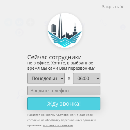
Закрыть
0
Сейчас сотрудники
не в офисе. Хотите, в выбранное
время мы сами Вам перезвоним?
в
Главная
»
DJI Avata
»
Жду звонка!
Квадрокоптер DJI Avata 2 (без пульта)
Нажимая на кнопку "
Жду звонка!
", я даю свое
согласие на обработку персональных данных и
принимаю
условия соглашения