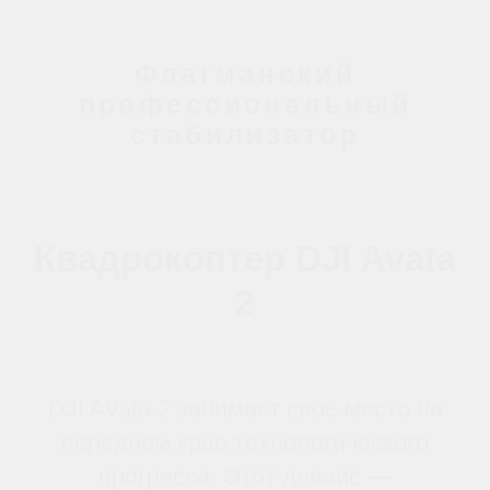
продолжительному времени
автономной работы, Avata 2
предоставляет возможности для
создания по-настоящему
захватывающего и незабываемого
контента. Совместимость с
инновационными очками DJI Goggles
3 и контроллером DJI RC Motion 3
дополнительно расширяет границы
возможного, погружая оператора в
мир FPV с невероятным комфортом и
точностью управления. Это
идеальный инструмент для тех, кто
стремится не только зафиксировать
момент, но и пережить его в полной
мере.