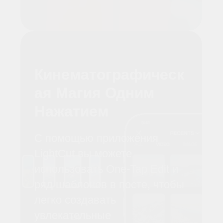
Кувырок, перекат, дрейф на 180°
Суперширокоугольная камера 1/1,3"
CMOS
Видеоролики 4K/60fps HDR