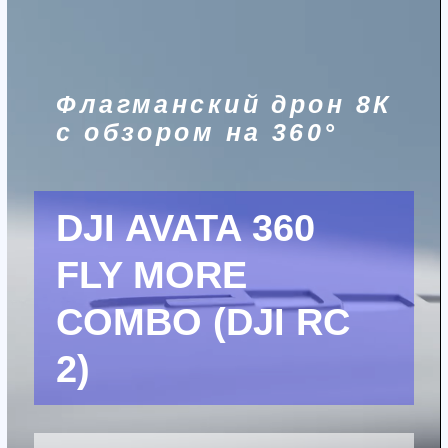
творческую свободу 360-градусной
камеры с захватывающими
ощущениями от полётов от первого
лица, как никогда раньше», — из
пресс-релиза DJI.
Дрон идеально подходит для
операторов, студий съёмки, блогеров
и всех, кто стремится создавать
динамичный и уникальный
видеоконтент с воздуха.
Основные характеристики
Камера и съёмка: флагманская
система с 1-дюймовой
матрицей, видео 8K/60fps HDR.
Гибкие режимы съёмки: 360° и
стандартный.
Безопасность: всенаправленное