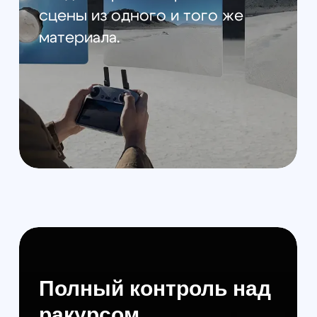
от необходимости ручного
наведения. Это позволяет
сосредоточиться на полёте и
быстро создавать эффектные
видео для мгновенного
обмена.
Универсальность для
любого стиля
пилотирования
Используйте пульт RC 2 для
точной настройки кадра или