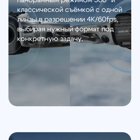
Avata 360 — 3 шт.
Пропеллеры DJI Avata 360
— 2 пары
Складная посадочная
площадка DJI Avata 360 — 1
шт.
Защита стабилизатора DJI
Avata 360 — 1 шт.
Салфетка для чистки
объектива DJI Avata 360 — 1
шт.
Отвертка — 1 шт.
Кабель для передачи
данных USB-C — USB-C —
1 шт.
DJI RC 2 — 1 шт.
Зарядное устройство DJI