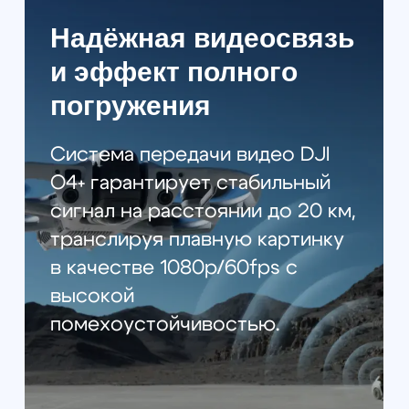
объектов. Встроенная защита
пропеллеров добавляет
дополнительный уровень
безопасности при полётах в
сложных условиях.
Гибкость режимов
съёмки
Легко переключайтесь между
панорамным режимом 360° и
классической съёмкой с одной
линзы в разрешении 4K/60fps,