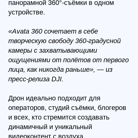
Флагманская камера с
1-дюймовым
сенсором
Сенсор с крупными пикселями
2,4 мкм и высоким
динамическим диапазоном
(HDR) обеспечивает
исключительную чёткость и
точную передачу светлых и
тёмных участков. Видео в
формате 8K/60fps HDR с
обзором 360° сохраняет
высокую детализацию,