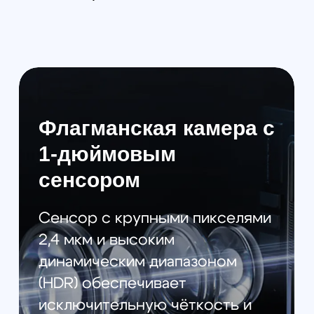
материала.
Полный контроль над
ракурсом
Съёмка в формате 360°
позволяет вращать
изображение, управлять
наклоном, изменять линию
горизонта и создавать эффект
«долли-зум», открывая