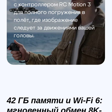
КАМЕРА
Сенсоры:
2× CMOS 1/1.1" по 64 МП
Диафрагма:
f/1.9
Угол обзора:
200°
Фокус:
от 1,5 м до ∞
Видео360°:
8K до 60 fps
6K до 60 fps
Один объектив:
4K до 60 fps
2.7K до 120 fps
Битрейт:
до 180 Мбит/с
Форматы:
MP4 / OSV (H.265)
Фото360°:
до 120 МП
Форматы:
JPEG / DNG
ISO
До 25600 (в зависимости от режима)
Цветовые профили:
D-Log M