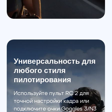
ДРОН
Взлётная масса:
~455 г
Встроенная память:
42 ГБ
GNSS:
GPS + Galileo + BeiDou
Рабочая температура:
от -10 °C до 40 °C
Полёт
Макс. время полёта:
~23 мин
Макс. зависание:
~22 мин
Макс. высота:
4500 м
Дальность:
до 13,5 км
Скорость
Горизонтальная:
16 м/с (обычный)
18 м/с (спорт)
6 м/с (кино)
Подъём: до 10 м/с
Спуск: до 10 м/с
Макс. ветер: 10,7 м/с
Размеры:
246×199×55,5 мм