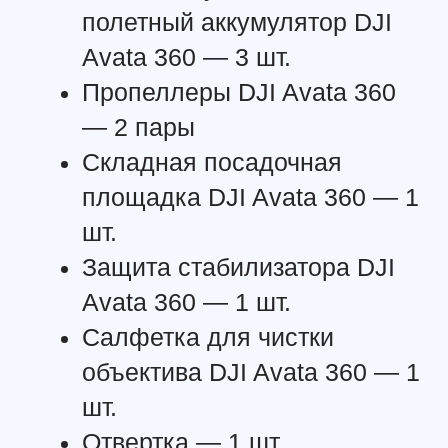
Выход:
17,2 В
Совместимость:
аккумулятор DJI Avata 360
Тип зарядки:
параллельная (требуется
адаптер 65 Вт или 100 Вт USB-C)
СОЕДИНЕНИЕ
Смотрите также:
Bluetooth:
5.4
Wi-Fi:
802.11 a/b/g/n/ac/ax
Частоты:
2,4 ГГц / 5,8 ГГц