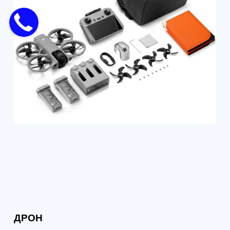
Формат: очно в Санкт-Петербурге /
Формат: очно СПб
онлайн
Профессиональн
Специалист по эксплуатации
пилотирования БП
БАС (≤30 кг) - 256 академических
28 ак. часов
часов
Интенсив для тех
Программа для обучения с нуля
летать уверенно 
под гражданскую эксплуатацию