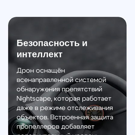
памяти, что позволяет хранить до 30
минут видео в формате 360°
8K
. Для
расширения хранилища
предусмотрена поддержка карт
памяти
microSD
.
Передача файлов реализована
максимально удобно благодаря
поддержке
Wi-Fi 6
, которая
обеспечивает скорость до 100 МБ/с
через приложение
DJI Fly
. Вы можете
загружать материал, просто находясь
в зоне действия
Bluetooth
— даже не
вынимая дрон из чехла. Передача 1
ГБ данных занимает всего около 10
секунд, а загрузка продолжается в
фоновом режиме, даже если вы
переключитесь на другое
приложение.