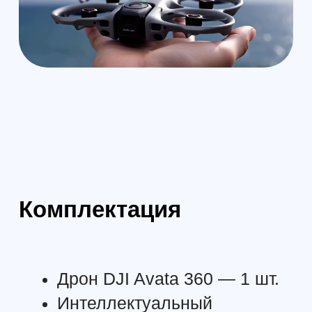
Максимальное: 17,2 В
Номинальное: 14,32 В
Химическая система:
Li-ion
Энергия:
≥ 38,67 Вт⋅ч
Время зарядкиОт зарядного устройства (до 100
Вт):
0–100%: ~47 мин
10–90%: ~31 мин
Прямая зарядка дрона (до 65 Вт):
0–100%: ~73 мин
10–90%: ~51 мин
С тремя батареями:
0–100%: ~100 мин
10–90%: ~70 мин
Температура зарядки:
от 5 °C до 40 °C
КОНЦЕНТРАТОР ЗАРЯДКИ
Вход:
5–20 В, до 5 А