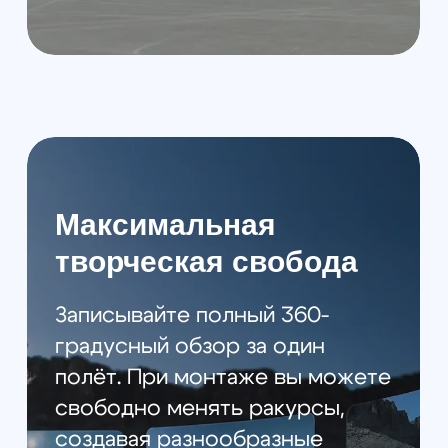
выбирая нужный формат под
конкретную задачу.
Автоматическое
отслеживание для
быстрых результатов
Функция Spotlight Free
автоматически фиксирует
движущийся объект, избавляя