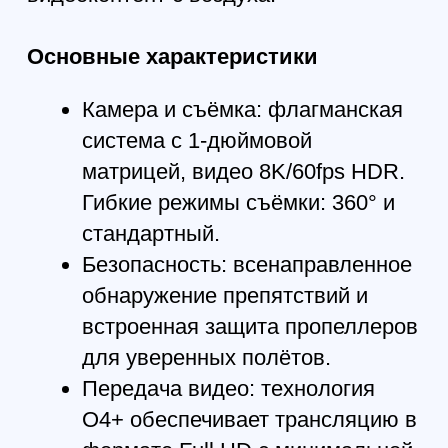
позволяя кадрировать
изображение без потери
качества.
Надёжная видеосвязь
и эффект полного
погружения
Система передачи видео DJI
O4+ гарантирует стабильный
сигнал на расстоянии до 20 км,
транслируя плавную картинку
в качестве 1080p/60fps с