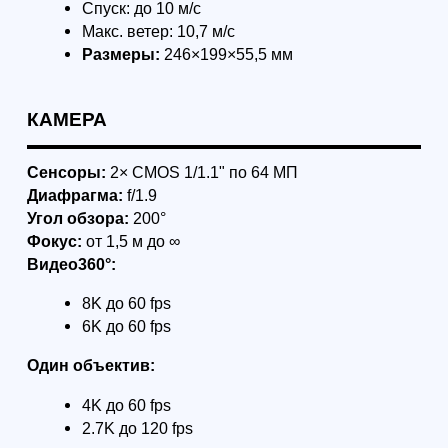
Формат: очно в Санкт-Петербурге
Формат: очно в Са
Начальный курс пилотирования
Продвинутый кур
БПЛА: первый полёт
пилотирования Б
уверенное управл
Максимум практики: вы
Курс для тех, кто
самостоятельно выполните
уверенно и безоп
базовые элементы управления и
учебном центре +
поймёте, какой следующий курс
практики. Вы зак