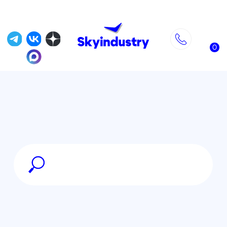
0
Главная
»
Магазин
»
DJI каталог товаров
»
DJI Avata
»
DJI Avata 360 Fly More Combo
(расширенный комплект)