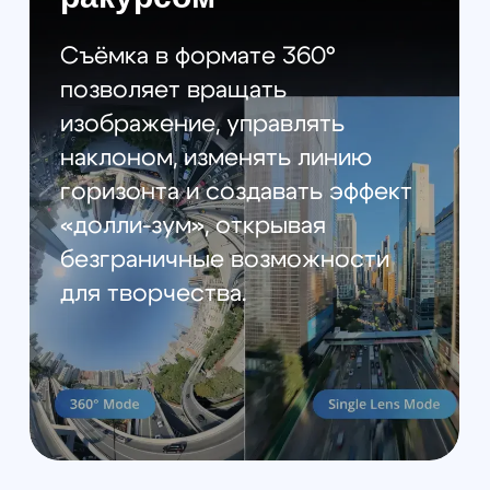
подключите очки Goggles 3/N3
с контроллером RC Motion 3
для полного погружения в
полёт, где изображение
следует за движениями вашей
головы.
42 ГБ памяти и Wi-Fi 6:
мгновенный обмен 8K-
видео
Дрон оснащён 42 ГБ встроенной