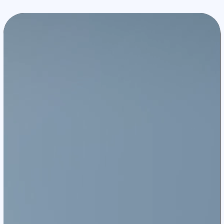
В комплект входят пульт дистанционного
управления DJI RC 2 с экраном, зарядное
устройство, сумка через плечо, три
интеллектуальных полетных аккумулятора и
многое другое
DJI Avata 360 — это квадрокоптер
нового поколения, созданный для
профессионалов и энтузиастов. Он
объединяет в себе захватывающие
ощущения от полёта от первого лица
(
FPV
) и творческую свободу
панорамной 360°-съёмки в одном
устройстве.
«Avata 360 сочетает в себе