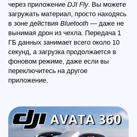
Система:
DJI O4+
Антенны:
4 (1T2R)
Задержка:
~130 мс (1080p/60fps)
Качество трансляции:
Один объектив: до 1080p/100fps
360°: до 1080p/60fps
Макс. битрейт:
60 Мбит/с
Дальность передачи
Без помех:
FCC: до 20 км
CE/SRRC/MIC: до 10 км
С препятствиями:
Здания: 0–0,7 км
Деревья: 0,7–4,5 км
Скорость загрузки:
O4+: 10 МБ/с
Wi-Fi 6: 100 МБ/с
Рабочие частоты:
2,4 ГГц / 5,2 ГГц / 5,8 ГГц
БАТАРЕЯ
Ёмкость:
2700 мАч
Масса:
~149 г
Напряжение: