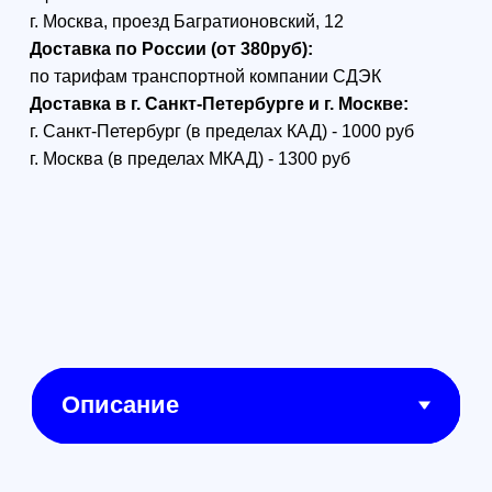
Флагманский дрон 8К
с обзором на 360°
DJI AVATA 360
FLY MORE
COMBO (DJI RC
2)