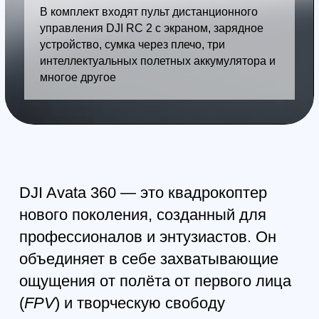
обнаружение препятствий и
встроенная защита пропеллеров
для уверенных полётов.
Передача видео: технология
O4+ обеспечивает трансляцию в
формате Full HD с минимальной
задержкой.
Креативность: функции
«бесконечной креативности с
одного дубля» и Spotlight Free
для мгновенного обмена видео
без обработки.
Лётные характеристики: время
полёта до 23 минут.
Память: 42 ГБ встроенной
памяти (хватает на 30 минут
видео 8K 360°).
Конструкция: сменный элемент
передней линзы для защиты
камеры.