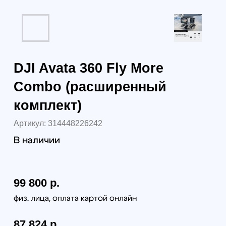
99 800
р.
87 824
р.
98 363 р.
юр. лица без НДС
115 928 р.
юр. лица с НДС 22%
В корзину
Самовывоз (бесплатно):
г. Санкт-Петербург, наб. Обводного канала 14С,
оф.109
г. Москва, проезд Багратионовский, 12
Доставка по России (от 380руб):