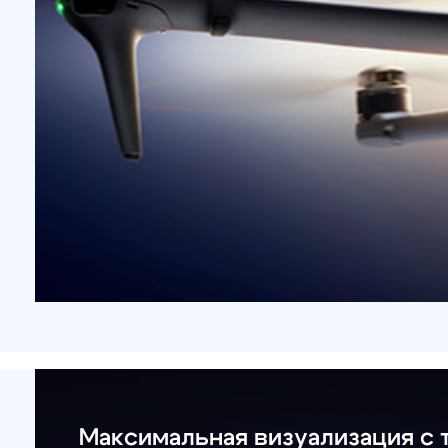
Максимальная визуализация с тре
камерами
Встроенные камеры в квадрокоптеры предназн
максимальной детализации и фиксации видео. 
особенности: RAW-укладка до 5 кадров, фокуси
любых объектах, разнообразие свободных пан