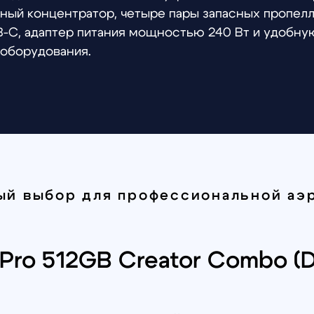
выбор для профессиональной аэросъём
ro 512GB Creator Combo (DJI RC 
c 4 Pro – оптимальный вариант для тех, кто ценит
нащено тремя камерами, что является гарантом вы
 Mavic 4 Pro отличный помощник в вопросах: съемк
т и проверки территории. Универсальное устройс
т надежным партнером при выполнении различных 