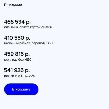
34
р.
50
р.
6 р.
без НДС
6 р.
с НДС 22%
рзину
з (бесплатно):
Петербург, наб. Обводного канала 14С, оф.109
, проезд Багратионовский, 12