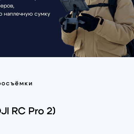
ки
Pro 2)
 расширенный функционал при
сококачественной съемки, вне
и высококачественного видео,
тво с максимально понятным
задач.