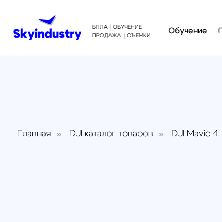
БПЛА
ОБУЧЕНИЕ
Обучение
Произв
ПРОДАЖА
СЪЕМКИ
»
»
»
Главная
DJI каталог товаров
DJI Mavic 4
К