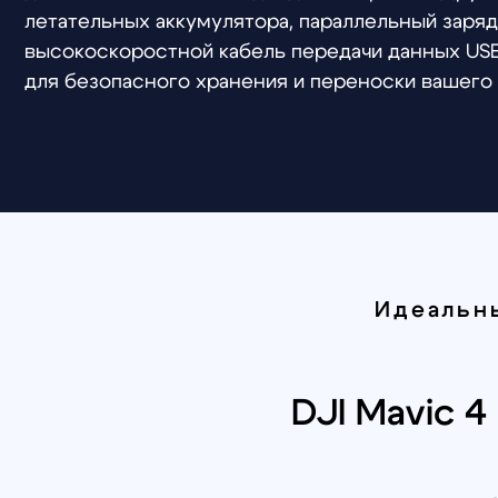
Идеальный 
DJI Mavic 4 P
В поисках профессионального дрона? Mavi
выполнении сложных задач. Устройство ос
зависимости от эксплуатационных условий.
проведения поисково-спасательных рабо
управлением стане