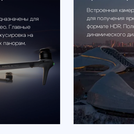
эпическим
Максимальный угол ох
Gimbal
их в режиме
Максимальный угол охвата 
нной
вращения на 360° - это пер
ртретной
Плавность, удобство и полны
лучшения
ера