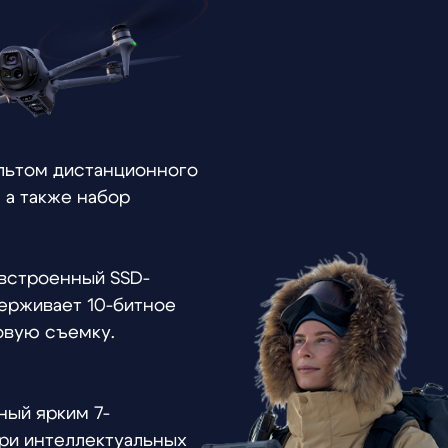
анционного
бор
 SSD-
0-битное
.
-
туальных
ю сумку