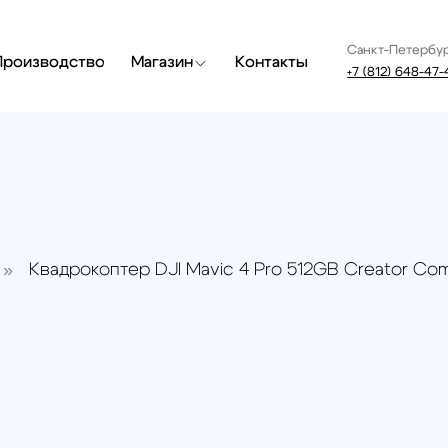
Санкт-Петербург
Москва
одство
Магазин
Контакты
+7 (812) 648-47-42
+7 (499) 40
вадрокоптер DJI Mavic 4 Pro 512GB Creator Combo (DJI RC
Квадр
512GB
Pro 2)
Артикул:
В наличи