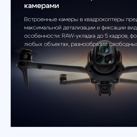
Двойная телевизионная камера с 
зумом
Записывать качественные видео и передавать 
реального времени можно с помощью встрое
телекамеры. Она одинаково хороша как для по
съемки, так и для снимков автомобилей. Для у
свойств видео и изображений, встроенная кам
обновляется до 1/1,5".