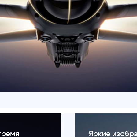
мя
Яркие изображения 
Встроенная камера 4/3 CMOS
для получения ярких и каче
ачены для
формате HDR. Полная детали
Главные
динамического диапазона.
ровка на
орам.