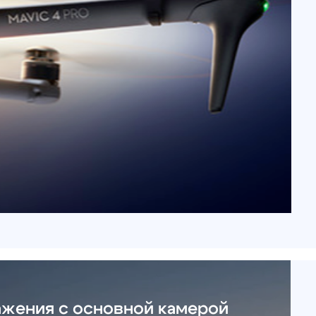
с основной камерой
 Hasselblad – это целых 100 Мп
ственных фото и видео в
зация за счет 16 ступеней