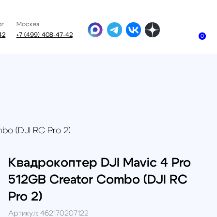
8-47-42
0
 Pro 2)
окоптер DJI Mavic 4 Pro
 Creator Combo (DJI RC
462170207122
и