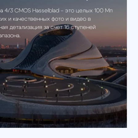
вата 360° с Infinity
и возможность полного
еворот в мире съемки.
й охват, не чудо ли?