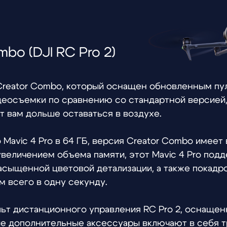
ator Combo, который оснащен обновленным пультом дист
ки по сравнению со стандартной версией, а также на
дольше оставаться в воздухе.
 4 Pro в 64 ГБ, версия Creator Combo имеет встроенный
чением объема памяти, этот Mavic 4 Pro поддерживает 1
щенной цветовой детализации, а также покадровую съемку
о в одну секунду.
станционного управления RC Pro 2, оснащенный ярким 7
лнительные аксессуары включают в себя три интеллек
онцентратор, четыре пары запасных пропеллеров,
даптер питания мощностью 240 Вт и удобную наплечну
дования.