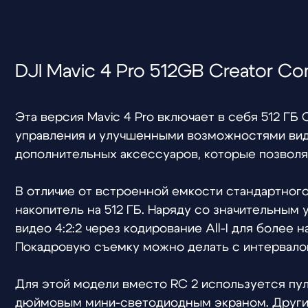
Эта версия Mavic 4 Pro включает в себя 512 ГБ Cre
управления и улучшенными возможностями видеосъем
дополнительных аксессуаров, которые позволят вам 
В отличие от встроенной емкости стандартного Mavic
накопитель на 512 ГБ. Наряду со значительным увели
видео 4:2:2 через кодирование All-I для более насы
Покадровую съемку можно делать с интервалом всег
Для этой модели вместо RC 2 используется пульт ди
дюймовым мини-светодиодным экраном. Другие допо
летательных аккумулятора, параллельный зарядный к
высокоскоростной кабель передачи данных USB-C, а
для безопасного хранения и переноски вашего обору