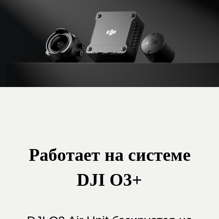
КАМЕРА
Матрица 48 Мп эффективных пикселей
Объектив Угол обзора: 155°
Эквивалентное фокусное расстояние: 12,7 мм
Фокусное расстояние: 2,34 мм
Диафрагма: f/2.8
Режим фокусировки: FF
Дистанция фокусировки: от 0,6 м до ∞
Диапазон ISO 100-6400 (Авто)