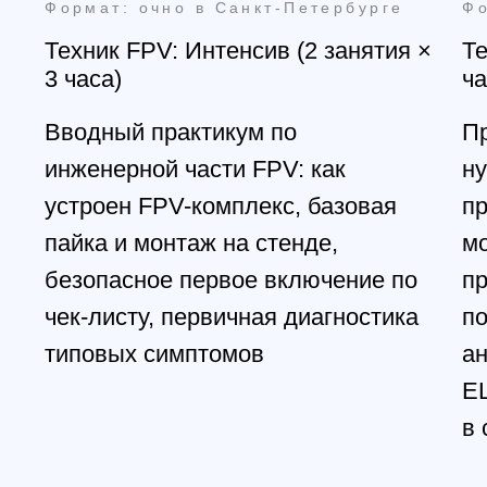
+7 (812) 648-47-42
Санкт-Петербург
+7 (499) 408-47-42
Москва
Остались вопросы?
Закажите обратный
звонок
Мы свяжемся с вами в самое
ближайшее время
Заказать звонок
All right reserved. ИП Ситников С.Е., 2026