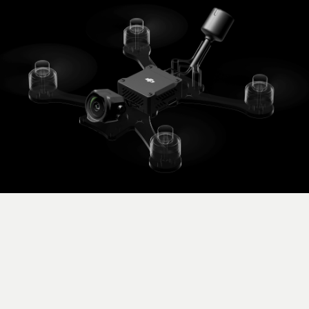
Задержка С DJI FPV Goggles V2:
При качестве передачи видео 1080p 120 кадр/с
задержка менее 28 мс
При качестве передачи видео 1080p 60 кадр/с
задержка менее 40 мс.
МОДУЛЬ ВИДЕОПЕРЕДАТЧИКА AIR
UNIT
Вес Модуль без камеры: 28 г
Модуль с камерой: 36,4 г
Антенна: примерно 3 г
Размеры Модуль видеопередатчика: 32,5 × 30,5 ×
14,5 мм
Модуль камеры: 21,2 × 20 × 19,5 мм
Коаксиальный кабель: 115 мм
Кабель 3-в-1: 100 мм
Антенна: 85 мм
Рабочая частота 2,400 - 2,4835 ГГц (только приём)
5,725 - 5,850 ГГц (приём и передача)
Мощность передачи FCC: < 33 дБм
CE: < 14 дБм
SRRC: < 30 дБм
Задержка С DJI FPV Goggles V2:
При качестве передачи видео 1080p 120 кадр/с