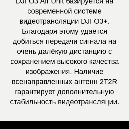
100-25600 (Ручной)
Затвор Катящийся затвор
Угол обзора 155°
Разрешение видео С DJI Goggles 2 или DJI FPV
Goggles V2:
4K при 30/50/60/100/120 кадр/с
2.7K при 30/50/60/100/120 кадр/с
1080p при 30/50/60/100/120 кадр/с
Формат видео MP4
Электронная стабилизация изображения (EIS)
Поддерживается RockSteady
Вес 8,3 г (с коаксиальным кабелем)
МОДУЛЬ ВИДЕОПЕРЕДАТЧИКА AIR UNIT
Вес Модуль без камеры: 28 г
Модуль с камерой: 36,4 г
Антенна: примерно 3 г
Размеры Модуль видеопередатчика: 32,5 × 30,5 ×
14,5 мм
Модуль камеры: 21,2 × 20 × 19,5 мм
Коаксиальный кабель: 115 мм
Кабель 3-в-1: 100 мм
Антенна: 85 мм
Рабочая частота 2,400 - 2,4835 ГГц (только приём)
5,725 - 5,850 ГГц (приём и передача)
Мощность передачи FCC: < 33 дБм
CE: < 14 дБм
SRRC: < 30 дБм