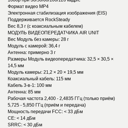
Рекомендованные карты памяти SanDisk Extreme
U3 V30 A1 32GB microSDXC
SanDisk Extreme Pro U3 V30 A1 32GB microSDXC
Kingston Canvas Go!Plus U3 V30 A2 64GB
microSDXC
Kingston Canvas React Plus U3 V90 A1 64GB
microSDXC
Kingston Canvas React Plus U3 V90 A1 128GB
microSDXC
Kingston Canvas React Plus U3 V90 A1 256GB
microSDXC
Samsung PRO Plus V30 U3 V30 A2 256GB
microSDXC
Поддерживаемые видеоочки DJI DJI Goggles 2 и DJI
FPV Goggles V2
Поддерживаемые пульты управления DJI DJI FPV
Remote Controller 2
Модуль камеры воздушного блока DJI