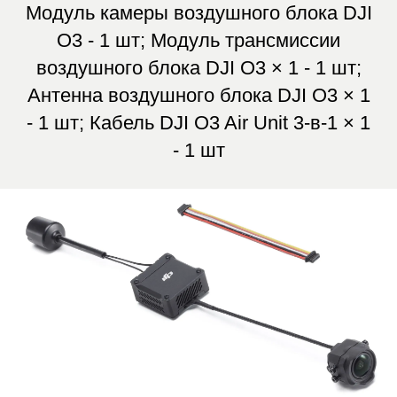
Формат: очно в Санкт-Петербурге
Формат: очно в Са
Начальный курс пилотирования
Продвинутый курс
БПЛА: первый полёт
БПЛА — уверенное
3 дня
Максимум практики: вы
Курс для тех, кто 