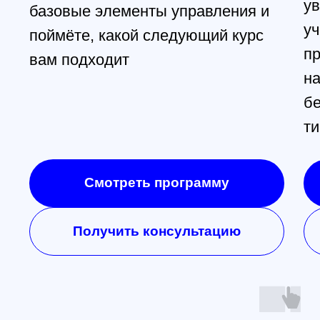
Москва
+7 (499) 408-47-42
manager@skyindustry.ru
ул.Малахитовая, 7, м.
Ростокино
Ежедневно, 9:30 - 22:00