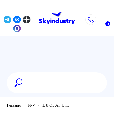
0
Главная
»
FPV
»
DJI O3 Air Unit