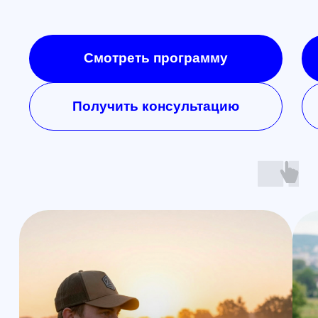
Получить консультацию
@skyindustry
Cвежие обзоры, крутые посты
и видео известных пилотов,
FPV в массы!
Открыть телеграмм
Открыть MAX