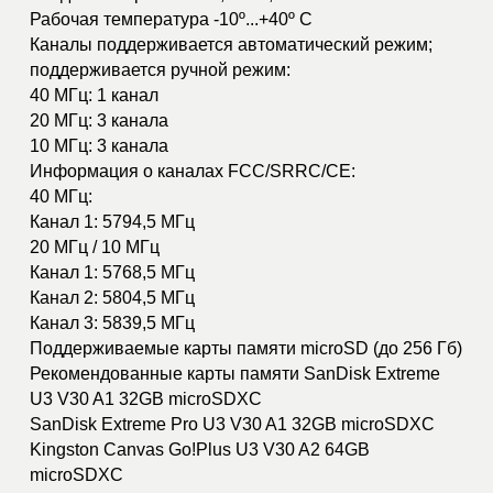
Формат: очно в Санкт-Петербурге /
Формат: очно СПб
онлайн
Профессиональны
Специалист по эксплуатации