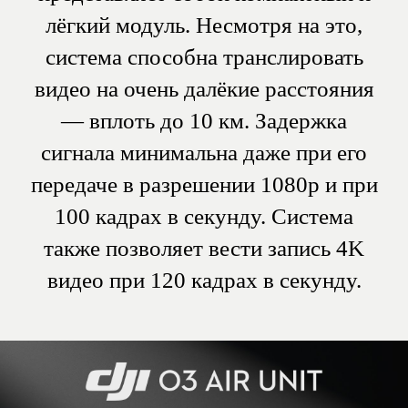
DJI O3 Air Unit базируется на
современной системе
видеотрансляции DJI O3+.
Благодаря этому удаётся
добиться передачи сигнала на
очень далёкую дистанцию с
сохранением высокого качества
изображения. Наличие
всенаправленных антенн 2T2R
гарантирует дополнительную
стабильность видеотрансляции.