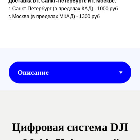
уровень качества
изображения
DJI O3 Air Unit представляет собой
продвинутую современную
цифровую систему
видеотрансляции. Она базируется на
платформе DJI O3+. Цифровая
система предназначена для
использования на FPV-дронах. Она
представляет собой компактный и
лёгкий модуль. Несмотря на это,
система способна транслировать
видео на очень далёкие расстояния
— вплоть до 10 км. Задержка
сигнала минимальна даже при его
передаче в разрешении 1080p и при