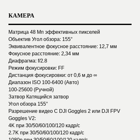
задержка менее 28 мс
При качестве передачи видео 1080p 60 кадр/с
задержка менее 40 мс.
С DJI FPV Goggles V2:
При качестве передачи видео 1080p 100 кадр/с
задержка менее 30 мс
При качестве передачи видео 1080p 60 кадр/с
задержка менее 40 мс.
Максимальное расстояние видеопередачи 10 км
(FCC), 2 км (CE), 6 км (SRRC)
Поддерживаемые системы полётных контроллеров
Betaflight 4.3.0 и выше
Входное напряжение 7,4 - 26,4 В
Рабочая температура -10º...+40º C
Каналы поддерживается автоматический режим;
поддерживается ручной режим:
40 МГц: 1 канал
20 МГц: 3 канала
10 МГц: 3 канала
Информация о каналах FCC/SRRC/CE:
40 МГц:
Канал 1: 5794,5 МГц
20 МГц / 10 МГц
Канал 1: 5768,5 МГц
Канал 2: 5804,5 МГц
Канал 3: 5839,5 МГц
Поддерживаемые карты памяти microSD (до 256 Гб)