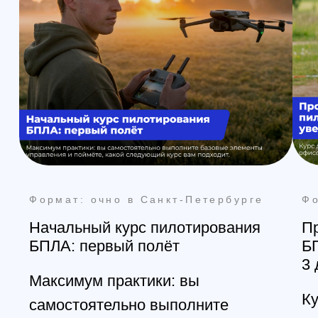
Наши контакты
Познакомимся с вами лично и
ответим на все вопросы
Санкт-Петербург
+7 (812) 648-47-42
manager@skyindustry.ru
наб. Обводного канала, 14,
корп.4, оф.109, м. Пл.
Александра Невского