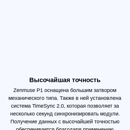
Zenmuse P1 оснащена большим затвором
Продума
еханического типа. Также в ней установлена
исполь
система TimeSync 2.0, которая позволяет за
24/35/50
несколько секунд синхронизировать модули.
под назва
Получение данных с высочайшей точностью
стабилиз
обеспечивается благодаря применению
3
технологии компенсации позиционирования.
альная и производительная съе
ере Matrice 300 RTK. С ее помощью можно всего з
ости при ведении перспективной съемки можно исп
будет поворачиваться автоматически. Так можно по