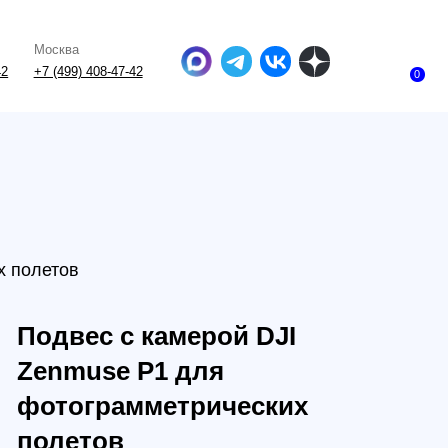
-47-42
0
с с камерой DJI
use P1 для
грамметрических
тов
989684473261