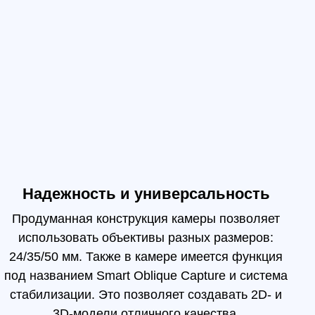
нная конструкция камеры позволяет
зовать объективы разных размеров:
 мм. Также в камере имеется функция
нием Smart Oblique Capture и система
ации. Это позволяет создавать 2D- и
D-модели отличного качества.
мка
а один день обработать площадь
ользовать режим Smart Oblique
лучить нужные кадры.