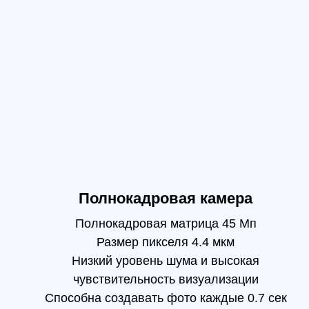
Полнокадровая камера
Полнокадровая матрица 45 Мп
Размер пикселя 4.4 мкм
Гл
Низкий уровень шума и высокая
чувствительность визуализации
Способна создавать фото каждые 0.7 сек
полетного времени
TimeSync 2.0 синхронизирует работу камеры,
полетного контроллера, модуля RTK и подвеса
на микросекундном уровне