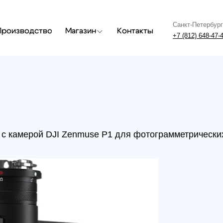
Санкт-Петербург
Москва
одство
Магазин
Контакты
+7 (812) 648-47-42
+7 (499) 408
мерой DJI Zenmuse P1 для фотограмметрических полетов
Подве
Zenm
фото
поле
Артикул: