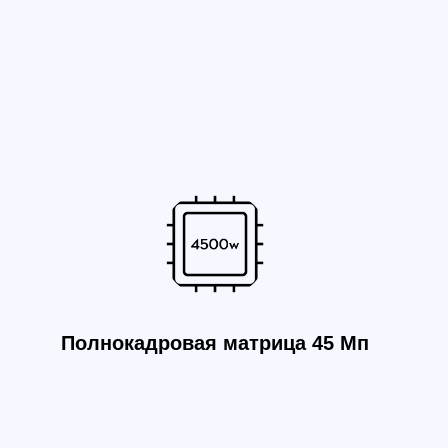
лнокадровая матрица 45 Мп
meSync 2.0 - синхронизация
на микросекундном уровне