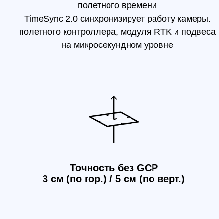
Точность без GCP
3 см (по гор.) / 5 см (по верт.)
3-осевая стабилизация
Умная перспективная съемка