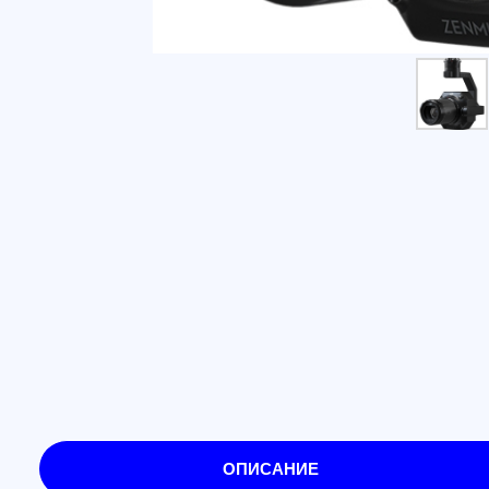
ОПИСАНИЕ
Система Zenmuse P1 объединяет мощную матри
стабилизацией на трех осях. Она создана для