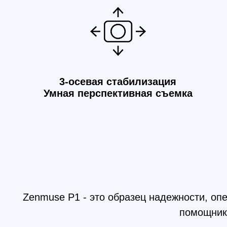
И
Zenmuse P1 - это образец надежности, операт
помощником дл
Необычайная эффективность