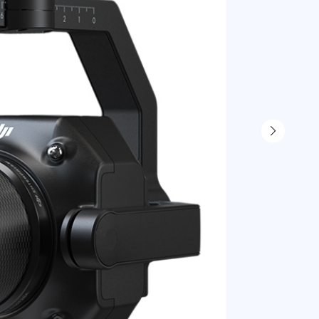
В наличи
821 86
723 24
810 02
юр. лица б
954 67
юр. лица с
В ко
Самовыво