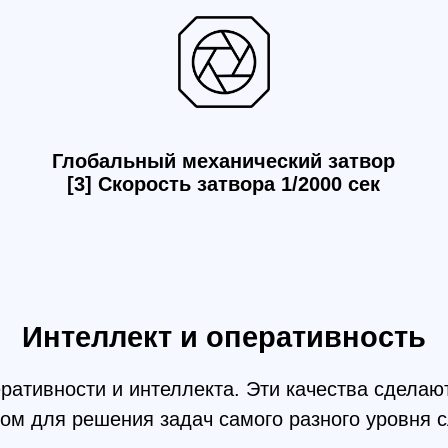
нтеллект и оперативность
ивности и интеллекта. Эти качества сделают съем
я решения задач самого разного уровня сложности
Высочайшая точность
Наде