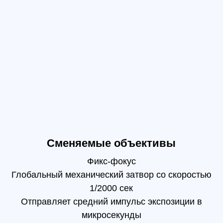
Сменяемые объективы
Фикс-фокус
обальный механический затвор со скоростью
1/2000 сек
Отправляет средний импульс экспозиции в
микросекунды
Поддержка объективов 24/35/50 мм с
креплениями DJI DL