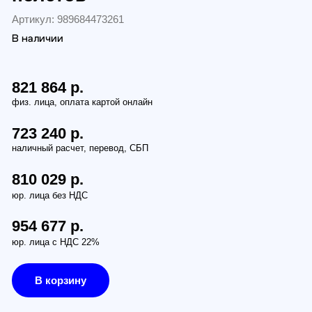
и
4
р.
0
р.
9 р.
ез НДС
7 р.
 НДС 22%
рзину
з (бесплатно):