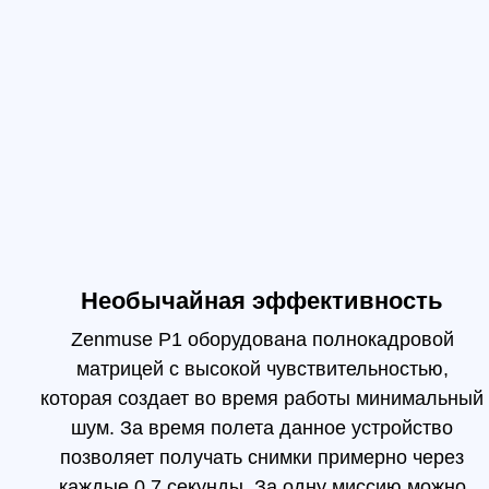
Zenmuse P1 оборудована полнокадровой
матрицей с высокой чувствительностью,
м
которая создает во время работы минимальный
шум. За время полета данное устройство
позволяет получать снимки примерно через
каждые 0.7 секунды. За одну миссию можно
изучить площадь 3 кв. м.
Интеллекту
Камеру Zenmuse P1 размещают на квадрокопт
размером 7.5 км. Для повышения эффективн
Capture. Благодаря этому подвес 