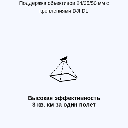
Высокая эффективность
По
3 кв. км за один полет
Глобальный механический затвор
Ti
[3] Скорость затвора 1/2000 сек