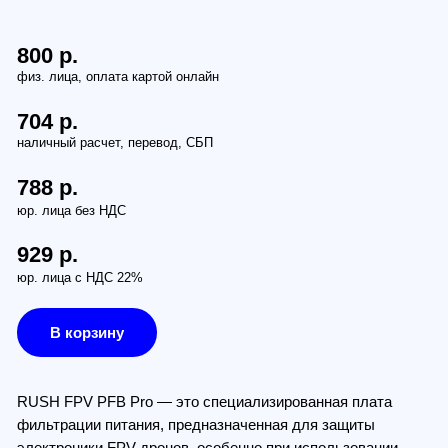
ез НДС
 НДС 22%
рзину
 PFB Pro — это специализированная плата
ии питания, предназначенная для защиты
ки FPV-дронов, особенно при использовании
оров 6S. Компактное устройство эффективно
с высокочастотными помехами и опасными
напряжения, продлевая срок службы