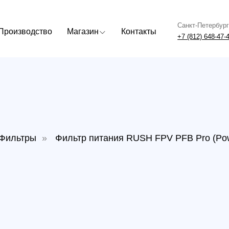
Санкт-Петербург
Москва
одство
Магазин
Контакты
+7 (812) 648-47-42
+7 (499) 408
тры
»
Фильтр питания RUSH FPV PFB Pro (Power Filter B
Филь
PFB P
Артикул:
В наличи