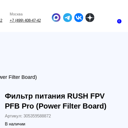
-47-42
0
oard)
тр питания RUSH FPV
ro (Power Filter Board)
305359588872
и