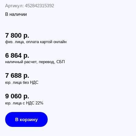
и
.
.
.
ез НДС
.
 НДС 22%
рзину
з (бесплатно):
Петербург, наб. Обводного канала 14С, оф.109