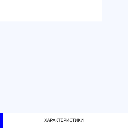
г. Москва
Доставка 
по тариф
Доставка 
г. Санкт-
г. Москва
ХАРАКТЕРИСТИКИ
атор видеосигнала Foxeer FP