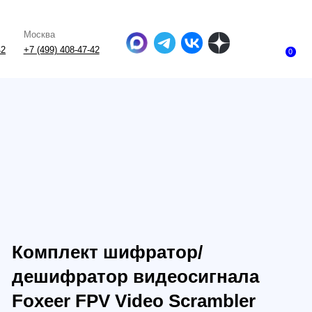
-47-42
0
лект шифратор/
фратор видеосигнала
r FPV Video Scrambler
452842315392