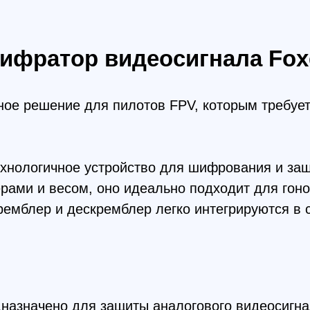
ешение для пилотов FPV, которым требуется защита
логичное устройство для шифрования и защиты анал
 и весом, оно идеально подходит для гоночных и с
лер и дескремблер легко интегрируются в систему
ачено для защиты аналогового видеосигнала FPV, ч
сигнала осуществляется без задержки, что важно д
 вес устройства (всего 1 г) позволяют установить 