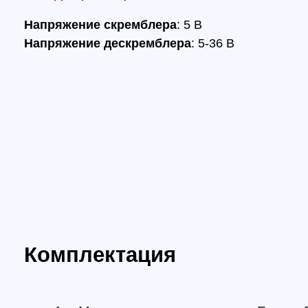
Комплектация
1 × Модуль видеокоммутатора Foxeer FP11
1 × Скремблер
1 × SH 1.0-6pin Кабеля для скремблера
1 × Дескремблер
1 × PH 1.25-3pin Кабель для дескремблера