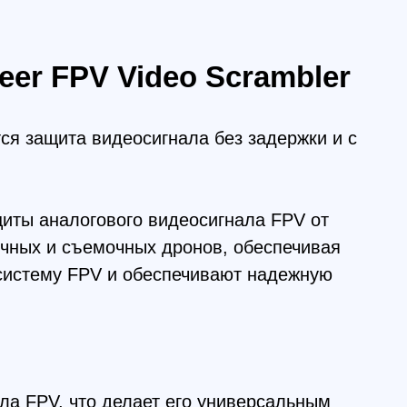
 видеосигнала без задержки и с
огового видеосигнала FPV от
ъемочных дронов, обеспечивая
 FPV и обеспечивают надежную
то делает его универсальным
ля гонок и съемок в реальном
его на любой дрон, не влияя на