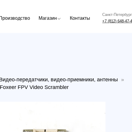
Санкт-Петербург
Москва
одство
Магазин
Контакты
+7 (812) 648-47-42
+7 (499) 408
о-передатчики, видео-приемники, антенны
»
 FPV Video Scrambler
Комп
деши
Foxee
Артикул: