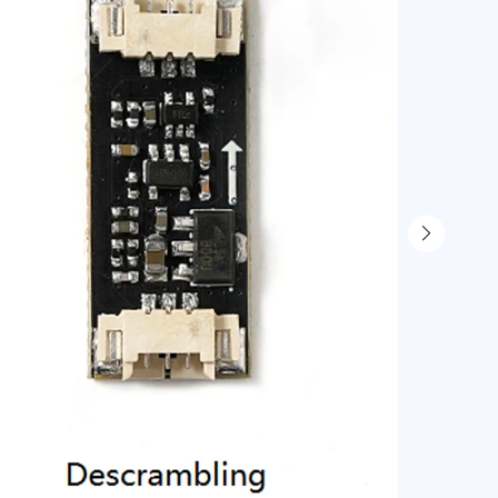
В наличи
7 800
р
6 864
р
7 688 р
юр. лица б
9 060 р
юр. лица с
В ко
Самовыво
г. Санкт-