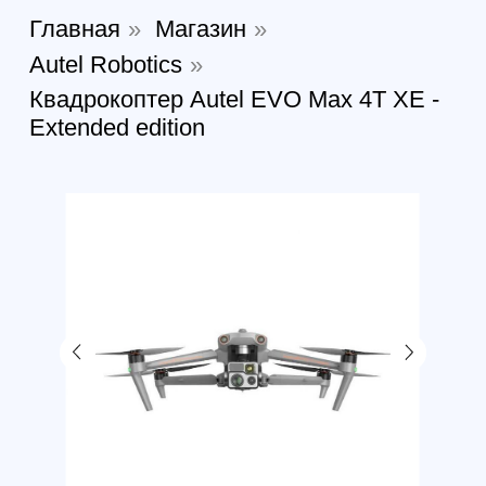
Квадрокоптер Autel EVO Max
4T XE - Extended edition
Артикул:
476044384362