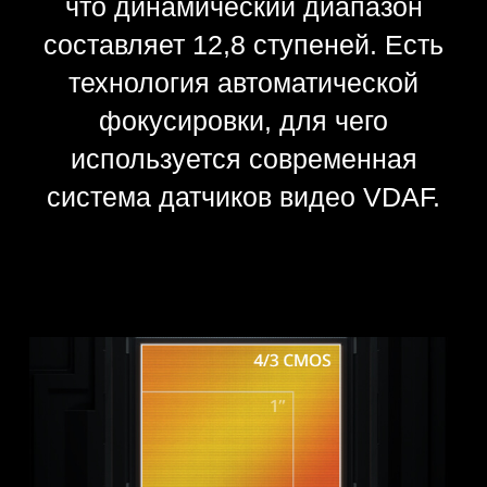
HASSELBLAD
NATURAL COLOUR
SOLUTION
Уникальная технология является
венцом совершенства. Она
позволит получить качественное
фото с наиболее яркими
цветами, что выполняется
нажатием затвора. Настоящий
прорыв в области технологий
создания фото.