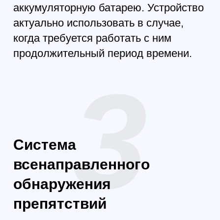
камеру лучшим решением для
работы.
Передача O3+,
дальность 15 км