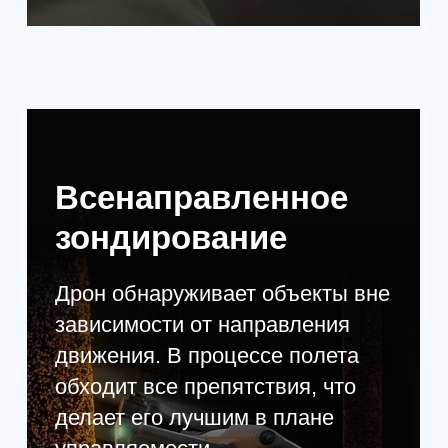
HASSELBLAD L1D-
20C
Что же по самой камере
Hasselblad, так она является
гарантией действительно
качественной съемки.
Изготовлена камера в лучших
традициях бренда Hasselblad.
Позволяет снимать фото в
разрешении 20 МП, при условии,
что динамический диапазон
составляет 12,8 ступеней. Есть
технология автоматической
фокусировки, для чего
используется современная
система датчиков видео VDAF.