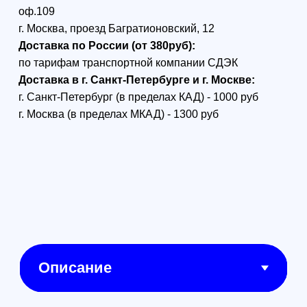
Classic drone
only
В комплект входит только
дрон без аккумулятора и две
пары пропеллеров.
Камера Hasselblad с
CMOS-матрицей 4/3
Изображение
профессионального уровня
в 5.1K/50fps
Естественные цвета от
Hasselblad
Максимальное время
полета 46 минут
Система обнаружения
препятствий по всем