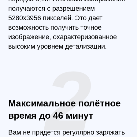
4/3 CMOS камера
Hasselblad
Мощные изображения в
условиях ночи и сумерек.
Предусмотрено несколько
форматов съемки, что сделает