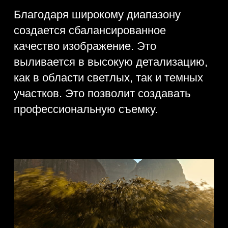
L2D-20c. Вы не сможете отметить
никаких отличий от других камер,
задействованных в процессе работы
устройства. Сам же объектив
выполнен довольно грамотно,
качественным и надежным и это его
преимущество. Можно создавать
разные идеи в процессе воздушной
съемки.
Точная цветопередача