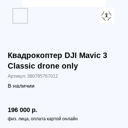
196 000
р.
172 480
р.
193 178 р.
юр. лица без НДС
227 674 р.
юр. лица с НДС 22%
В корзину
Самовывоз (бесплатно):
г. Санкт-Петербург, наб. Обводного канала 14С,
оф.109
г. Москва, проезд Багратионовский, 12