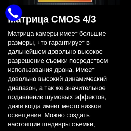
Превосходство без
пресетов
Новички, которые используют
оборудование, не нуждаются в
сложной обработке после получения
видео. Использование технологии
HNCS это итог грамотного подхода
специалистов компании, которые
разработали уникальную матрицу.
Инновационное решение позволит
устройству функционировать вне
зависимости от условий работы.
Точное отображение цветов и