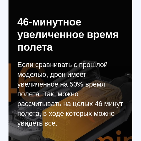
освещение. Можно создать
настоящие шедевры съемки,
информация обязательно получится
детализированной.
12,8 ступеней
динамического
диапазона
Благодаря широкому диапазону
создается сбалансированное