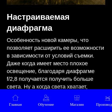
Ну а одним из главных особенностей
стоит отметить высокий уровень
качества обработки изображений,
которые были получены матрицей.
Именно по данной причине вы
сможете получать предельно
качественные и яркие цвета, вне
зависимости от условий. Главное, они
не потребуют сложной обработки
после завершения съемки и
использования в процессе
специальных пресетов.