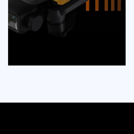
качество изображение. Это
выливается в высокую детализацию,
как в области светлых, так и темных
участков. Это позволит создавать
профессиональную съемку.
Настраиваемая
диафрагма
Особенность новой камеры, что
позволяет расширить ее возможности
в зависимости от условий съемки.