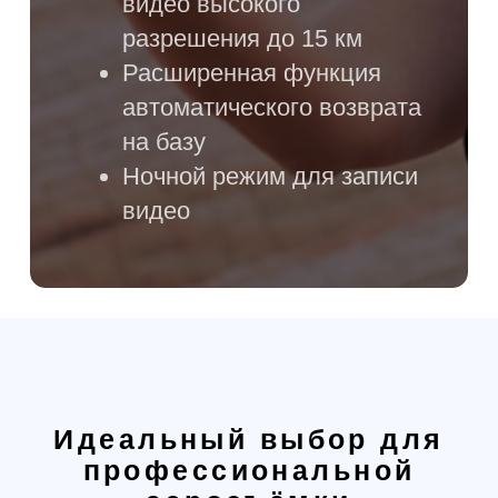
сбалансированными летными
характеристиками. Управление
простое, понятное каждому
пользователю.
1
Камера Hasselblad с
матрицей 4/3 CMOS и
разрешением 20 МП
Качественная камера гарантирует
отличный уровень изображения.
Передача цвета точная, а видео
можно получить в разрешении