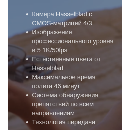
Квадрокоптер DJI
Mavic 3 Classic
drone only
Компактная и легкая
конструкция. Оснащается
камерой Hasselblad, инновацией
в своем классе. Отличается
высоким качеством сборки.
Идеальная цветопередача
позволяет получить идеальное
изображение. Выбор для
любителей и профессионалов,
желающих создать качественное
фото и видео. Выделяется среди
модельного ряда