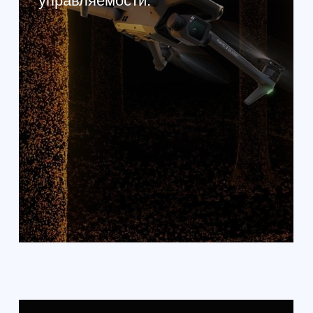
Матрица CMOS 4/3
Матрица камеры имеет большие
размеры, что гарантирует в
дальнейшем довольно высокое
разрешение съемки посредством
использования дрона. Имеет
довольно высокий динамический
диапазон, а так же значительное
подавление шумовых эффектов,
даже когда имеет место низкое