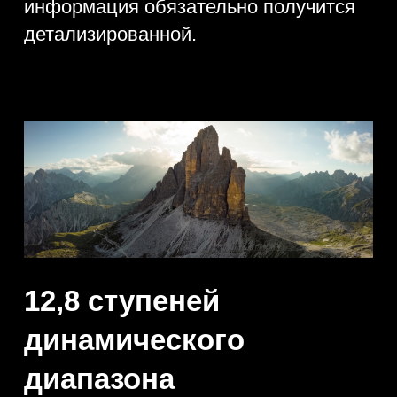
оттенков, переходов гарантируется.
Калибровка пикселей
Хотите получить действительно
качественное изображение, тогда
обязательно воспользуйтесь многими
примами. Для лучшего и более
высокого уровня качества
получаемого изображения,
используется специальный объектив