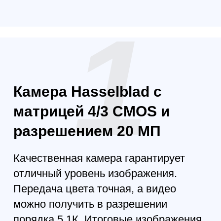
200 метров.
4
Глобальные системы
навигации GPS, Galileo и
BeiDou
Полет получится точным,
стабильным, что обеспечивается
отличной системой навигации. Дрон
надежный и практичный даже в
сложных условиях. Так, можно
управлять гаджетом в условиях
высокогорья.