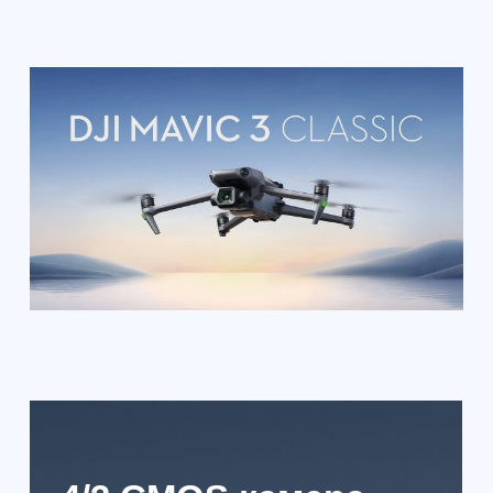
46-минутное
увеличенное время
полета
Если сравнивать с прошлой
моделью, дрон имеет
увеличенное на 50% время
полета. Так, можно
рассчитывать на целых 46 минут
полета, в ходе которых можно
увидеть все.