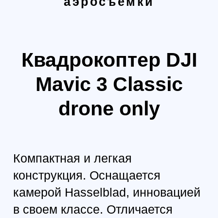
порядка 5,1К. Итоговые изображения
получаются с разрешением
5280х3956 пикселей. Это дает
возможность получить точное
изображение, охарактеризованное
высоким уровнем детализации.
2
Максимальное полётное
время до 46 минут
Вам не придется регулярно заряжать
аккумуляторную батарею. Устройство
актуально использовать в случае,
когда требуется работать с ним
продолжительный период времени.