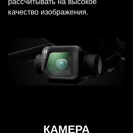
с помощью VDAF
Для лучшей фокусировки
используется автоматическая
технология сенсоров видео. Скорость
же при этом получается оптимальной,
что характерно за счет использования
технологии распознавания и оценки
расстояния до устройства вокруг.
Исходная информация получается
благодаря использованию датчиков.
10-битный D-Log