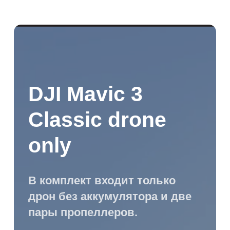
направлениям
Технология передачи
видео высокого
разрешения до 15 км
Расширенная функция
автоматического возврата
на базу
Ночной режим для записи
видео
Идеальный выбор для
профессиональной
аэросъёмки