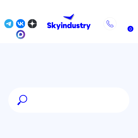
0
Главная
»
DJI каталог товаров
»
DJI Mavic 3
»
Квадрокоптер DJI Mavic 3 Classic
drone only