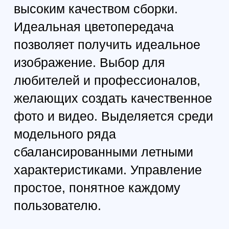
3
Система
всенаправленного
обнаружения
препятствий
Благодаря уникальной встроенной
системе, полет получится предельно
безопасным. Это дает возможность
исключить вероятные столкновения и
акцентировать внимание на процессе
съемки. Используется в конструкции
технология бинокулярного зрения,
дополненная комплектом
инфракрасных датчиков. Препятствия
будут обнаружены на расстоянии до