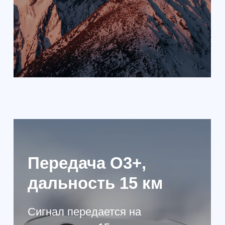
ONLY
ФЛАГМАНСКАЯ СЪЕМКА В
КОМПАКТНОМ ФОРМАТЕ
Довольно интересный
квадрокоптер. Его отличает
отличная камера Hasselblad L2D-
20c, с включенной в конструкцию
матрицей CMOS 4/3. Все это
специально разработано для
модели, что позволяет
обеспечить великолепные
снимки, с разрешением на
уровне 20 МП. Видео может
записываться с частотой 50