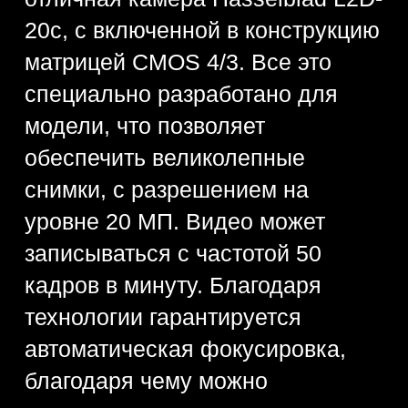
съемки получается действительно
высоким. И это в частности
обеспечивается благодаря
расстоянию по фокусу в эквиваленте
24 миллиметров. Угол обзора при
этом соблюдается в пределах 84
градусов. Следовательно, в каждом
отдельном кадре получится
запечатлеть максимальное
количество деталей.
Быстрая фокусировка