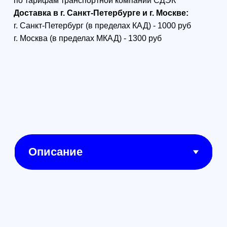
Обеспечивает
позиционирование на уровне
сантиметра с низким
энергопотреблением и
высокой
производительностью. Модуль
RTK DJI Mavic 3 Enterprise
Series совместим с
летательными аппаратами DJI
Mavic 3 Enterprise Series. Для
обеспечения точности
определения местоположения
используйте его на открытых
площадках без зданий и
других препятствий.