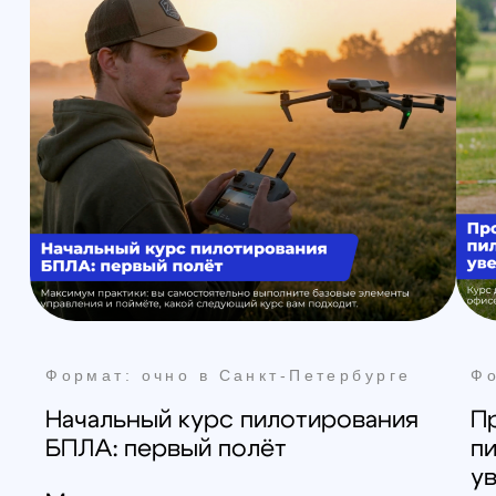
Формат: очно в Санкт-Петербурге
3D-моделирование и 3D-печать:
практический курс за 3 дня
Курс для тех, кто хочет
научиться готовить модель под
печать и получать
предсказуемый результат на на
FDM-принтере: от идеи и модели
— до готовой детали
Смотреть программу
Получить консультацию