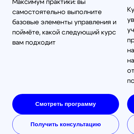
@skyindustry
Cвежие обзоры, крутые посты
и видео известных пилотов,
FPV в массы!
Открыть телеграмм
Открыть MAX