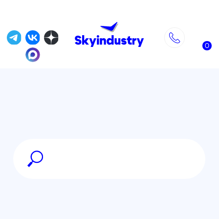
0
Главная
»
DJI Mavic 3
»
Модуль RTK для дронов серии DJI
Mavic 3 Enterprise