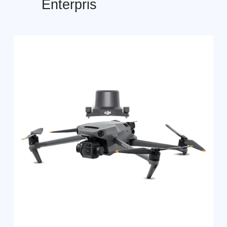
Формат: очно в Санкт-Петербурге /
Формат: очно СПб
онлайн
Профессиональн
Специалист по эксплуатации
пилотирования БП
БАС (≤30 кг) - 256 академических
28 ак. часов
часов
Интенсив для тех
Программа для обучения с нуля
летать уверенно 
под гражданскую эксплуатацию
по рабочим сцена
беспилотников и работы с
практику аэросъё
данными: планирование полётов,