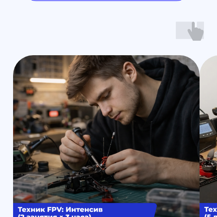
Наши контакты
Познакомимся с вами лично и
ответим на все вопросы
Санкт-Петербург
+7 (812) 648-47-42
manager@skyindustry.ru
наб. Обводного канала, 14,
корп.4, оф.109, м. Пл.
Александра Невского