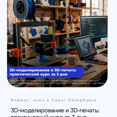
+7 (499) 408-47-42
Москва
Остались вопросы?
Закажите обратный
звонок
Мы свяжемся с вами в самое
ближайшее время
Заказать звонок
All right reserved. ИП Ситников С.Е., 2026
ОГРНИП 1325420500033571