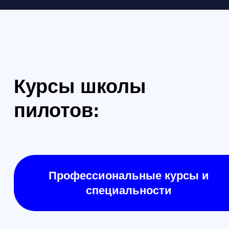
Формат: очно в Санкт-Петербурге
Формат: очно в Са
Начальный курс пилотирования
Продвинутый кур
БПЛА: первый полёт
пилотирования Б
уверенное управл
Максимум практики: вы
Курс для тех, кто
самостоятельно выполните
уверенно и безоп
базовые элементы управления и
учебном центре +
поймёте, какой следующий курс
практики. Вы зак
вам подходит
навыки, разберёт
настройках безоп