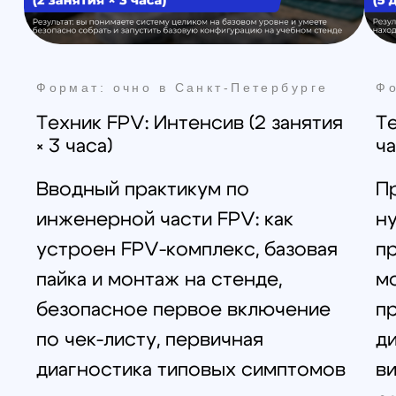
Москва
+7 (499) 408-47-42
manager@skyindustry.ru
ул.Малахитовая, 7, м.
Ростокино
Ежедневно, 9:30 - 22:00