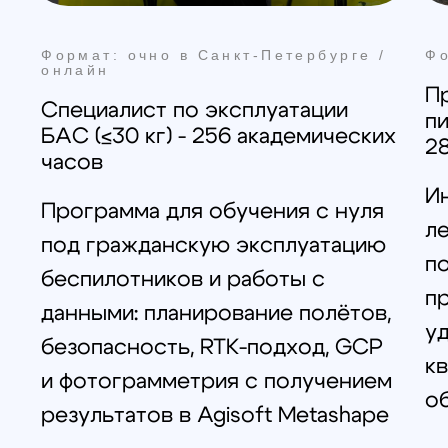
Формат: очно в Санкт-Петербурге
Формат: очно в Са
Техник FPV: Интенсив (2 занятия
Техник FPV: Станд
× 3 часа)
часов)
Вводный практикум по
Практический кур
инженерной части FPV: как
нужна стабильная
устроен FPV-комплекс, базовая
предсказуемая те
пайка и монтаж на стенде,
монтаж без типо
безопасное первое включение
проверки “на сто
по чек-листу, первичная
диагностика по с
диагностика типовых симптомов
видеосистема ана
радиоуправление
Отработка навыко
симуляторе.