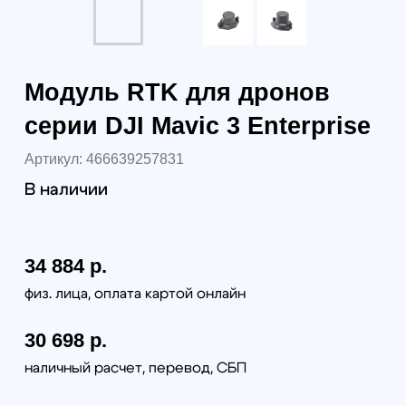
30 698
р.
34 382 р.
юр. лица без НДС
40 521 р.
юр. лица с НДС 22%
В корзину
Самовывоз (бесплатно):
г. Санкт-Петербург, наб. Обводного канала 14С,
оф.109
г. Москва, проезд Багратионовский, 12
Доставка по России (от 380руб):
по тарифам транспортной компании СДЭК
Доставка в г. Санкт-Петербурге и г. Москве:
г. Санкт-Петербург (в пределах КАД) - 1000 руб