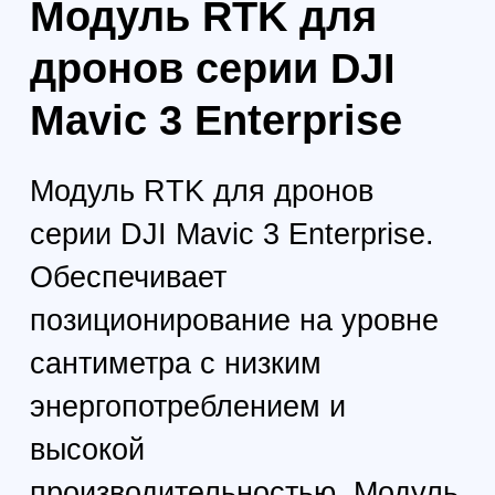
ТЕХНИЧЕСКИЕ ХАРАКТЕРИСТИКИ
Размеры
50.2 × 40.2 × 66.2 мм (Д × Ш × В)
Вес
24±2 г
Интерфейс
USB-C
Мощность
Около 1.2 Вт
Точность позиционирования RTK RTK Fix:
По горизонтали: 1 см + 1 мм/км; По вертикали: 1.5
см + 1 мм/км