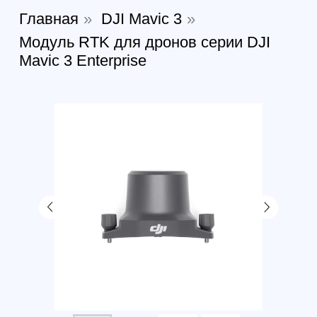
Модуль RTK для дронов
серии DJI Mavic 3 Enterprise
Артикул:
466639257831
В наличии
34 884
р.