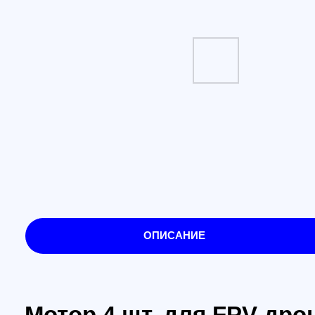
ОПИСАНИЕ
Мотор 4 шт. для FPV-дрона
Особенности:
С многолетним опытом в производстве бесщёто