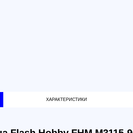
Доставка 
г. Санкт-
г. Москва
ХАРАКТЕРИСТИКИ
 Flash Hobby FHM M3115-900kv
чных двигателей серии M3115, компания Flash Hobb