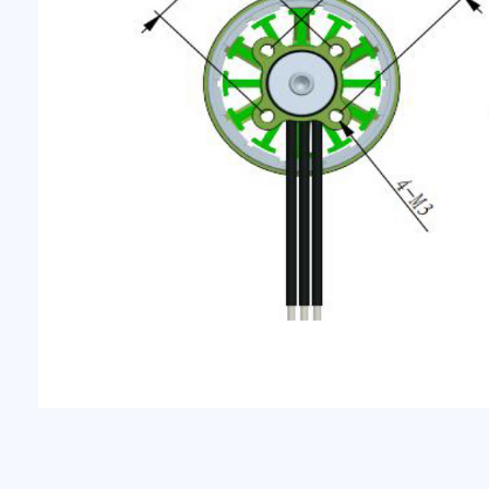
ТЕХНИЧЕСКИЕ ХАРАКТЕРИСТИКИ
Модель:
M3115
KV:
KV900
Вес:
110 г (включая кабели)