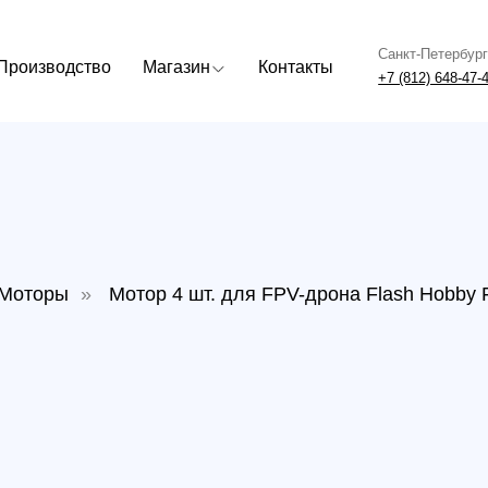
Санкт-Петербург
Москва
одство
Магазин
Контакты
+7 (812) 648-47-42
+7 (499) 408
ры
»
Мотор 4 шт. для FPV-дрона Flash Hobby FHM M311
Мотор
Flas
89220530
7950
р