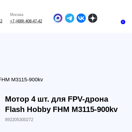
-47-42
0
5-900kv
 4 шт. для FPV-дрона
h Hobby FHM M3115-900kv
0272
.