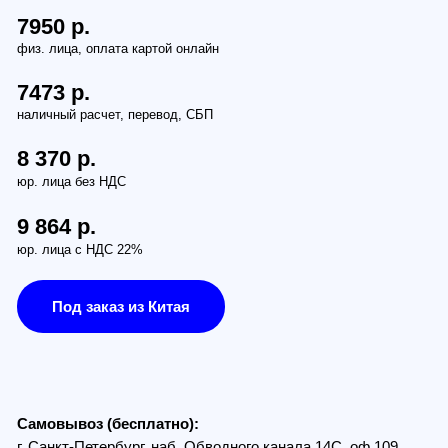
.
.
ез НДС
.
 НДС 22%
заказ из Китая
з (бесплатно):
Петербург, наб. Обводного канала 14С, оф.109
, проезд Багратионовский, 12
по России (от 380руб):
ам транспортной компании СДЭК