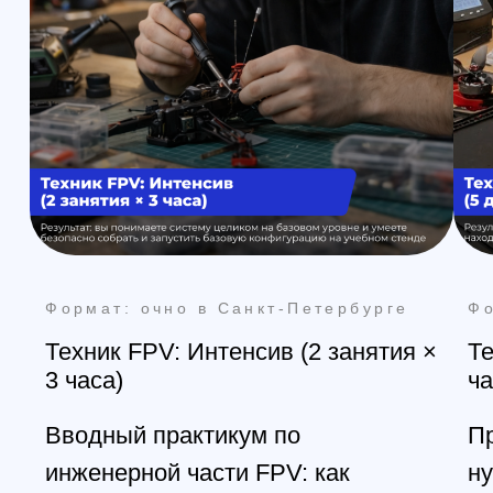
Магазин
Производство
Доставка и оплата из интернет-
магазина
Условия возврата товара
+7 (812) 648-47-42
Санкт-Петербург
+7 (499) 408-47-42
Москва
Остались вопросы?
Закажите обратный
звонок
Мы свяжемся с вами в самое