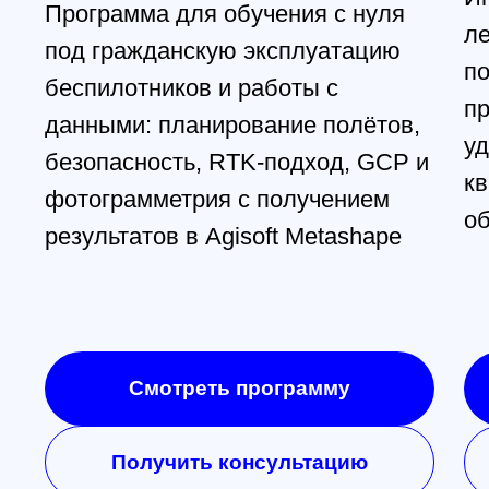
готовить модель под печать и
получать предсказуемый
результат на на FDM-принтере: от
идеи и модели — до готовой
детали
Смотреть программу
Получить консультацию
@skyindustry
Cвежие обзоры, крутые посты
и видео известных пилотов,
Главная
Обучение
Магазин
Производство
Контакты
FPV в массы!