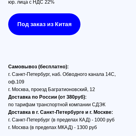
Оптоволоконная
катушка для дрона
Version 1.0 Original
Model Fiber 1km
410g 0.43mm FPV
Обеспечьте надежную и
стабильную передачу данных
с FPV оптоволокном для
квадрокоптеров. Катушка
длиной 1 км разработана для