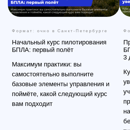
Санкт-Петербург
+7 (812) 648-47-42
manager@skyindustry.ru
наб. Обводного канала, 14,
корп.4, оф.109, м. Пл.
Александра Невского
Москва
+7 (499) 408-47-42
manager@skyindustry.ru
ул.Малахитовая, 7, м.
Ростокино
Ежедневно, 9:30 - 22:00