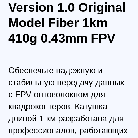
2
Тип волокна:
Одномодовое волокно предоставляет
превосходные характеристики
передачи сигнала, что делает его
идеальным для FPV-съемки и
командного управления.
3
Диаметр волокна:
С диаметром 0,43 мм, оптоволокно
легкое и компактное, что облегчает