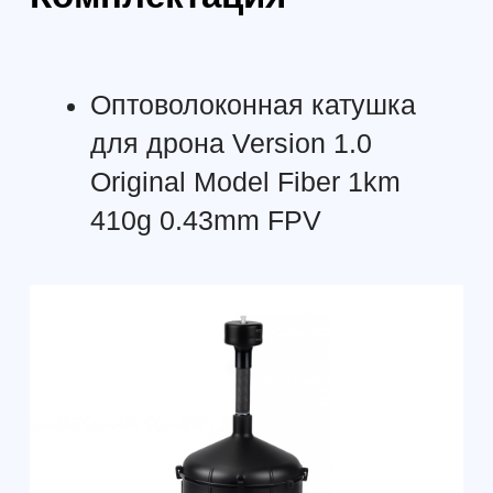
Формат: очно в Санкт-Петербурге /
Формат: очно СПб
онлайн
Профессиональны
Специалист по эксплуатации
пилотирования БП
БАС (≤30 кг) - 256 академических
28 ак. часов
часов
Интенсив для тех,
Программа для обучения с нуля
летать уверенно и
под гражданскую эксплуатацию
по рабочим сцена
беспилотников и работы с
практику аэросъём
данными: планирование полётов,
удостоверение о 
безопасность, RTK-подход, GCP и
квалификации гос
фотограмметрия с получением
образца.
результатов в Agisoft Metashape