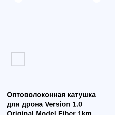
Оптоволоконная катушка
для дрона Version 1.0
Original Model Fiber 1km
410g 0.43mm FPV
Артикул:
424123537902
35 700
р.
31 416
р.
35 186 р.
юр. лица без НДС
41 469 р.
юр. лица с НДС 22%