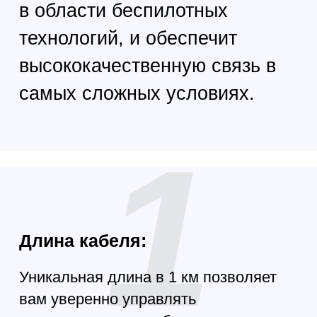
его использование и транспортировку.
4
Оптоволоконный интерфейс:
Подключение через FC (Fiber
Connector) обеспечивает надежное
соединение и отличную
производительность.
5
Материал оболочки:
Изготовлено из прочного ABS, что
гарантирует долговечность и защиту