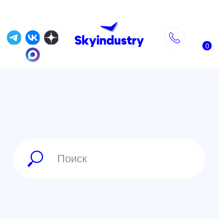
0
Главная
»
Магазин
»
FPV оборудование
»
Оптоволоконные катушки
»
Оптоволоконная катушка для дрона
Version 1.0 Original Model Fiber 1km