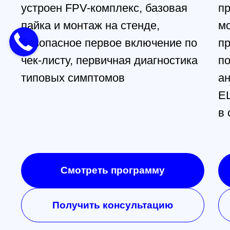
ближайшее время
Заказать звонок
All right reserved. ИП Ситников С.Е., 2026
ОГРНИП 1325420500033571
Политика конфиденциальности