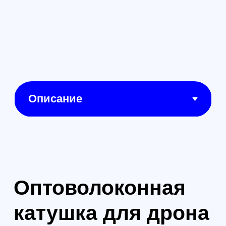
профессионалов, работающих
в области беспилотных
технологий, и обеспечит
высококачественную связь в
самых сложных условиях.
1
Длина кабеля:
Уникальная длина в 1 км позволяет
вам уверенно управлять
квадрокоптером на больших
расстояниях и получать стабильное
соединение.