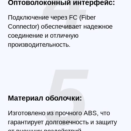
Комплектация
Оптоволоконная катушка
для дрона Version 1.0
Original Model Fiber 1km
410g 0.43mm FPV