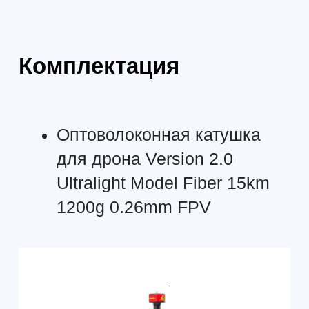
Формат: очно в Санкт-Петербурге /
Формат: очно СПб
онлайн
Профессиональны
Специалист по эксплуатации
пилотирования БП
БАС (≤30 кг) - 256 академических
28 ак. часов
часов
Интенсив для тех,
Программа для обучения с нуля
летать уверенно и
под гражданскую эксплуатацию
по рабочим сцена
беспилотников и работы с
практику аэросъём
данными: планирование полётов,
удостоверение о 