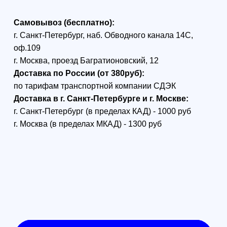
катушка для дрона
Version 2.0
Ultralight Model
Fiber 15km 1200g
0.26mm FPV
FPV оптоволокно на катушке
длиной 15 км — это
инновационное решение для
профессионалов и любителей,
работающих с беспилотными
летательными аппаратами.
Разработанное для
специальных условий