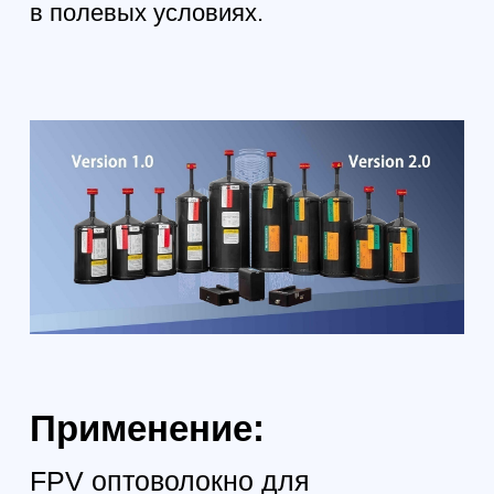
Размер: 101,6 мм (диаметр) * 351 мм
Номер модели: G657A2
Нагрузка: >50 N
Материал корпуса: Сополимер
акрилонитрила со стиролом и бутадиеном
Разматывающая насадка: Алюминиевый
сплав
Смотрите также: