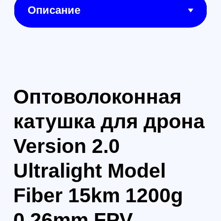
применения, это
оптоволоконное соединение
обеспечивает надежную и
качественную передачу
сигнала на значительные
расстояния, минимизируя
влияние внешних помех.
1
Дальность связи:
Катушка гарантирует надежную
передачу сигнала на расстоянии до
15 км, что делает её идеальным