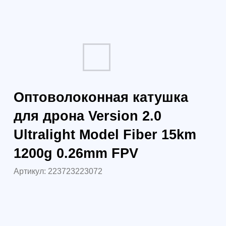
Артикул:
223723223072
72 750
р.
64 020
р.
71 702 р.
юр. лица без НДС
84 506 р.
юр. лица с НДС 22%
Под заказ из Китая
Самовывоз (бесплатно):