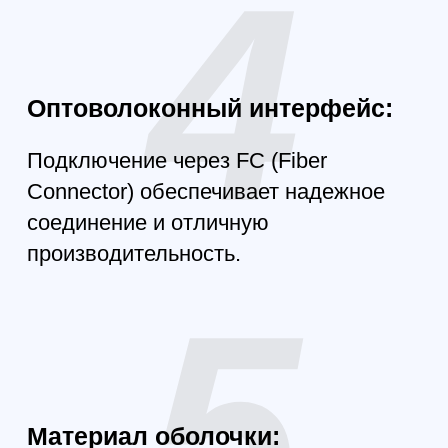
каждом полете.
Комплектация
Оптоволоконная катушка
для дрона Version 2.0
Ultralight Model Fiber 15km
1200g 0.26mm FPV