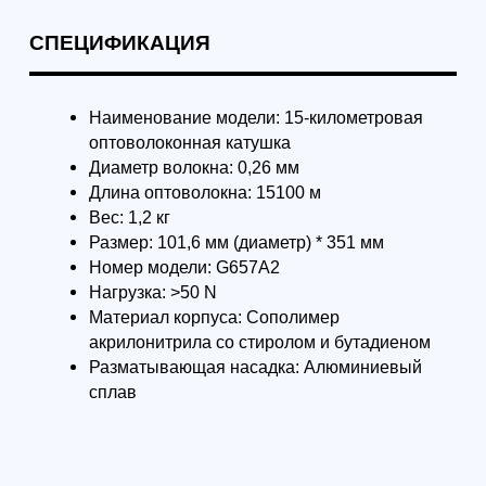
Формат: очно в Санкт-Петербурге
Формат: очно в Са
Начальный курс пилотирования
Продвинутый курс
БПЛА: первый полёт
БПЛА — уверенное
3 дня
Максимум практики: вы
Курс для тех, кто 
самостоятельно выполните
уверенно и безопа
базовые элементы управления и
учебном центре +
поймёте, какой следующий курс
практики. Вы закр
вам подходит
навыки, разберёте
безопасности и от
типовые сценарии