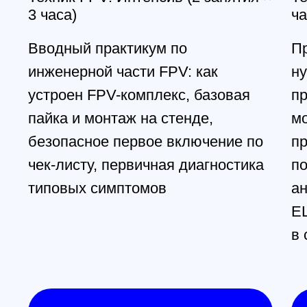
звонок
Мы свяжемся с вами в самое
ближайшее время
Заказать звонок
All right reserved. ИП Ситников С.Е., 2026
ОГРНИП 1325420500033571
Политика конфиденциальности