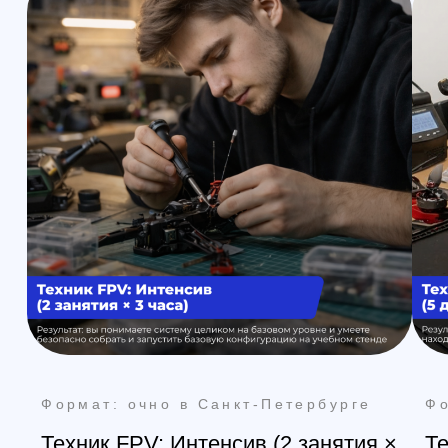
Контакты
Обучение
Магазин
Производство
Доставка и оплата из интернет-
магазина
Условия возврата товара
+7 (812) 648-47-42
Санкт-Петербург
+7 (499) 408-47-42
Москва
Остались вопросы?
Закажите обратный