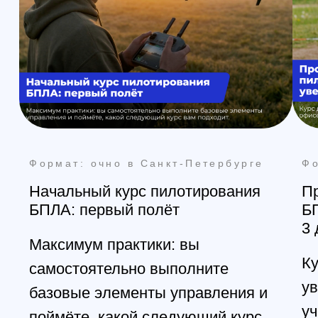
Познакомимся с вами лично и
ответим на все вопросы
Санкт-Петербург
+7 (812) 648-47-42
manager@skyindustry.ru
наб. Обводного канала, 14,
корп.4, оф.109, м. Пл.
Александра Невского
Москва
+7 (499) 408-47-42
manager@skyindustry.ru
ул.Малахитовая, 7, м.
Ростокино