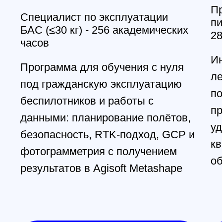
Формат: очно в Санкт-Петербурге
3D-моделирование и 3D-печать:
практический курс за 3 дня
Курс для тех, кто хочет научиться
готовить модель под печать и
получать предсказуемый
результат на на FDM-принтере: от
идеи и модели — до готовой
детали
Смотреть программу
Получить консультацию
@skyindustry
Cвежие обзоры, крутые посты