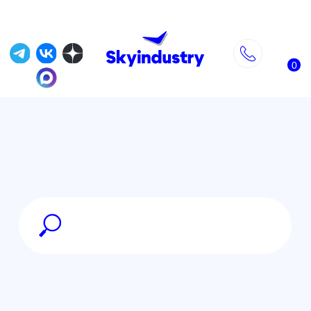
0
Главная
»
Магазин
»
FPV оборудование
»
Оптоволоконные катушки
»
Оптоволоконная катушка для дрона
Version 2.0 Ultralight Model Fiber 15km