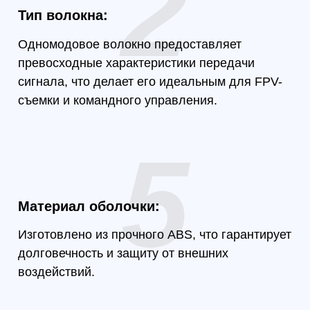
5
атериал оболочки:
Компа
зготовлено из прочного ABS, что гарантирует
Габарит
олговечность и защиту от внешних
(диаметр
оздействий.
позволя
использ