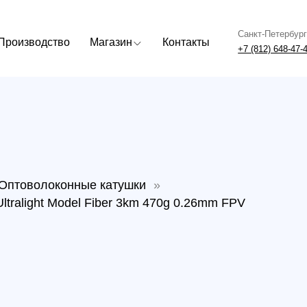
Санкт-Петербург
Москва
одство
Магазин
Контакты
+7 (812) 648-47-42
+7 (499) 408
волоконные катушки
»
ight Model Fiber 3km 470g 0.26mm FPV
Опто
дрона
Model
FPV