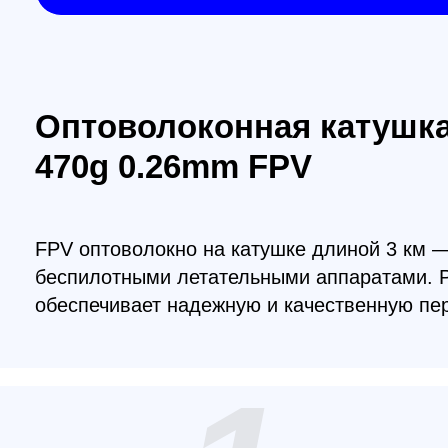
470g 0.26mm FPV
FPV оптоволокно на катушке длиной 3 км — эт
беспилотными летательными аппаратами. Разра
обеспечивает надежную и качественную передач
1
Длина кабеля:
Т
Уникальная длина в 3 км позволяет вам
О
уверенно управлять квадрокоптером на
п
больших расстояниях и получать стабильное
с
соединение.
с