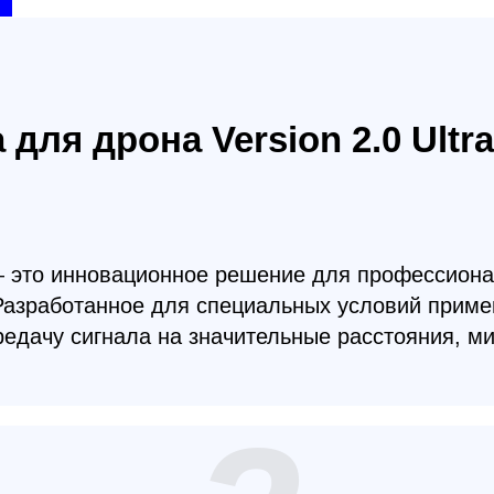
о инновационное решение для профессионалов и лю
ботанное для специальных условий применения, эт
у сигнала на значительные расстояния, минимизир
2
ип волокна:
Диамет
дномодовое волокно предоставляет
С диаме
ревосходные характеристики передачи
компакт
игнала, что делает его идеальным для FPV-
и транс
ъемки и командного управления.