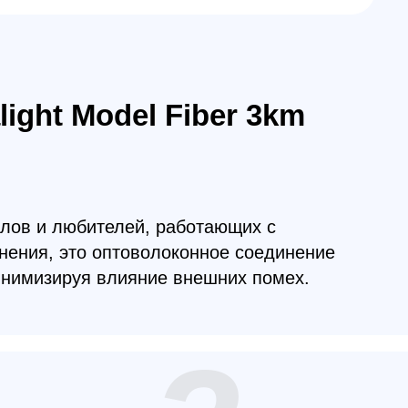
бителей, работающих с
о оптоволоконное соединение
уя влияние внешних помех.
3
р волокна:
тром 0.26 мм, оптоволокно легкое и
ное, что облегчает его использование
портировку.