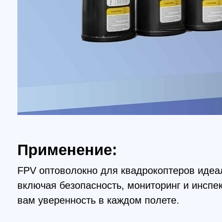
Применение:
FPV оптоволокно для квадрокоптеров идеально
включая безопасность, мониторинг и инспекции
вам уверенность в каждом полете.
Комплектация
Оптоволоконная катушка для дрона Version 2
Model Fiber 3km 470g 0.26mm FPV