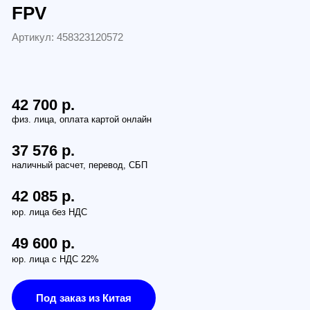
458323120572
р.
р.
 р.
ез НДС
 р.
 НДС 22%
заказ из Китая