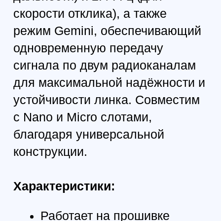
мощность до 1 W
Поддержка Nano Single TX и
Nano Gemini TX (Dual ANT)
Полная совместимость с
ExpressLRS 3.5.4+
Широкий диапазон входного
питания 7–30 V DC
Алюминиевый CNC-корпус с
активным охлаждением
Поддержка WiFi firmware
update
Резьба 1/4" для установки
на штатив (ретрансляция
сигнала)
Совместимость: