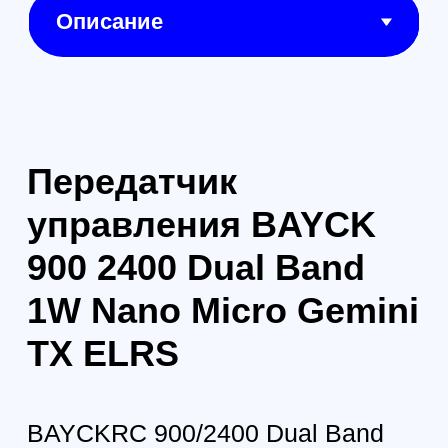
диапазонах: 900 МГц (для
дальности) и 2.4 ГГц (для
скорости отклика), а также
режим Gemini, обеспечивающий
одновременную передачу
сигнала по двум радиоканалам
для максимальной надёжности и
устойчивости линка. Совместим
с Nano и Micro слотами,
благодаря универсальной
конструкции.
Характеристики:
Работает на прошивке
ExpressLRS, одной из
самых быстрых и надёжных
систем связи в FPV-среде.