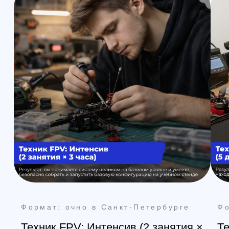
Остались вопросы?
Закажите обратный
звонок
Мы свяжемся с вами в самое
ближайшее время
Заказать звонок
All right reserved. ИП Ситников С.Е., 2026
ОГРНИП 1325420500033571
Политика конфиденциальности