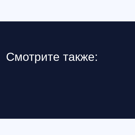
Формат: очно в Санкт-Петербурге
Формат: очно в Са
Техник FPV: Интенсив (2 занятия ×
Техник FPV: Станд
3 часа)
часов)
Вводный практикум по
Практический курс
инженерной части FPV: как
нужна стабильная
устроен FPV-комплекс, базовая
предсказуемая тех
пайка и монтаж на стенде,
монтаж без типов
безопасное первое включение по
проверки “на стол
чек-листу, первичная диагностика
по симптомам, ви
типовых симптомов
аналог + цифра, 
ELRS. Отработка 
в симуляторе.