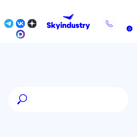
0
Главная
»
Магазин
»
FPV оборудование
»
Приёмники и передатчики
управления
»