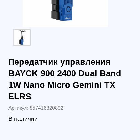
Артикул:
857416320892
В наличии
7 600
р.
6 688
р.
7 491 р.
юр. лица без НДС
8 828 р.
юр. лица с НДС 22%
В корзину
Самовывоз (бесплатно):