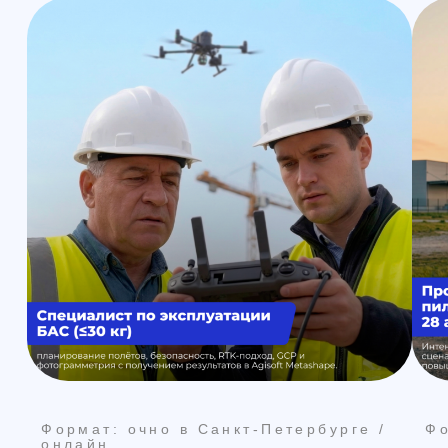
Формат: очно в Санкт-Петербурге
3D-моделирование и 3D-печать:
практический курс за 3 дня
Курс для тех, кто хочет научиться
готовить модель под печать и
получать предсказуемый
результат на на FDM-принтере: от
идеи и модели — до готовой
детали
Смотреть программу
Получить консультацию
@skyindustry