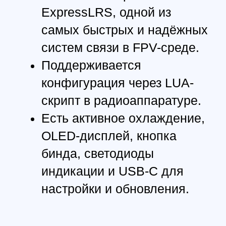
Подходит для фристайла,
дальнолётов,
профессионального FPV,
спасательных и
инспекционных полётов.
Возможность
резервирования диапазонов
(failover между 2.4G и 900M)
обеспечивает
дополнительную
надёжность при сложных
условиях связи.
Модуль предназначен для FPV-
дронов, самолётов и
дальнобойных RC-систем, где
требуются высокая дальность,
минимальная задержка и