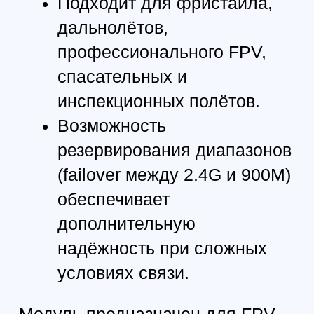
ТЕХНИЧЕСКИЕ ХАРАКТЕРИСТИКИ
Максимальная мощность:
Single TX: до 1 W
Gemini TX: 2 × 1 W
Входное питание:
DC 7–30 V
Интерфейс:
Nano / JR Bay (через адаптер)
Антенные разъёмы:
SMA
USB:
Type-C (прошивка и питание)
Поддержка WiFi:
да
Корпус:
алюминиевый, CNC
Размер:
69 × 37 × 21 мм
Совместимость
Все приёмники ExpressLRS, включая:
BAYCKRC Gemini RX
900 MHz RX