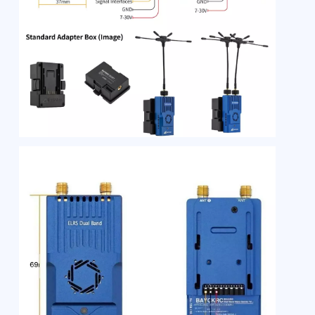
ISM2G4: 2400–2500 MHz
Выбор диапазона должен соответствовать
локальным регуляторным требованиям.
КОМПЛЕКТАЦИЯ
Передатчик Nano Gemini TX - 1
шт.
Переходник Nano на Micro - 1 шт.
Двухдиапазонные антенны
«бараньи рога» - 2 шт.
Type-C - 1 шт.
Наклейки - 1 шт.
Защитные чехлы из резины - 2