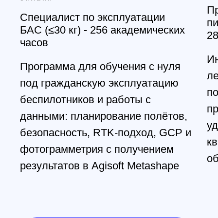
Cвежие обзоры, крутые посты
и видео известных пилотов,
FPV в массы!
Главная
Обучение
Магазин
Производство
Контакты
Открыть телеграмм
Открыть MAX