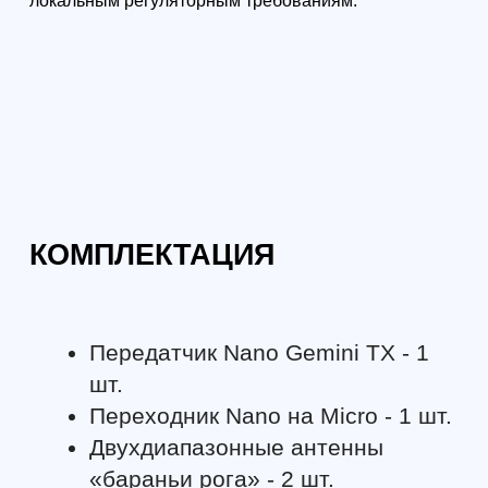
Формат: очно в Санкт-Петербурге
Формат: очно в Са
Начальный курс пилотирования
Продвинутый курс
БПЛА: первый полёт
БПЛА — уверенное
3 дня
Максимум практики: вы
Курс для тех, кто 
самостоятельно выполните
уверенно и безопа
базовые элементы управления и
учебном центре +
поймёте, какой следующий курс
практики. Вы закр