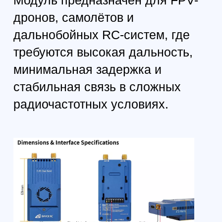
2.4 GHz RX
Dual Band RX
Поддержка
Nano / Micro / Gemini RX
Режимы работы и антенны
Single Antenna (Nano TX)
Один RF-канал
Один SMA-разъём
Автоматическое переключение диапазонов
900 / 2400 MHz
Gemini (Nano Gemini TX)
Два SMA-разъёма (ANT1 / ANT2)
Одновременная работа двух RF-каналов
Поддержка:
Gemini Sub-GHz
Gemini 2.4GHz
Dual Band Gemini (900 + 2400 MHz)
Поддерживаемые диапазоны (регионально)
AU915: 915–928 MHz
FCC915: 902–928 MHz
EU868: 863–870 MHz
IN866: 865–867 MHz