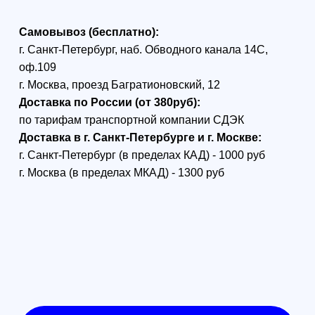
управления BAYCK
900 2400 Dual Band
1W Nano Micro Gemini
TX ELRS
BAYCKRC 900/2400 Dual Band
Nano / Gemini TX — это
высокомощный
двухдиапазонный RF-модуль
управления, разработанный на
протоколе ExpressLRS с
выходной мощностью до 1 Вт,
предназначенный для
максимального охвата и
отказоустойчивости.
Поддерживает одновременную
или независимую работу на двух