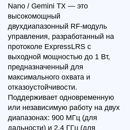
Поддерживается
конфигурация через LUA-
скрипт в радиоаппаратуре.
Есть активное охлаждение,
OLED-дисплей, кнопка
бинда, светодиоды
индикации и USB-C для
настройки и обновления.
Ключевые особенности:
Dual Band: Sub-GHz (900
MHz) + 2.4 GHz
Gemini Mode:
одновременная передача в
двух диапазонах
Максимальная выходная