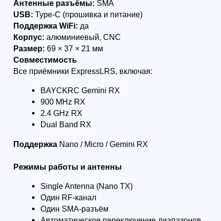
Формат: очно в Санкт-Петербурге /
Формат: очно СПб
онлайн
Профессиональны
Специалист по эксплуатации
пилотирования БП
БАС (≤30 кг) - 256 академических
28 ак. часов
часов
Интенсив для тех,
Программа для обучения с нуля