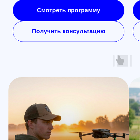
Наши контакты
Познакомимся с вами лично и
ответим на все вопросы
Санкт-Петербург
+7 (812) 648-47-42
manager@skyindustry.ru
наб. Обводного канала, 14,
корп.4, оф.109, м. Пл.
Александра Невского
Москва
+7 (499) 408-47-42