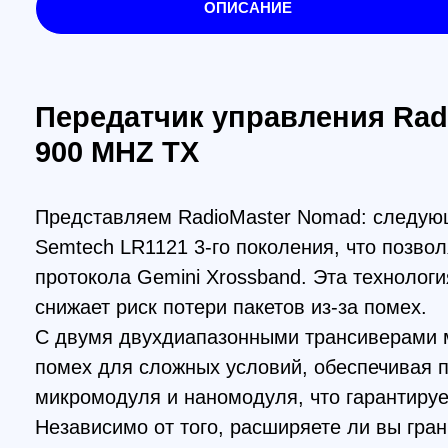
900 MHZ TX
Представляем RadioMaster Nomad: следующее 
Semtech LR1121 3-го поколения, что позволяет 
протокола Gemini Xrossband. Эта технология по
снижает риск потери пакетов из-за помех.
С двумя двухдиапазонными трансиверами мощн
помех для сложных условий, обеспечивая повы
микромодуля и наномодуля, что гарантирует ег
Независимо от того, расширяете ли вы границы
уверенность в исследовании новых горизонтов.
Идеально сочетается с Nomad и обеспечивает 
производительности, обеспечивая непревзойден
Особенности: