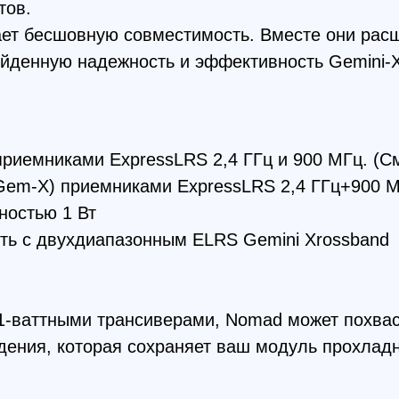
иками ExpressLRS 2,4 ГГц и 900 МГц. (См. таблиц
X) приемниками ExpressLRS 2,4 ГГц+900 МГц
ью 1 Вт
 двухдиапазонным ELRS Gemini Xrossband
ттными трансиверами, Nomad может похвастаться с
, которая сохраняет ваш модуль прохладным даже 