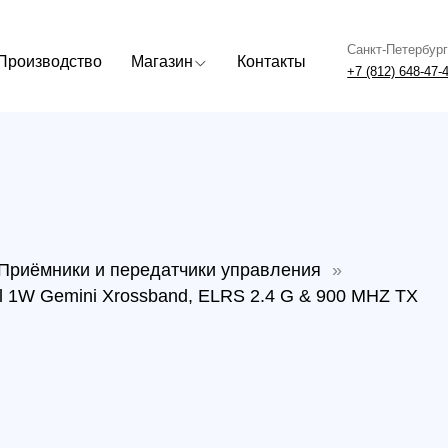
Санкт-Петербург
Москва
одство
Магазин
Контакты
+7 (812) 648-47-42
+7 (499) 408
мники и передатчики управления
»
Gemini Xrossband, ELRS 2.4 G & 900 MHZ TX
Пере
Radi
Gemin
& 90