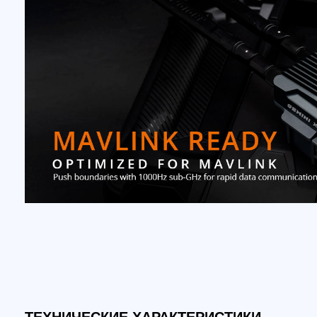
ТЕХНИЧЕСКИЕ ХАРАКТЕРИСТИКИ
Модель:
двухдиапазонный модуль Nomad с мик
Регулирующий домен:
ISM_2.4, FCC_915
MCU:
ESP32(основной), ESP32c3(вспомогательн
Радиочастотный чип:
Semtech LR1121 x 2
RF:
Двойной 1000 мВт | Двухдиапазонный Gemin
Диапазон частот:
2400 МГц — 2479 МГц / 903 
Максимальная скорость передачи пакетов:
50
Гц)
Минимальная частота обновления приемник