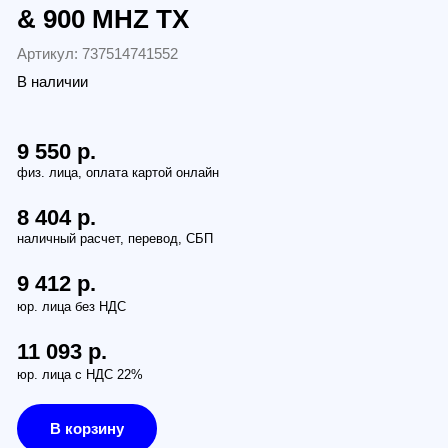
737514741552
и
.
.
.
ез НДС
р.
 НДС 22%
рзину