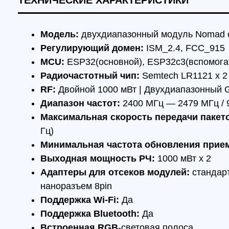
Выходная мощность РЧ:
1000 мВт x 2
Адаптеры для отсеков модулей:
стандартный 
наноразъем 8pin
Поддержка Wi-Fi:
Да
Поддержка Bluetooth:
Да
Встроенная RGB
-световая полоса
Напряжение питания XT30:
DC 6V — 16.8V
Вес:
87,20 г (с антенной) / 71,10 г (без антенны)
Размеры:
80*45*40 мм (без антенны)
КОМПЛЕКТАЦИЯ