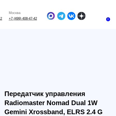
-47-42
0
датчик управления
omaster Nomad Dual 1W
i Xrossband, ELRS 2.4 G
0 MHZ TX