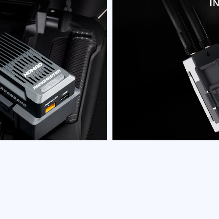
роадаптером
ый, как рюкзак ESP)
i ELRS
МГц — 927 МГц
0 Гц (скоро в ExpressLRS V3.5 будет 1000
а:
50 Гц