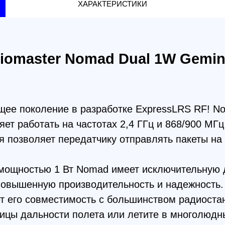
поколение в разработке ExpressLRS RF! Nomad осн
работать на частотах 2,4 ГГц и 868/900 МГц с испо
зволяет передатчику отправлять пакеты на обоих д
остью 1 Вт Nomad имеет исключительную дальност
шенную производительность и надежность. Nomad п
о совместимость с большинством радиостанций на р
 дальности полета или летите в многолюдных места
бесшовную совместимость. Вместе они расширяют г
ную надежность и эффективность Gemini-X.