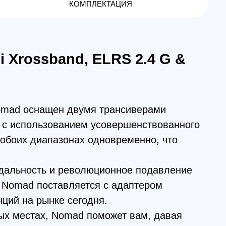
ащен двумя трансиверами
льзованием усовершенствованного
иапазонах одновременно, что
ь и революционное подавление
оставляется с адаптером
ынке сегодня.
х, Nomad поможет вам, давая
раницы обычной