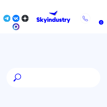
0
Главная
»
Магазин
»
FPV оборудование
»
Приёмники и передатчики
управления
»