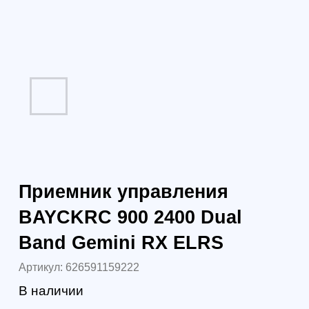
Band Gemini RX ELRS
Артикул:
626591159222
В наличии
4 300
р.
3 784
р.
4 238 р.
юр. лица без НДС
4 995 р.
юр. лица с НДС 22%
В корзину