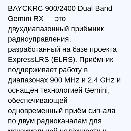
сигнала
Компактный размер и
малый вес
Поддержка широкого
спектра ELRS-передатчиков
Поддерживаемые режимы
приёма (5 режимов):
900MHz Diversity Mode —
одна антенна 900 MHz, один
RF-канал
900MHz Gemini Mode — две
антенны 900 MHz, двойной
RF-приём
2.4 GHz Diversity Mode —
одна антенна 2.4 GHz, один
RF-канал