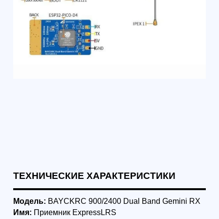
Формат: очно в Санкт-Петербурге /
Формат: очно СПб
онлайн
Профессиональны
Специалист по эксплуатации
пилотирования БП
БАС (≤30 кг) - 256 академических
28 ак. часов
часов
Интенсив для тех,
Программа для обучения с нуля
летать уверенно и
под гражданскую эксплуатацию
по рабочим сцена
беспилотников и работы с
практику аэросъём
данными: планирование полётов,
удостоверение о 
безопасность, RTK-подход, GCP и
квалификации гос
фотограмметрия с получением
образца.
результатов в Agisoft Metashape