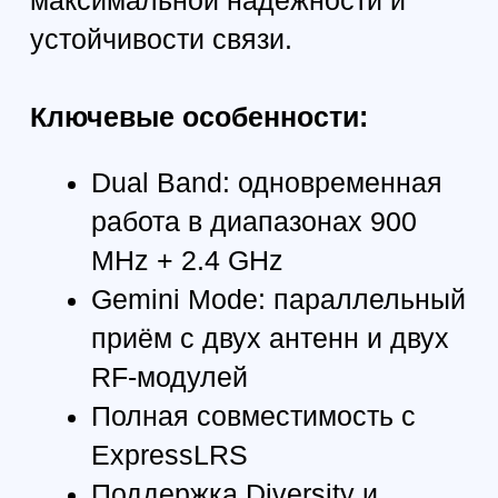
2.4 GHz Gemini Mode — две
антенны 2.4 GHz, двойной
RF-приём
900MHz & 2.4GHz Dual Band
Gemini Mode —
одновременный приём 900
MHz + 2.4 GHz (требуется
LR1121 dual-core dual-band
RF IC)
Дополнительные
преимущества:
Двойное разнесение антенн:
улучшает приём и
стабильность сигнала,
снижая риск помех и потери
сигнала во время