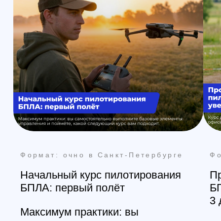
Санкт-Петербург
+7 (812) 648-47-42
Главная
Обучение
Магазин
Производство
Контакты
manager@skyindustry.ru
наб. Обводного канала, 14,
корп.4, оф.109, м. Пл.
Александра Невского
Москва
+7 (499) 408-47-42
manager@skyindustry.ru
ул.Малахитовая, 7, м.
Ростокино
Ежедневно, 9:30 - 22:00