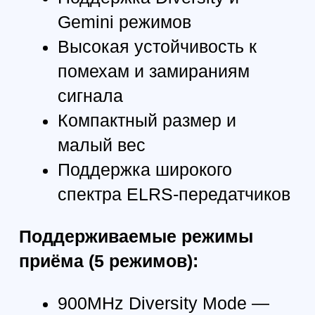
критических полётов.
Совместимость: идеально
совместим с протоколами
ELRS 915 и 2.4G, что делает
его универсальным
решением для широкого
спектра моделей дронов.
Простая установка:
компактная и лёгкая
конструкция легко
устанавливается на
различные модели дронов,
обеспечивая
беспроблемный процесс
установки.
4 радиочастотных режима:
пять режимов приёма могут