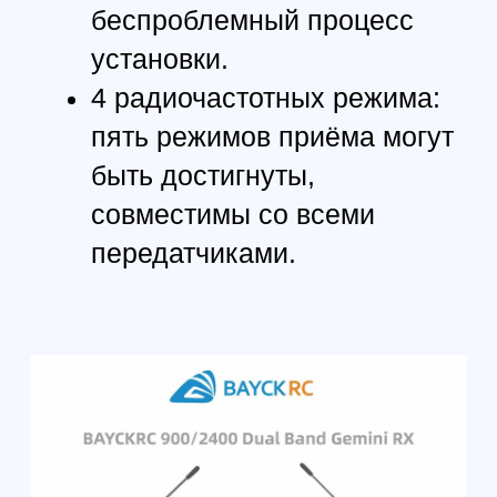
Размер:
27мм*16мм
КОМПЛЕКТАЦИЯ
Приемник ExpressLRS - 1 шт.
Трехдиапазонная антенна - 2 шт.
Термоусадочная трубка - 2 шт.
Соединительный кабель - 1 шт.