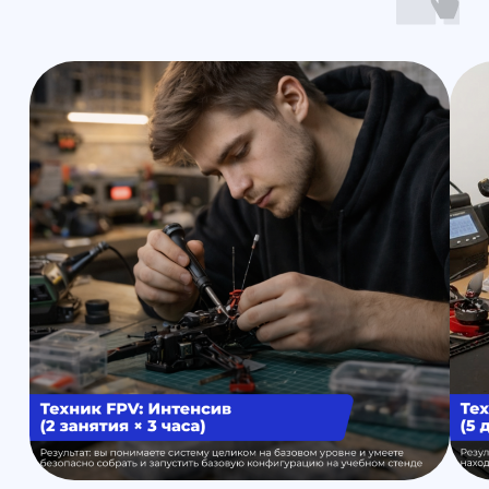
Обучение
Магазин
Производство
Доставка и оплата из интернет-
магазина
Условия возврата товара
+7 (812) 648-47-42
Санкт-Петербург
+7 (499) 408-47-42
Москва
Остались вопросы?
Закажите обратный
звонок