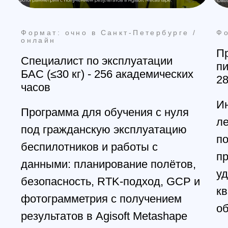
Курс для тех, кто хочет научиться
готовить модель под печать и
получать предсказуемый
результат на на FDM-принтере: от
идеи и модели — до готовой
детали
Смотреть программу
Получить консультацию
@skyindustry
Cвежие обзоры, крутые посты
и видео известных пилотов,
FPV в массы!