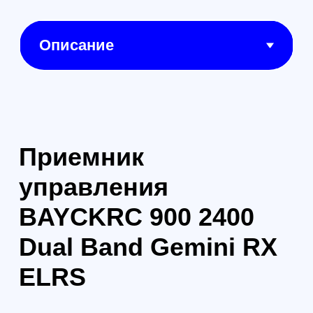
по двум радиоканалам для
максимальной надёжности и
устойчивости связи.
Ключевые особенности:
Dual Band: одновременная
работа в диапазонах 900
MHz + 2.4 GHz
Gemini Mode: параллельный
приём с двух антенн и двух
RF-модулей
Полная совместимость с
ExpressLRS
Поддержка Diversity и
Gemini режимов
Высокая устойчивость к
помехам и замираниям