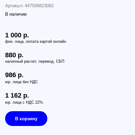
и
.
ез НДС
.
 НДС 22%
рзину
з (бесплатно):
Петербург, наб. Обводного канала 14С, оф.109