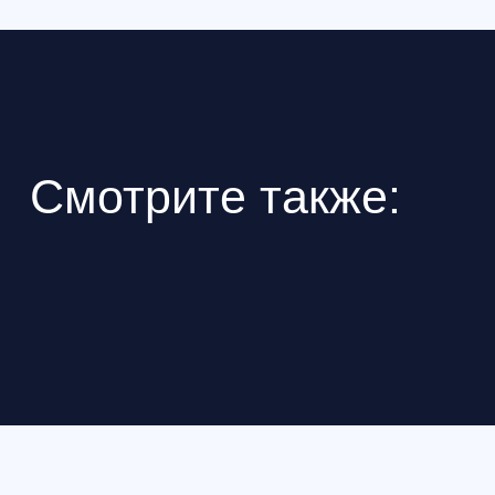
Курсы школы пилото
Профессиональные курсы и
Базо
специальности