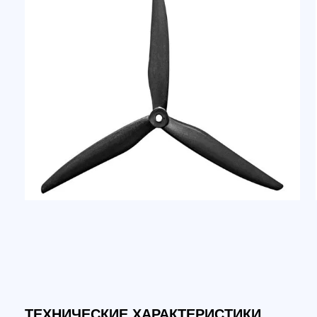
ТЕХНИЧЕСКИЕ ХАРАКТЕРИСТИКИ
Размер пропеллеров:
10"
Бренд:
Gemfan
Лопасти:
3
Материал:
стекловолокно
Цвет:
чёрный
Шаг:
5"
Диаметр:
10"