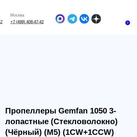
-47-42
0
еллеры Gemfan 1050 3-
стные (Стекловолокно)
ный) (M5) (1CW+1CCW)
447506823082