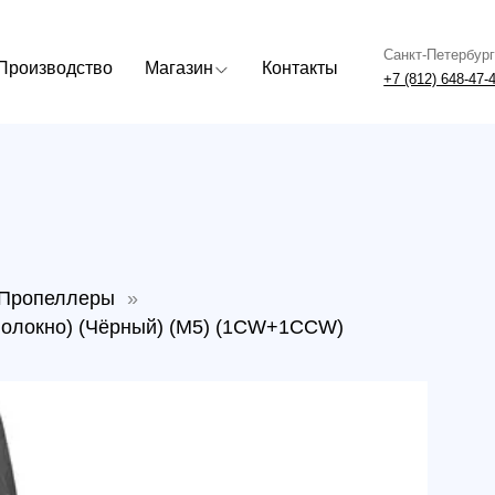
Санкт-Петербург
Москва
одство
Магазин
Контакты
+7 (812) 648-47-42
+7 (499) 408
еллеры
»
но) (Чёрный) (M5) (1CW+1CCW)
Проп
лопа
(Чёр
Артикул: