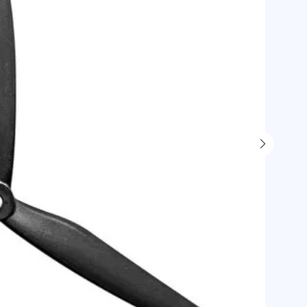
В наличи
1 000
р
880
р.
986 р.
юр. лица б
1 162 р
юр. лица с
В ко
Самовыво
г. Санкт-