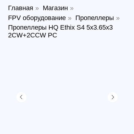
Пропеллеры HQ Ethix S4
5x3.65x3 2CW+2CCW PC
Артикул:
104401475312