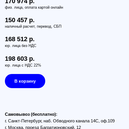
7
р.
2 р.
ез НДС
3 р.
 НДС 22%
рзину
з (бесплатно):
Петербург, наб. Обводного канала 14С, оф.109
, проезд Багратионовский, 12
по России (от 380руб):
ам транспортной компании СДЭК
в г. Санкт-Петербурге и г. Москве:
Петербург (в пределах КАД) - 1000 руб