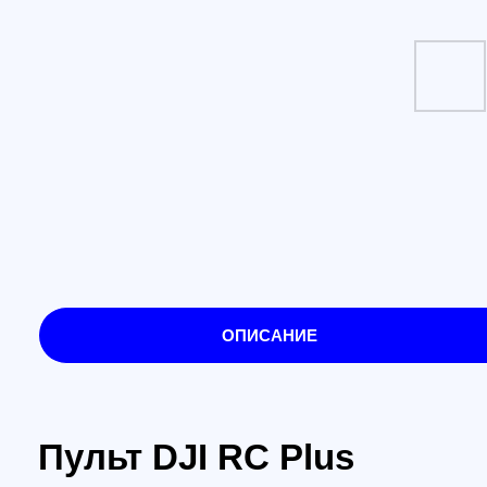
ОПИСАНИЕ
Пульт DJI RC Plus
Особенности:
Пульт DJI RC Plus - это мощный и удобный инс
обеспечивает надежное и точное управление в