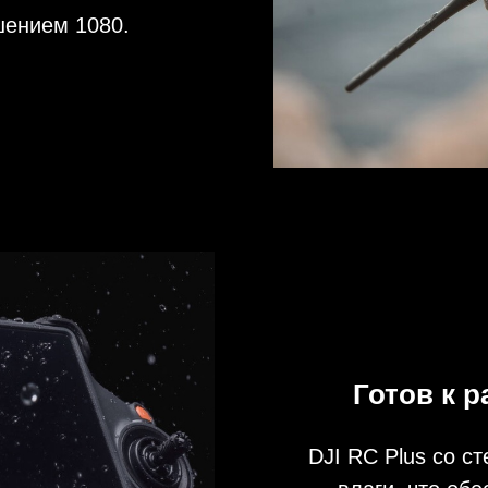
Готов к работе 
DJI RC Plus со степенью 
влаги, что обеспечивае
погоду. Рабочая температу
(от -4° до 122° F), что
работу даже в очень жа