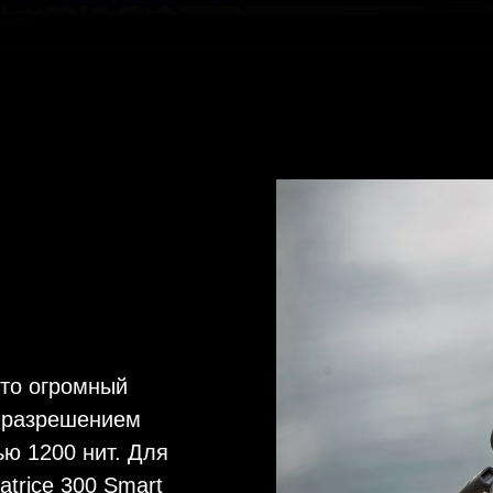
огромный
решением
00 нит. Для
e 300 Smart
ем 1080.