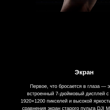
Экран
Первое, что бросается в глаза — это 
встроенный 7-дюймовый дисплей с раз
1920×1200 пикселей и высокой яркостью 12
сравнения экран старого пульта DJI Matric
Controller — 5,5 дюймов и с разрешени