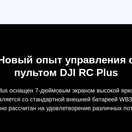
вый опыт управления с
пультом DJI RC Plus
 оснащен 7-дюймовым экраном высокой яркости и п
ется со стандартной внешней батареей WB37, обес
ассчитан на удовлетворение различных потребносте