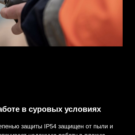
в суровых условиях
защиты IP54 защищен от пыли и
т надежную работу в плохую
ра составляет от -20° до 50° C
 обеспечивает круглосуточную
рких или холодных условиях.