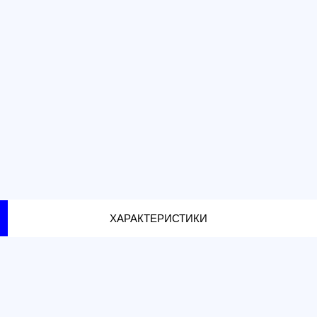
г. Москва
ХАРАКТЕРИСТИКИ
трумент управления для вашего дрона DJI. Этот дис
ашим беспилотным аппаратом, позволяя вам раскрыт