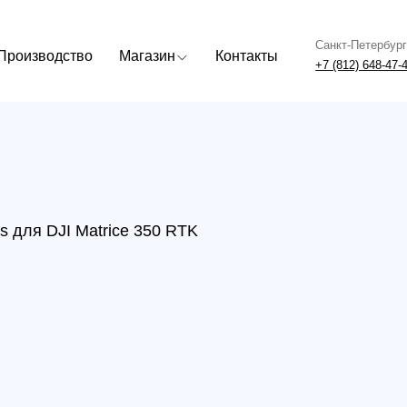
Санкт-Петербург
Москва
одство
Магазин
Контакты
+7 (812) 648-47-42
+7 (499) 408
 DJI Matrice 350 RTK
Пульт
Артикул:
В наличи
170 97