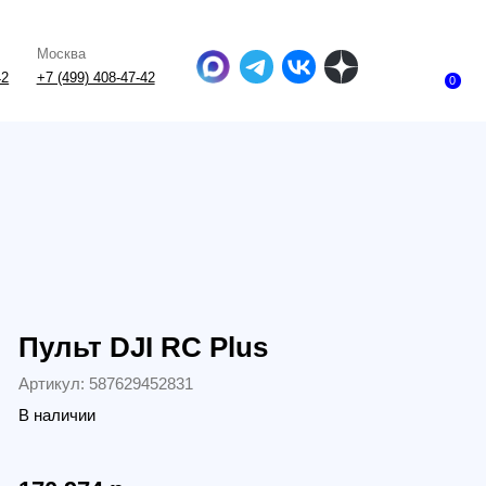
-47-42
0
 DJI RC Plus
587629452831
и
4
р.