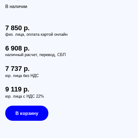
.
.
.
ез НДС
.
 НДС 22%
рзину
з (бесплатно):
Петербург, наб. Обводного канала 14С, оф.109
, проезд Багратионовский, 12