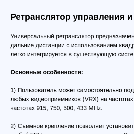
дальние дистанции с использованием квадрокоп
легко интегрируется в существующую систему, о
Основные особенности:
1) Пользователь может самостоятельно подобр
любых видеоприемников (VRX) на частотах 5.8 
частотах 915, 750, 500, 433 MHz.
2) Съемное крепление позволяет установить рет
любой FPV дрон с помощью ремешков. Съемное
3) Встроенный модуль 5.8 GHz мощностью 1W.
4) Аккумулятор съемный, при необходимости мо