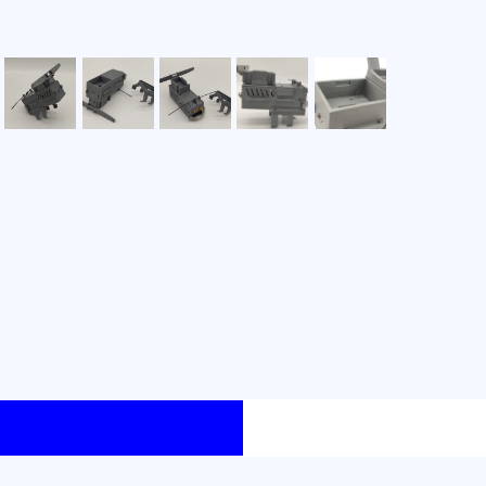
Доставка 
по тариф
Доставка 
г. Санкт-
г. Москва
КОМПЛ
део со съемным креплением для D
 расширения возможностей управления и передачи 