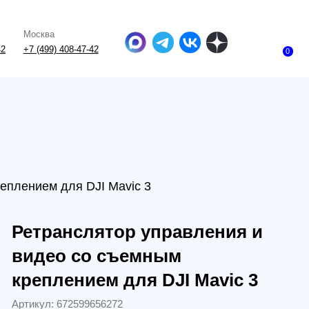
-47-42
0
для DJI Mavic 3
анслятор управления и
о со съемным
ением для DJI Mavic 3
672599656272
и