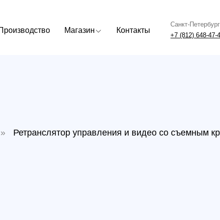
Санкт-Петербург
Москва
одство
Магазин
Контакты
+7 (812) 648-47-42
+7 (499) 408
етранслятор управления и видео со съемным креплением 
Ретр
виде
крепл
Артикул:
В наличи