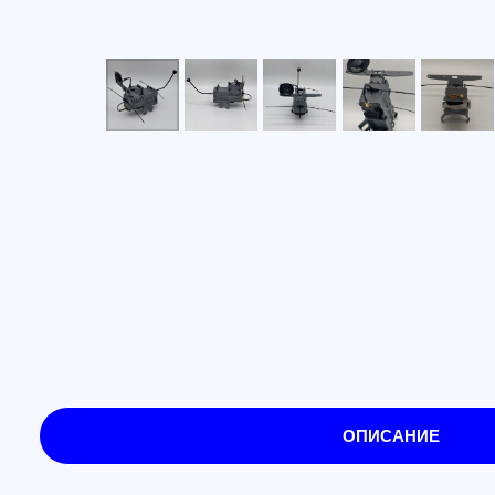
ОПИСАНИЕ
Ретранслятор управления и ви
Универсальный ретранслятор предназначен для