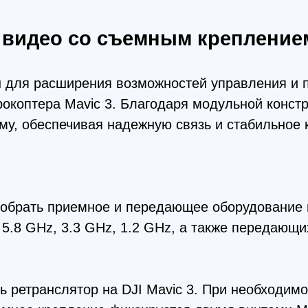
тера Mavic 3. Благодаря модульной конструкции и
беспечивая надежную связь и стабильное качество 
ать приемное и передающее оборудование под свои 
GHz, 3.3 GHz, 1.2 GHz, а также передающих модуле
ранслятор на DJI Mavic 3. При необходимости его м
 крепление фиксируется двумя винтами М3.
жно заменить на заряженный, что увеличивает общ